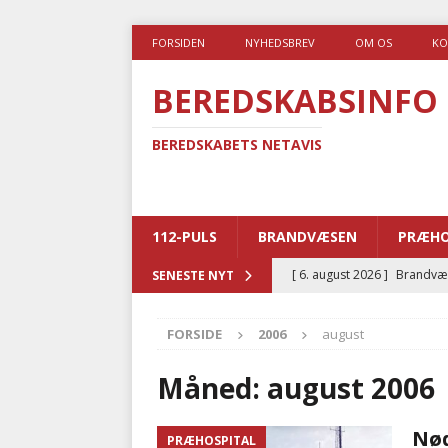
FORSIDEN
NYHEDSBREV
OM OS
KO
BEREDSKABSINFO
BEREDSKABETS NETAVIS
112-PULS
BRANDVÆSEN
PRÆHO
[ 6. august 2026 ]
Brandvæs
SENESTE NYT
BRANDVÆSEN
FORSIDE
2006
august
[ 5. august 2026 ]
Advarer:
i det offentlige
PRÆHOSP
Måned:
august 2006
[ 5. august 2026 ]
Ny ambul
Nød
PRÆHOSPITAL
[ 4. august 2026 ]
Brandvæs