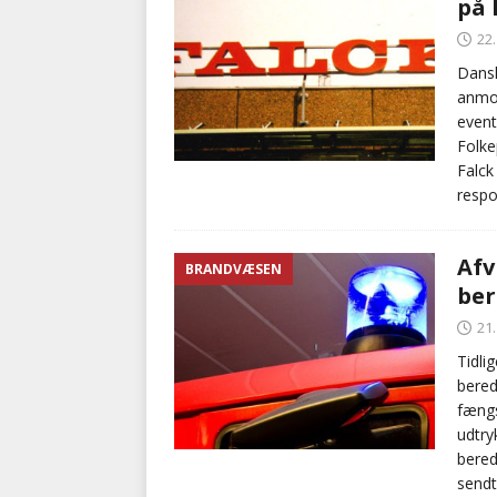
på 
22
Dansk
anmod
event
Folke
Falck
respo
Afv
BRANDVÆSEN
ber
21
Tidl
bered
fængs
udtry
bered
sendt