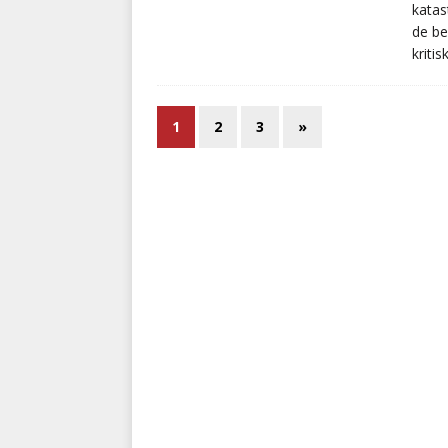
katas
de be
kriti
1
2
3
»