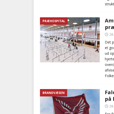
strukt
Amt
PRÆHOSPITAL
præ
28
Det p
et go
ud op
hjert
overo
afvis
Folke
Fal
BRANDVÆSEN
på 
28
For f