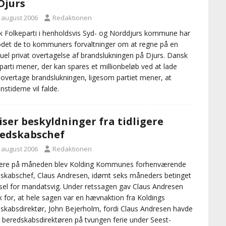
Djurs
. august 2006
Redaktionen
 Folkeparti i henholdsvis Syd- og Norddjurs kommune har
et de to kommuners forvaltninger om at regne på en
uel privat overtagelse af brandslukningen på Djurs. Dansk
parti mener, der kan spares et millionbeløb ved at lade
 overtage brandslukningen, ligesom partiet mener, at
nstiderne vil falde.
iser beskyldninger fra tidligere
edskabschef
. august 2006
Redaktionen
igere på måneden blev Kolding Kommunes forhenværende
skabschef, Claus Andresen, idømt seks måneders betinget
el for mandatsvig. Under retssagen gav Claus Andresen
k for, at hele sagen var en hævnaktion fra Koldings
skabsdirektør, John Bejerholm, fordi Claus Andresen havde
 beredskabsdirektøren på tvungen ferie under Seest-