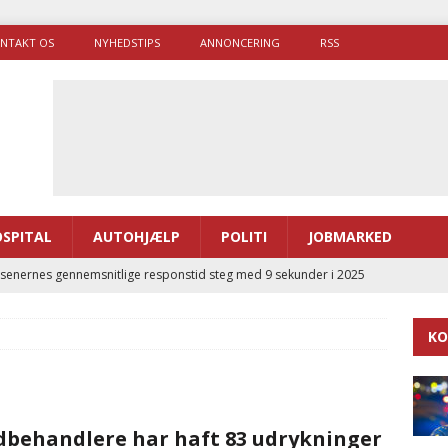
NTAKT OS
NYHEDSTIPS
ANNONCERING
RSS
SPITAL
AUTOHJÆLP
POLITI
JOBMARKED
enernes gennemsnitlige responstid steg med 9 sekunder i 2025
KO
 Udløb af sygetransporttilladelser kan sende 400.000 kørsler over
ITAL
ance og el-sygetransportvogn til Samsø
PRÆHOSPITAL
behandlere har haft 83 udrykninger
enerne brugte lidt længere tid på at komme af sted i 2025