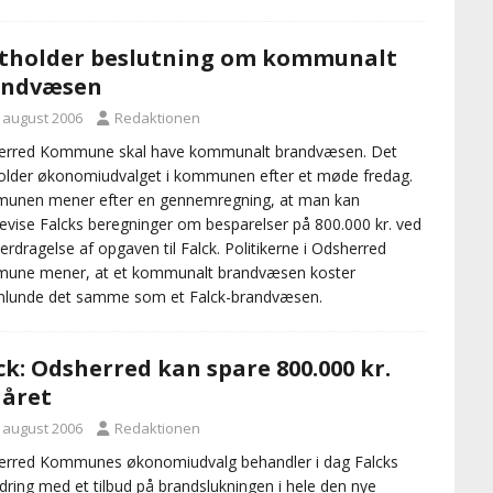
tholder beslutning om kommunalt
andvæsen
. august 2006
Redaktionen
erred Kommune skal have kommunalt brandvæsen. Det
older økonomiudvalget i kommunen efter et møde fredag.
unen mener efter en gennemregning, at man kan
gevise Falcks beregninger om besparelser på 800.000 kr. ved
erdragelse af opgaven til Falck. Politikerne i Odsherred
une mener, at et kommunalt brandvæsen koster
nlunde det samme som et Falck-brandvæsen.
ck: Odsherred kan spare 800.000 kr.
året
. august 2006
Redaktionen
erred Kommunes økonomiudvalg behandler i dag Falcks
dring med et tilbud på brandslukningen i hele den nye