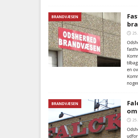
Fas
BRANDVÆSEN
br
25
Odsh
fasth
Komm
tilba
en ov
Komm
noge
Fal
BRANDVÆSEN
om 
25
Odsh
udfor