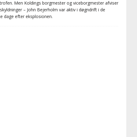
trofen. Men Koldings borgmester og viceborgmester afviser
skyldninger – John Bejerholm var aktiv i døgndrift i de
ske dage efter eksplosionen.