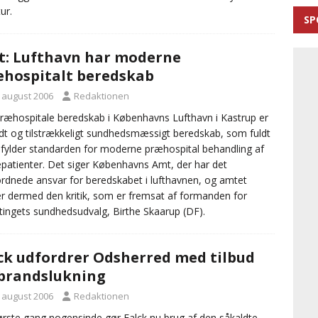
ur.
SP
: Lufthavn har moderne
hospitalt beredskab
. august 2006
Redaktionen
ræhospitale beredskab i Københavns Lufthavn i Kastrup er
dt og tilstrækkeligt sundhedsmæssigt beredskab, som fuldt
fylder standarden for moderne præhospital behandling af
epatienter. Det siger Københavns Amt, der har det
rdnede ansvar for beredskabet i lufthavnen, og amtet
er dermed den kritik, som er fremsat af formanden for
tingets sundhedsudvalg, Birthe Skaarup (DF).
ck udfordrer Odsherred med tilbud
brandslukning
. august 2006
Redaktionen
ørste gang nogensinde gør Falck nu brug af den såkaldte