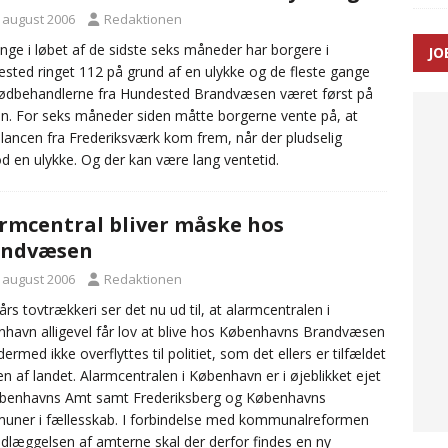
. august 2006
Redaktionen
nge i løbet af de sidste seks måneder har borgere i
JO
ræver at beskyttelseskøretøjer bliver lovpligtige ved arbejde i
sted ringet 112 på grund af en ulykke og de fleste gange
ødbehandlerne fra Hundested Brandvæsen været først på
en. For seks måneder siden måtte borgerne vente på, at
ancen fra Frederiksværk kom frem, når der pludselig
d en ulykke. Og der kan være lang ventetid.
rmcentral bliver måske hos
andvæsen
. august 2006
Redaktionen
 års tovtrækkeri ser det nu ud til, at alarmcentralen i
havn alligevel får lov at blive hos Københavns Brandvæsen
dermed ikke overflyttes til politiet, som det ellers er tilfældet
ten af landet. Alarmcentralen i København er i øjeblikket ejet
øbenhavns Amt samt Frederiksberg og Københavns
ner i fællesskab. I forbindelse med kommunalreformen
dlæggelsen af amterne skal der derfor findes en ny