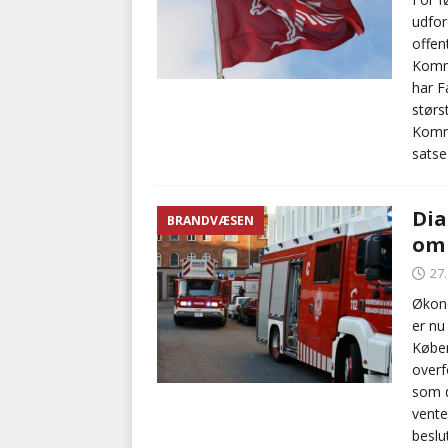
udfor
offen
Kommu
har F
størs
Kommu
satse
Dia
BRANDVÆSEN
om 
27
Økon
er nu
Køben
overf
som d
vente
beslu