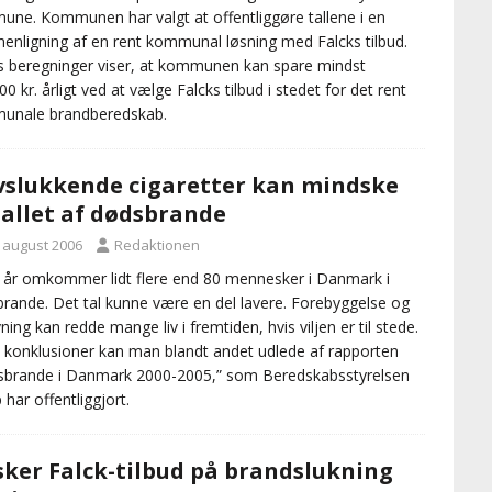
ne. Kommunen har valgt at offentliggøre tallene i en
nligning af en rent kommunal løsning med Falcks tilbud.
s beregninger viser, at kommunen kan spare mindst
00 kr. årligt ved at vælge Falcks tilbud i stedet for det rent
unale brandberedskab.
vslukkende cigaretter kan mindske
allet af dødsbrande
. august 2006
Redaktionen
 år omkommer lidt flere end 80 mennesker i Danmark i
rande. Det tal kunne være en del lavere. Forebyggelse og
vning kan redde mange liv i fremtiden, hvis viljen er til stede.
 konklusioner kan man blandt andet udlede af rapporten
brande i Danmark 2000-2005,” som Beredskabsstyrelsen
 har offentliggjort.
ker Falck-tilbud på brandslukning