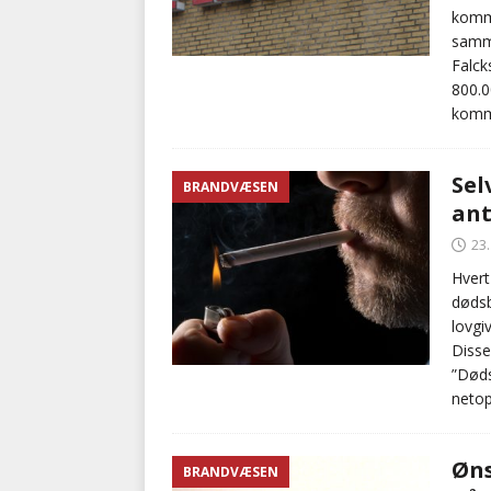
kommu
samme
Falck
800.0
komm
Sel
BRANDVÆSEN
ant
23
Hvert
dødsb
lovgi
Disse
”Døds
netop
Øns
BRANDVÆSEN