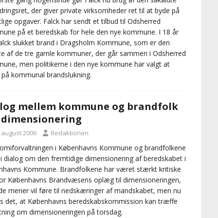
dringsret, der giver private virksomheder ret til at byde på
tlige opgaver. Falck har sendt et tilbud til Odsherred
ne på et beredskab for hele den nye kommune. I 18 år
alck slukket brand i Dragsholm Kommune, som er den
te af de tre gamle kommuner, der går sammen i Odsherred
ne, men politikerne i den nye kommune har valgt at
 på kommunal brandslukning.
log mellem kommune og brandfolk
dimensionering
. august 2006
Redaktionen
omiforvaltningen i Københavns Kommune og brandfolkene
 i dialog om den fremtidige dimensionering af beredskabet i
havns Kommune. Brandfolkene har været stærkt kritiske
or Københavns Brandvæsens oplæg til dimensioneringen,
e mener vil føre til nedskæringer af mandskabet, men nu
s det, at Københavns beredskabskommission kan træffe
tning om dimensioneringen på torsdag.