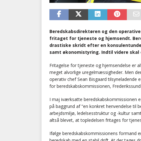
Beredskabsdirektøren og den operative 
fritaget for tjeneste og hjemsendt. Be
drastiske skridt efter en konsulentunde
samt økonomistyring. Indtil videre ska
Fritagelse for tjeneste og hjemsendelse er al
meget alvorlige uregelmæssigheder. Men den 
operativ chef Sean Bisgaard tilsyneladende e
for beredskabskommissionen, Frederikssund-
I maj iværksatte beredskabskommissionen e
på baggrund af ”en konkret henvendelse til
arbejdsmiljø, ledelsesstruktur og -kultur s
altså blevet, at topledelsen fritages for tje
Ifølge beredskabskommissionens formand er F
beredskab med en stabil drift. At der tages dr