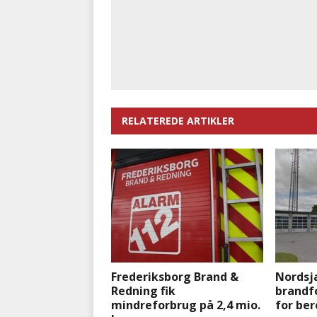
RELATEREDE ARTIKLER
Frederiksborg Brand &
Nordsj
Redning fik
brandf
mindreforbrug på 2,4 mio.
for be