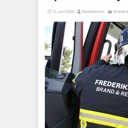
BRANDVÆSEN
25. juni 2020
Redaktionen
Brandv
[ 7. august 2026 ]
Branche k
nødsporet
AUTOHJÆLP