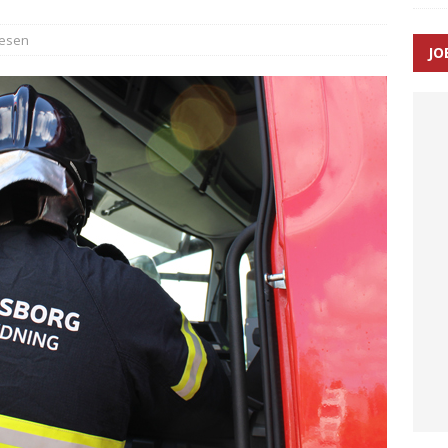
æsen
JO
ræver at beskyttelseskøretøjer bliver lovpligtige ved arbejde i