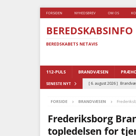
FORSIDEN
NYHEDSBREV
OM OS
KO
BEREDSKABSINFO
BEREDSKABETS NETAVIS
112-PULS
BRANDVÆSEN
PRÆHO
[ 6. august 2026 ]
Brandvæs
SENESTE NYT
BRANDVÆSEN
FORSIDE
BRANDVÆSEN
Frederiksb
[ 5. august 2026 ]
Advarer:
i det offentlige
PRÆHOSP
Frederiksborg Bran
[ 5. august 2026 ]
Ny ambul
topledelsen for tj
[ 4. august 2026 ]
Brandvæs