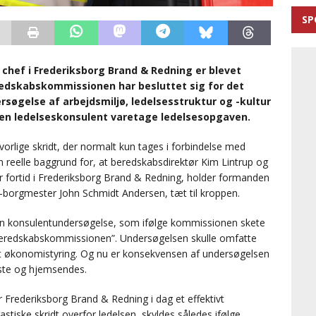
SP
chef i Frederiksborg Brand & Redning er blevet
redskabskommissionen har besluttet sig for det
rsøgelse af arbejdsmiljø, ledelsesstruktur og -kultur
l en ledelseskonsulent varetage ledelsesopgaven.
vorlige skridt, der normalt kun tages i forbindelse med
reelle baggrund for, at beredskabsdirektør Kim Lintrup og
r fortid i Frederiksborg Brand & Redning, holder formanden
borgmester John Schmidt Andersen, tæt til kroppen.
n konsulentundersøgelse, som ifølge kommissionen skete
 beredskabskommissionen”. Undersøgelsen skulle omfatte
amt økonomistyring. Og nu er konsekvensen af undersøgelsen
neste og hjemsendes.
rederiksborg Brand & Redning i dag et effektivt
astiske skridt overfor ledelsen, skyldes således ifølge