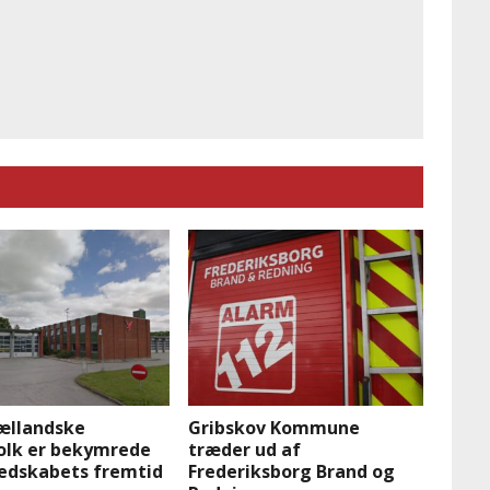
ællandske
Gribskov Kommune
olk er bekymrede
træder ud af
redskabets fremtid
Frederiksborg Brand og