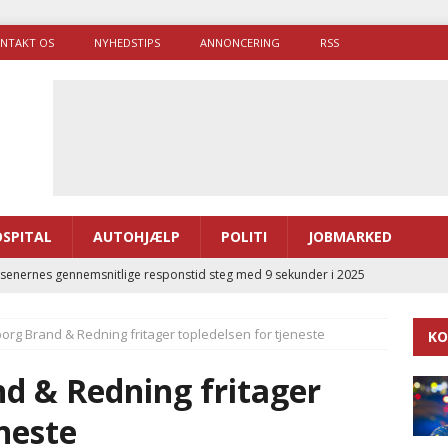
NTAKT OS
NYHEDSTIPS
ANNONCERING
RSS
SPITAL
AUTOHJÆLP
POLITI
JOBMARKED
enernes gennemsnitlige responstid steg med 9 sekunder i 2025
org Brand & Redning fritager topledelsen for tjeneste
KO
 Udløb af sygetransporttilladelser kan sende 400.000 kørsler over
ITAL
d & Redning fritager
ance og el-sygetransportvogn til Samsø
PRÆHOSPITAL
eneste
enerne brugte lidt længere tid på at komme af sted i 2025