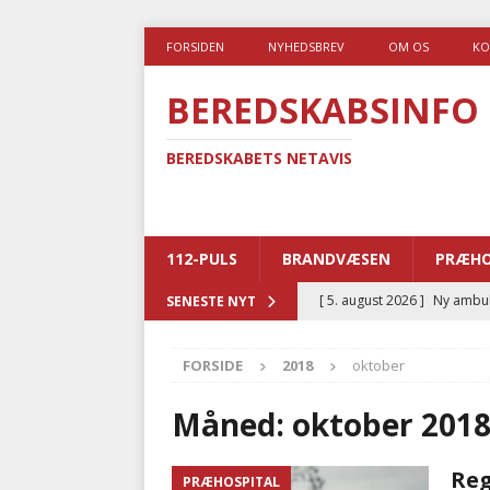
FORSIDEN
NYHEDSBREV
OM OS
KO
BEREDSKABSINFO
BEREDSKABETS NETAVIS
112-PULS
BRANDVÆSEN
PRÆHO
[ 5. august 2026 ]
Ny ambul
SENESTE NYT
[ 4. august 2026 ]
Brandvæs
FORSIDE
2018
oktober
BRANDVÆSEN
[ 4. august 2026 ]
Ny treåri
Måned:
oktober 201
kriminalitet
POLITI
Reg
PRÆHOSPITAL
[ 3. august 2026 ]
Kommuner