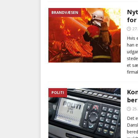
Nyt
BRANDVÆSEN
for
27
Hvis 
han e
udgan
stede
et sæ
firma
Kon
POLITI
ber
25
Det e
Dansk
bered