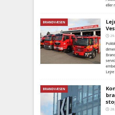
eller
Lej
BRANDVÆSEN
Ves
29
Polit
dimen
Brand
servi
embed
Lejre
Kom
BRANDVÆSEN
bra
sto
28