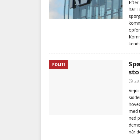
Efter
har T
spørg
kommu
opfor
Komm
kends
Spø
POLITI
sto
28
Vejdi
sidde
hoved
med t
ned p
demen
når d