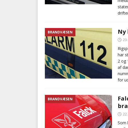
meldt
state
drift
Ny
BRANDVÆSEN
23
Rigsp
har s
2 og 
af dan
numme
for u
Fal
BRANDVÆSEN
bra
22
Som l