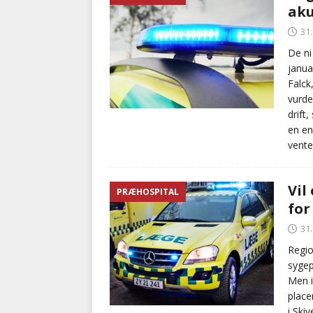
aku
med at falde
BRANDVÆ
31
[ 5. august 2026 ]
Advarer:
De ni
janua
i det offentlige
PRÆHOSP
Falck
vurder
drift
en en
vente
Vil
PRÆHOSPITAL
for
31
Regio
sygep
Men i
place
i Ski