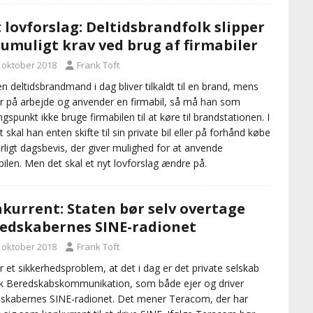
 lovforslag: Deltidsbrandfolk slipper
 umuligt krav ved brug af firmabiler
. oktober 2018
Frank Toft
en deltidsbrandmand i dag bliver tilkaldt til en brand, mens
r på arbejde og anvender en firmabil, så må han som
gspunkt ikke bruge firmabilen til at køre til brandstationen. I
t skal han enten skifte til sin private bil eller på forhånd købe
rligt dagsbevis, der giver mulighed for at anvende
bilen. Men det skal et nyt lovforslag ændre på.
kurrent: Staten bør selv overtage
edskabernes SINE-radionet
. oktober 2018
Frank Toft
r et sikkerhedsproblem, at det i dag er det private selskab
 Beredskabskommunikation, som både ejer og driver
skabernes SINE-radionet. Det mener Teracom, der har