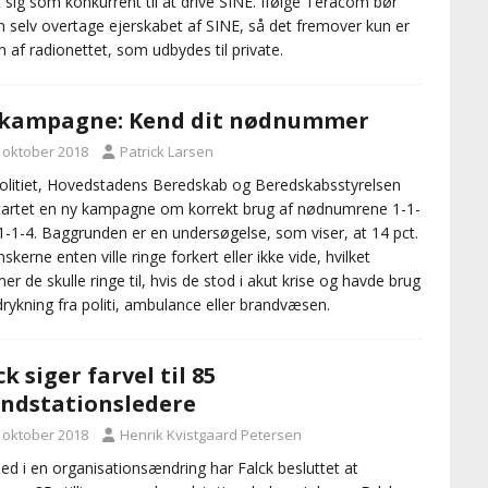
 sig som konkurrent til at drive SINE. Ifølge Teracom bør
n selv overtage ejerskabet af SINE, så det fremover kun er
en af radionettet, som udbydes til private.
 kampagne: Kend dit nødnummer
. oktober 2018
Patrick Larsen
olitiet, Hovedstadens Beredskab og Beredskabsstyrelsen
tartet en ny kampagne om korrekt brug af nødnumrene 1-1-
1-1-4. Baggrunden er en undersøgelse, som viser, at 14 pct.
skerne enten ville ringe forkert eller ikke vide, hvilket
r de skulle ringe til, hvis de stod i akut krise og havde brug
drykning fra politi, ambulance eller brandvæsen.
ck siger farvel til 85
ndstationsledere
. oktober 2018
Henrik Kvistgaard Petersen
ed i en organisationsændring har Falck besluttet at