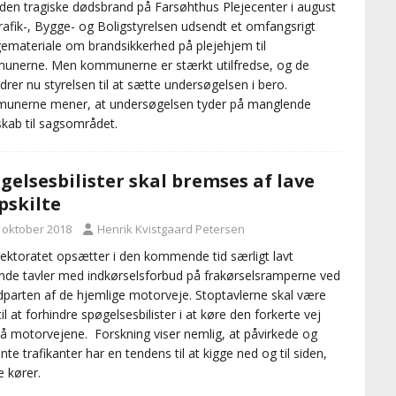
 den tragiske dødsbrand på Farsøhthus Plejecenter i august
rafik-, Bygge- og Boligstyrelsen udsendt et omfangsrigt
emateriale om brandsikkerhed på plejehjem til
nerne. Men kommunerne er stærkt utilfredse, og de
drer nu styrelsen til at sætte undersøgelsen i bero.
unerne mener, at undersøgelsen tyder på manglende
kab til sagsområdet.
gelsesbilister skal bremses af lave
pskilte
. oktober 2018
Henrik Kvistgaard Petersen
rektoratet opsætter i den kommende tid særligt lavt
nde tavler med indkørselsforbud på frakørselsramperne ved
parten af de hjemlige motorveje. Stoptavlerne skal være
il at forhindre spøgelsesbilister i at køre den forkerte vej
å motorvejene. Forskning viser nemlig, at påvirkede og
te trafikanter har en tendens til at kigge ned og til siden,
e kører.