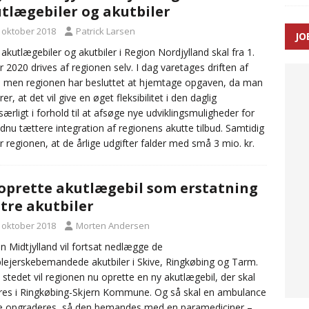
tlægebiler og akutbiler
SEN
. oktober 2018
Patrick Larsen
JO
 Udløb af sygetransporttilladelser kan sende 400.000 kørsler over
 akutlægebiler og akutbiler i Region Nordjylland skal fra 1.
r 2020 drives af regionen selv. I dag varetages driften af
ITAL
, men regionen har besluttet at hjemtage opgaven, da man
er, at det vil give en øget fleksibilitet i den daglig
, særligt i forhold til at afsøge nye udviklingsmuligheder for
dnu tættere integration af regionens akutte tilbud. Samtidig
r regionen, at de årlige udgifter falder med små 3 mio. kr.
 oprette akutlægebil som erstatning
 tre akutbiler
. oktober 2018
Morten Andersen
n Midtjylland vil fortsat nedlægge de
lejerskebemandede akutbiler i Skive, Ringkøbing og Tarm.
 stedet vil regionen nu oprette en ny akutlægebil, der skal
res i Ringkøbing-Skjern Kommune. Og så skal en ambulance
ve opgraderes, så den bemandes med en paramediciner –