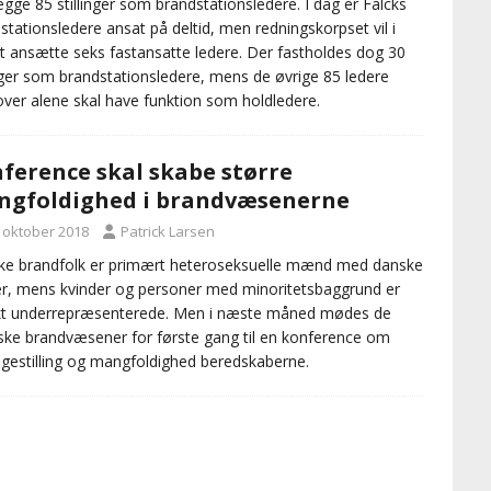
gge 85 stillinger som brandstationsledere. I dag er Falcks
stationsledere ansat på deltid, men redningskorpset vil i
t ansætte seks fastansatte ledere. Der fastholdes dog 30
inger som brandstationsledere, mens de øvrige 85 ledere
ver alene skal have funktion som holdledere.
ference skal skabe større
gfoldighed i brandvæsenerne
. oktober 2018
Patrick Larsen
e brandfolk er primært heteroseksuelle mænd med danske
r, mens kvinder og personer med minoritetsbaggrund er
kt underrepræsenterede. Men i næste måned mødes de
ske brandvæsener for første gang til en konference om
igestilling og mangfoldighed beredskaberne.