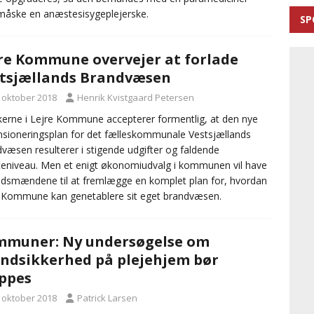
 måske en anæstesisygeplejerske.
SP
re Kommune overvejer at forlade
tsjællands Brandvæsen
. oktober 2018
Henrik Kvistgaard Petersen
ikerne i Lejre Kommune accepterer formentlig, at den nye
sioneringsplan for det fælleskommunale Vestsjællands
væsen resulterer i stigende udgifter og faldende
ceniveau. Men et enigt økonomiudvalg i kommunen vil have
smændene til at fremlægge en komplet plan for, hvordan
 Kommune kan genetablere sit eget brandvæsen.
muner: Ny undersøgelse om
ndsikkerhed på plejehjem bør
ppes
. oktober 2018
Patrick Larsen