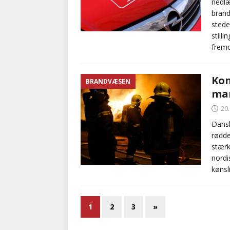
nedlæ
brand
stede
still
fremo
Kon
BRANDVÆSEN
man
20
Dansk
rødde
stær
nordi
kønsl
1
2
3
»