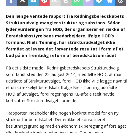
Den længe ventede rapport fra Redningsberedskabets
Strukturudvalg mangler struktur og substans. Sådan
lyder vurderingen fra HOD, der organiserer en række af
Beredskabsstyrelsens medarbejdere. Ifølge HOD’s
formand, Niels Tønning, har strukturudvalget ikke
formået at levere det forventede resultat i form af et
bud på en fremtidig reform af beredskabsområdet.
På det sidste møde i Redningsberedskabets Strukturudvalg,
som fandt sted den 22. august 2014, meddelte HOD, at man
udtrådte af Strukturudvalget, fordi HOD ikke ville lægge navn til
et utilstrækkeligt beredskab. Ifølge Niels Tønning udtrådte
HOD af udvalget, fordi regeringens KL-aftale reelt havde
kortsluttet Strukturudvalgets arbejde.
”Rapporten indeholder ikke nogen konkret model for en ny
struktur for beredskabet. Der er ikke et konsolideret
beslutningsgrundlag med en økonomisk beregning af forslaget
eller konkrete implementeringsplaner. Der er ingen