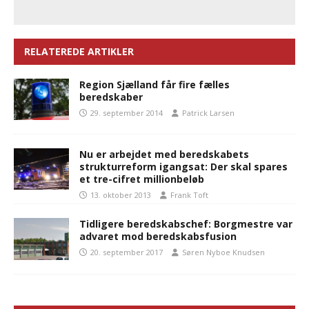
RELATEREDE ARTIKLER
Region Sjælland får fire fælles
beredskaber
29. september 2014
Patrick Larsen
Nu er arbejdet med beredskabets
strukturreform igangsat: Der skal spares
et tre-cifret millionbeløb
13. oktober 2013
Frank Toft
Tidligere beredskabschef: Borgmestre var
advaret mod beredskabsfusion
20. september 2017
Søren Nyboe Knudsen