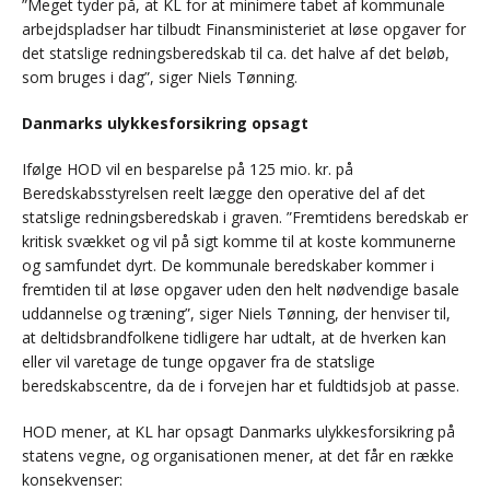
”Meget tyder på, at KL for at minimere tabet af kommunale
arbejdspladser har tilbudt Finansministeriet at løse opgaver for
det statslige redningsberedskab til ca. det halve af det beløb,
som bruges i dag”, siger Niels Tønning.
Danmarks ulykkesforsikring opsagt
Ifølge HOD vil en besparelse på 125 mio. kr. på
Beredskabsstyrelsen reelt lægge den operative del af det
statslige redningsberedskab i graven. ”Fremtidens beredskab er
kritisk svækket og vil på sigt komme til at koste kommunerne
og samfundet dyrt. De kommunale beredskaber kommer i
fremtiden til at løse opgaver uden den helt nødvendige basale
uddannelse og træning”, siger Niels Tønning, der henviser til,
at deltidsbrandfolkene tidligere har udtalt, at de hverken kan
eller vil varetage de tunge opgaver fra de statslige
beredskabscentre, da de i forvejen har et fuldtidsjob at passe.
HOD mener, at KL har opsagt Danmarks ulykkesforsikring på
statens vegne, og organisationen mener, at det får en række
konsekvenser: