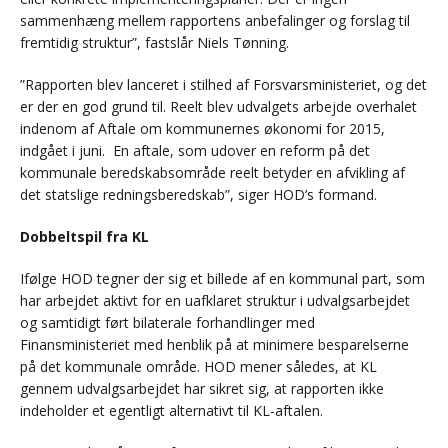
sammenhæng mellem rapportens anbefalinger og forslag til
fremtidig struktur”, fastslår Niels Tønning.
”Rapporten blev lanceret i stilhed af Forsvarsministeriet, og det
er der en god grund til. Reelt blev udvalgets arbejde overhalet
indenom af Aftale om kommunernes økonomi for 2015,
indgået i juni. En aftale, som udover en reform på det
kommunale beredskabsområde reelt betyder en afvikling af
det statslige redningsberedskab”, siger HOD’s formand.
Dobbeltspil fra KL
Ifølge HOD tegner der sig et billede af en kommunal part, som
har arbejdet aktivt for en uafklaret struktur i udvalgsarbejdet
og samtidigt ført bilaterale forhandlinger med
Finansministeriet med henblik på at minimere besparelserne
på det kommunale område. HOD mener således, at KL
gennem udvalgsarbejdet har sikret sig, at rapporten ikke
indeholder et egentligt alternativt til KL-aftalen.