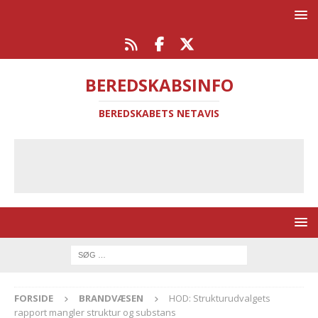
BEREDSKABSINFO
BEREDSKABETS NETAVIS
FORSIDE
BRANDVÆSEN
HOD: Strukturudvalgets
rapport mangler struktur og substans