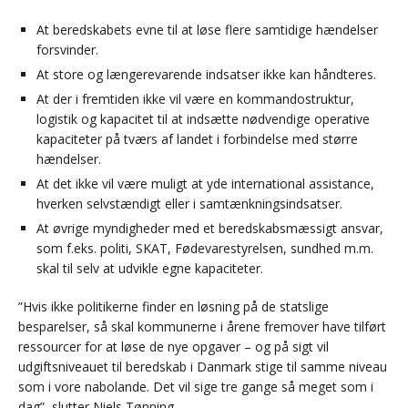
At beredskabets evne til at løse flere samtidige hændelser
forsvinder.
At store og længerevarende indsatser ikke kan håndteres.
At der i fremtiden ikke vil være en kommandostruktur,
logistik og kapacitet til at indsætte nødvendige operative
kapaciteter på tværs af landet i forbindelse med større
hændelser.
At det ikke vil være muligt at yde international assistance,
hverken selvstændigt eller i samtænkningsindsatser.
At øvrige myndigheder med et beredskabsmæssigt ansvar,
som f.eks. politi, SKAT, Fødevarestyrelsen, sundhed m.m.
skal til selv at udvikle egne kapaciteter.
”Hvis ikke politikerne finder en løsning på de statslige
besparelser, så skal kommunerne i årene fremover have tilført
ressourcer for at løse de nye opgaver – og på sigt vil
udgiftsniveauet til beredskab i Danmark stige til samme niveau
som i vore nabolande. Det vil sige tre gange så meget som i
dag”, slutter Niels Tønning.