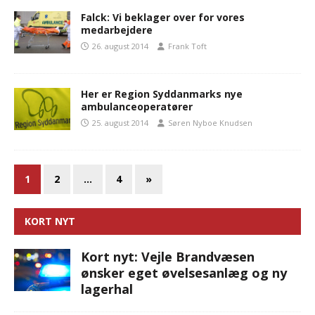
Falck: Vi beklager over for vores
medarbejdere
26. august 2014
Frank Toft
Her er Region Syddanmarks nye
ambulanceoperatører
25. august 2014
Søren Nyboe Knudsen
1
2
…
4
»
KORT NYT
Kort nyt: Vejle Brandvæsen
ønsker eget øvelsesanlæg og ny
lagerhal