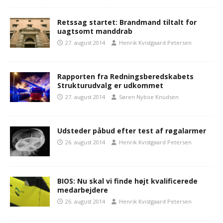
Retssag startet: Brandmand tiltalt for
uagtsomt manddrab
27. august 2014
Henrik Kvistgaard Petersen
Rapporten fra Redningsberedskabets
Strukturudvalg er udkommet
27. august 2014
Søren Nyboe Knudsen
Udsteder påbud efter test af røgalarmer
26. august 2014
Henrik Kvistgaard Petersen
BIOS: Nu skal vi finde højt kvalificerede
medarbejdere
26. august 2014
Henrik Kvistgaard Petersen