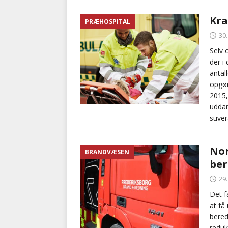
Kra
PRÆHOSPITAL
30
Selv 
der i
antal
opgør
2015,
uddan
suver
Nor
BRANDVÆSEN
ber
29
Det f
at få 
bered
reduk