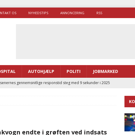
NTAKT OS
NYHEDSTIPS
ANNONCERING
RSS
SPITAL
AUTOHJÆLP
POLITI
JOBMARKED
enernes gennemsnitlige responstid steg med 9 sekunder i 2025
KO
 Udløb af sygetransporttilladelser kan sende 400.000 kørsler over
ITAL
ance og el-sygetransportvogn til Samsø
PRÆHOSPITAL
kvogn endte i grøften ved indsats
enerne brugte lidt længere tid på at komme af sted i 2025