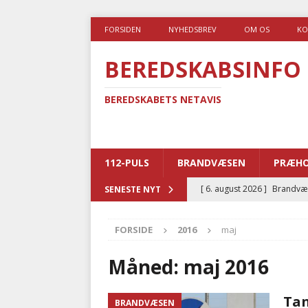
FORSIDEN
NYHEDSBREV
OM OS
KO
BEREDSKABSINFO
BEREDSKABETS NETAVIS
112-PULS
BRANDVÆSEN
PRÆHO
[ 6. august 2026 ]
Brandvæs
SENESTE NYT
BRANDVÆSEN
FORSIDE
2016
maj
[ 5. august 2026 ]
Advarer:
i det offentlige
PRÆHOSP
Måned:
maj 2016
[ 5. august 2026 ]
Ny ambul
Tan
BRANDVÆSEN
[ 4. august 2026 ]
Brandvæs