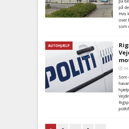
på be
på de
Hvis 
over 
som d
Rig
AUTOHJÆLP
Vej
mot
24
Som o
havar
hjælp
Vejdi
Rigsp
polit