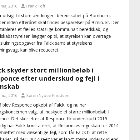
. maj 2016
Frank Toft
r udsigt til store ændringer i beredskabet på Bornholm,
der inden efteråret skal findes besparelser på 9 mio. kr. Der
etableres et fælles statslige-kommunalt beredskab, og
skabsstyrelsen lægger op til, at styrelsen kan overtage
slukningsopgaver fra Falck samt at styrelsens
ningsvagt kan blive reduceret.
ck skyder stort millionbeløb i
ponce efter underskud og fejl i
gnskab
. maj 2016
Søren Nyboe Knudsen
5 blev Responce opkøbt af Falck, og nu har
ngskoncernen valgt at indskyde et større millionbeløb i
nce. Det sker efter af Responce fik underskud i 2015.
dig har Falck konstateret, at Responces regnskab for 2014
ehæftet med væsentlige fejl, som får Falck til at rette
kabet, så der i 2014 reelt var et langt større underskud end