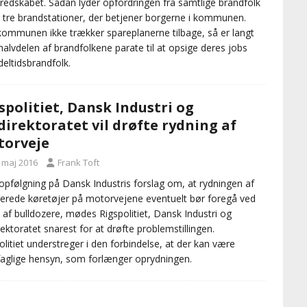
redskabet. Sådan lyder opfordringen fra samtlige brandfolk
 tre brandstationer, der betjener borgerne i kommunen.
kommunen ikke trækker spareplanerne tilbage, så er langt
halvdelen af brandfolkene parate til at opsige deres jobs
eltidsbrandfolk.
spolitiet, Dansk Industri og
direktoratet vil drøfte rydning af
orveje
. maj 2016
Frank Toft
pfølgning på Dansk Industris forslag om, at rydningen af
erede køretøjer på motorvejene eventuelt bør foregå ved
 af bulldozere, mødes Rigspolitiet, Dansk Industri og
rektoratet snarest for at drøfte problemstillingen.
olitiet understreger i den forbindelse, at der kan være
ifaglige hensyn, som forlænger oprydningen.