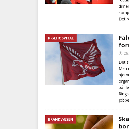
dimen
kompe
Det r
Fal
PRÆHOSPITAL
for
26
Det s
Men n
hjemm
organ
på de
Rings
jobbe
Ska
BRANDVÆSEN
bo