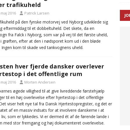
er trafikuheld
. maj 2016
Patrick Larsen
JO
ræver at beskyttelseskøretøjer bliver lovpligtige ved arbejde i
afikuheld på den fynske motorvej ved Nyborg udviklede sig
ag eftermiddag til et dobbeltuheld. Det skete, da en
ogn fra Falck i Nyborg, som var på vej til det første uheld,
 i grøften, efter at den i nødsporet kom ud i den bløde
. Ingen kom til skade ved tankvognens uheld.
ten hver fjerde dansker overlever
rtestop i det offentlige rum
. maj 2016
Morten Andersen
ernes øgede villighed til at give livreddende førstehjælp
ger til en høj overlevelse efter hjertestop i det offentlige
Det viser helt nye tal fra Dansk Hjertestopregister, og det er
tatet af en massiv indsats for at involvere danskerne i at
 liv, som er lykkedes. Vi er dermed ét af de førende lande i
n med stor fremgang og høj dokumenteret overlevelse.