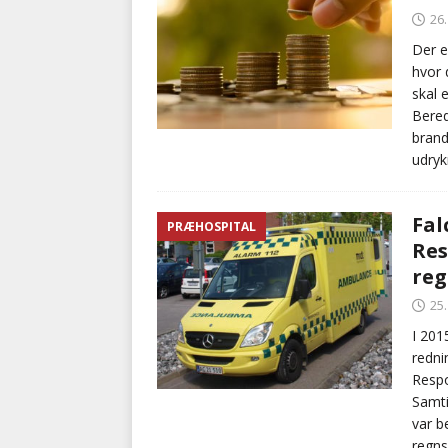
26
Der e
hvor 
skal 
Bered
brand
udryk
Fal
PRÆHOSPITAL
Res
re
25
I 201
redni
Respo
Samti
var b
regns