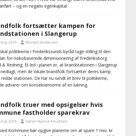
l anført – og en negativ egenkapital.
ndfolk fortsætter kampen for
ndstationen i Slangerup
. maj 2016
Morten Andersen
skal politikerne i Frederikssunds byråd tage stilling til den
lan for risikobaserede dimensionering af Frederiksborg
 & Redning. Et led i planen er, at brandstationen i Slangerup
r nedlagt, men de lokale brandfolk fortsætter deres kamp
t redde stationen. De har nu sendt et brev til politikerne,
de advarer om konsekvenserne af en lukning.
ndfolk truer med opsigelser hvis
mune fastholder sparekrav
. maj 2016
Søren Nyboe Knudsen
ed Kommune bør opgive planerne om at spare 1 mio. kr.