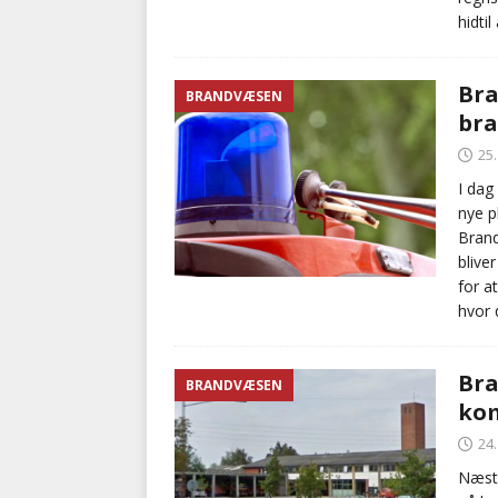
hidti
Bra
BRANDVÆSEN
bra
25
I dag 
nye p
Brand
blive
for a
hvor 
Bra
BRANDVÆSEN
kom
24
Næstv