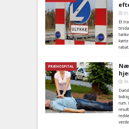
eft
BRANDVÆSEN
31
[ 7. august 2026 ]
Branche k
Et tr
tirsd
nødsporet
AUTOHJÆLP
tankv
kørte
rabat
Næs
PRÆHOSPITAL
hje
30
Dansk
bidra
rum. 
resul
redde
verde