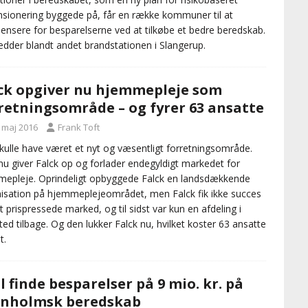
sionering byggede på, får en række kommuner til at
nsere for besparelserne ved at tilkøbe et bedre beredskab.
edder blandt andet brandstationen i Slangerup.
ck opgiver nu hjemmepleje som
retningsområde – og fyrer 63 ansatte
. maj 2016
Frank Toft
kulle have været et nyt og væsentligt forretningsområde.
u giver Falck op og forlader endegyldigt markedet for
epleje. Oprindeligt opbyggede Falck en landsdækkende
isation på hjemmeplejeområdet, men Falck fik ikke succes
t prispressede marked, og til sidst var kun en afdeling i
ted tilbage. Og den lukker Falck nu, hvilket koster 63 ansatte
t.
l finde besparelser på 9 mio. kr. på
rnholmsk beredskab