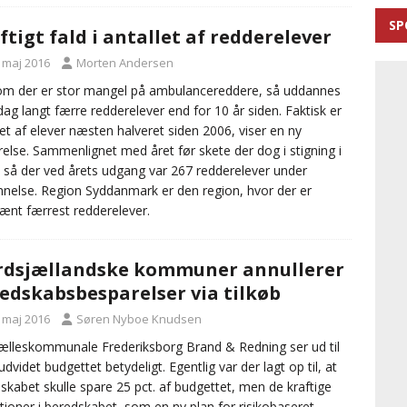
SP
ftigt fald i antallet af redderelever
. maj 2016
Morten Andersen
om der er stor mangel på ambulancereddere, så uddannes
 dag langt færre redderelever end for 10 år siden. Faktisk er
let af elever næsten halveret siden 2006, viser en ny
else. Sammenlignet med året før skete der dog i stigning i
 så der ved årets udgang var 267 redderelever under
nelse. Region Syddanmark er den region, hvor der er
ænt færrest redderelever.
dsjællandske kommuner annullerer
edskabsbesparelser via tilkøb
. maj 2016
Søren Nyboe Knudsen
ælleskommunale Frederiksborg Brand & Redning ser ud til
udvidet budgettet betydeligt. Egentlig var der lagt op til, at
skabet skulle spare 25 pct. af budgettet, men de kraftige
tioner i beredskabet, som en ny plan for risikobaseret