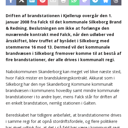
Driften af brandstationen i Kjellerup overgår den 1.
januar 2008 fra Falck til det kommunale Silkeborg Brand
& Redning. Beslutningen om ikke at forlænge den
nuværende kontrakt med Falck, når den udløber ved
årsskiftet, blev truffet af byrådet i Silkeborg med
stemmerne 16 mod 13. Dermed vil det kommunale
brandvæsen i Silkeborg fremover komme til at bestå af
fire brandstationer, der alle drives i kommunalt regi.
Nabokommunen Skanderborg kan meget vel blive næste sted,
hvor Falck mister en brandslukningskontrakt. Akkurat som i
Silkeborg har den nye Skanderborg Kommune kommunalt
brandvæsen i kommunens hovedby samt mindre kommunale
brandstationer i to andre byer, mens Falck står for driften af
en enkelt brandstation, nemlig stationen i Galten.
Beredskabet har tidligere anbefalet, at brandstationerne drives
i samme regi for at opnå stordriftsfordele, og flere politikere
har givet udtryk for, at det i så fald bør være i kommunalt regi.