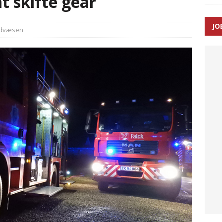
at skifte gear
JO
dvæsen
ræver at beskyttelseskøretøjer bliver lovpligtige ved arbejde i