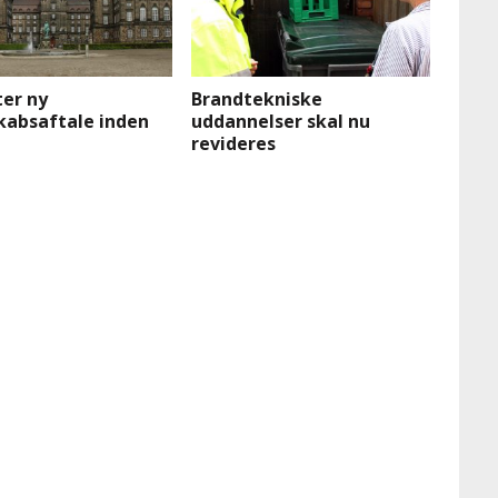
ter ny
Brandtekniske
kabsaftale inden
uddannelser skal nu
revideres