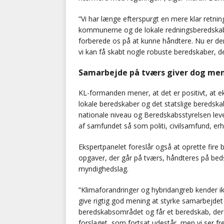
”Vi har længe efterspurgt en mere klar retni
kommunerne og de lokale redningsberedskaber 
forberede os på at kunne håndtere. Nu er der
vi kan få skabt nogle robuste beredskaber, der
Samarbejde på tværs giver dog me
KL-formanden mener, at det er positivt, at e
lokale beredskaber og det statslige beredska
nationale niveau og Beredskabsstyrelsen le
af samfundet så som politi, civilsamfund, erh
Ekspertpanelet foreslår også at oprette fire 
opgaver, der går på tværs, håndteres på bedst
myndighedslag.
”Klimaforandringer og hybridangreb kender 
give rigtig god mening at styrke samarbejdet 
beredskabsområdet og får et beredskab, der
forslaget, som fortsat udestår, men vi ser f