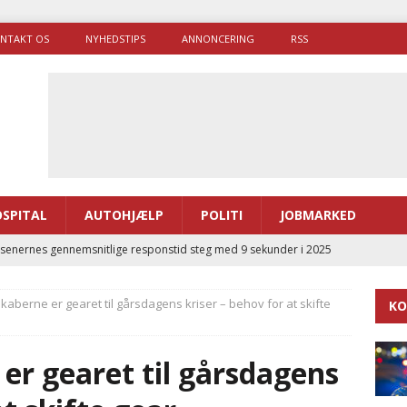
NTAKT OS
NYHEDSTIPS
ANNONCERING
RSS
SPITAL
AUTOHJÆLP
POLITI
JOBMARKED
enernes gennemsnitlige responstid steg med 9 sekunder i 2025
kaberne er gearet til gårsdagens kriser – behov for at skifte
KO
 Udløb af sygetransporttilladelser kan sende 400.000 kørsler over
ITAL
er gearet til gårsdagens
ance og el-sygetransportvogn til Samsø
PRÆHOSPITAL
enerne brugte lidt længere tid på at komme af sted i 2025