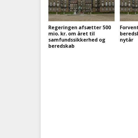
Regeringen afsætter 500
Forven
mio. kr. om året til
bereds
samfundssikkerhed og
nytår
beredskab