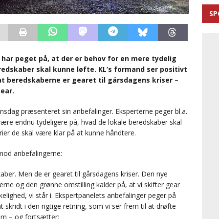
SP
ar peget på, at der er behov for en mere tydelig
redskaber skal kunne løfte. KL’s formand ser positivt
t beredskaberne er gearet til gårsdagens kriser –
gear.
sdag præsenteret sin anbefalinger. Eksperterne peger bl.a.
være endnu tydeligere på, hvad de lokale beredskaber skal
rier de skal være klar på at kunne håndtere.
mod anbefalingerne:
kaber. Men de er gearet til gårsdagens kriser. Den nye
erne og den grønne omstilling kalder på, at vi skifter gear
kelighed, vi står i. Ekspertpanelets anbefalinger peger på
ridt i den rigtige retning, som vi ser frem til at drøfte
m – og fortsætter: