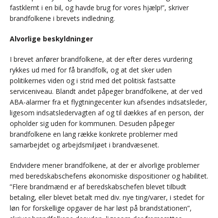
fastklemt i en bil, og havde brug for vores hjælp!”, skriver
brandfolkene i brevets indledning.
Alvorlige beskyldninger
I brevet anfører brandfolkene, at der efter deres vurdering
rykkes ud med for få brandfolk, og at det sker uden
politikernes viden og i strid med det politisk fastsatte
serviceniveau. Blandt andet påpeger brandfolkene, at der ved
ABA-alarmer fra et flygtningecenter kun afsendes indsatsleder,
ligesom indsatsledervagten af og til dækkes af en person, der
opholder sig uden for kommunen. Desuden påpeger
brandfolkene en lang række konkrete problemer med
samarbejdet og arbejdsmiljøet i brandvæsenet.
Endvidere mener brandfolkene, at der er alvorlige problemer
med beredskabschefens økonomiske dispositioner og habilitet.
”Flere brandmænd er af beredskabschefen blevet tilbudt
betaling, eller blevet betalt med div. nye ting/varer, i stedet for
løn for forskellige opgaver de har løst på brandstationen”,