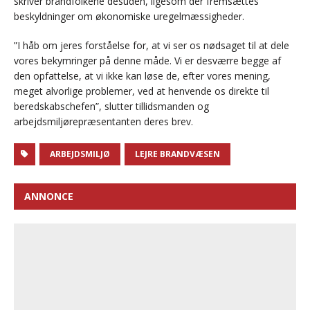
skriver brandfolkene desuden, ligesom der fremsættes
beskyldninger om økonomiske uregelmæssigheder.
”I håb om jeres forståelse for, at vi ser os nødsaget til at dele
vores bekymringer på denne måde. Vi er desværre begge af
den opfattelse, at vi ikke kan løse de, efter vores mening,
meget alvorlige problemer, ved at henvende os direkte til
beredskabschefen”, slutter tillidsmanden og
arbejdsmiljørepræsentanten deres brev.
ARBEJDSMILJØ
LEJRE BRANDVÆSEN
ANNONCE