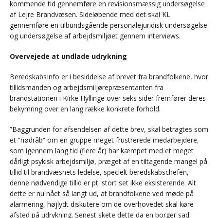
kommende tid gennemføre en revisionsmæssig undersøgelse
af Lejre Brandvæsen. Sideløbende med det skal KL
gennemføre en tilbundsgående personalejuridisk undersøgelse
og undersøgelse af arbejdsmiljøet gennem interviews.
Overvejede at undlade udrykning
BeredskabsInfo er i besiddelse af brevet fra brandfolkene, hvor
tillidsmanden og arbejdsmiljørepræsentanten fra
brandstationen i Kirke Hyllinge over seks sider fremfører deres
bekymring over en lang række konkrete forhold.
”Baggrunden for afsendelsen af dette brev, skal betragtes som
et ”nødråb” om en gruppe meget frustrerede medarbejdere,
som igennem lang tid (flere år) har kæmpet med et meget
dårligt psykisk arbejdsmiljø, præget af en tiltagende mangel på
tillid til brandvæsnets ledelse, specielt beredskabschefen,
denne nødvendige tillid er pt. stort set ikke eksisterende. Alt
dette er nu nået så langt ud, at brandfolkene ved møde på
alarmering, højlydt diskutere om de overhovedet skal køre
afsted på udrykning. Senest skete dette da en borger sad