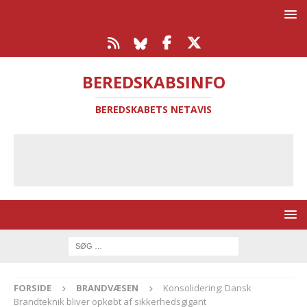
BEREDSKABSINFO
BEREDSKABETS NETAVIS
FORSIDE
BRANDVÆSEN
Konsolidering: Dansk
Brandteknik bliver opkøbt af sikkerhedsgigant