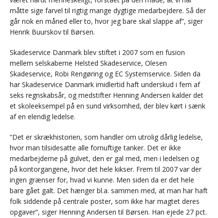
måtte sige farvel til rigtig mange dygtige medarbejdere. Så der
går nok en måned eller to, hvor jeg bare skal slappe af”, siger
Henrik Buurskov til Børsen.
Skadeservice Danmark blev stiftet i 2007 som en fusion
mellem selskaberne Helsted Skadeservice, Olesen
Skadeservice, Robi Rengøring og EC Systemservice. Siden da
har Skadeservice Danmark imidlertid haft underskud i fem af
seks regnskabsår, og medstifter Henning Andersen kalder det
et skoleeksempel på en sund virksomhed, der blev kørt i sænk
af en elendig ledelse.
“Det er skrækhistorien, som handler om utrolig dårlig ledelse,
hvor man tilsidesatte alle fornuftige tanker. Det er ikke
medarbejderne på gulvet, den er gal med, men i ledelsen og
på kontorgangene, hvor det hele kikser. Frem til 2007 var der
ingen grænser for, hvad vi kunne. Men siden da er det hele
bare gået galt. Det hænger bl.a. sammen med, at man har haft
folk siddende på centrale poster, som ikke har magtet deres
opgaver”, siger Henning Andersen til Børsen. Han ejede 27 pct.