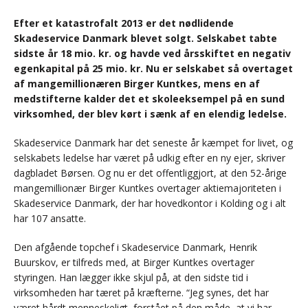
Efter et katastrofalt 2013 er det nødlidende
Skadeservice Danmark blevet solgt. Selskabet tabte
sidste år 18 mio. kr. og havde ved årsskiftet en negativ
egenkapital på 25 mio. kr. Nu er selskabet så overtaget
af mangemillionæren Birger Kuntkes, mens en af
medstifterne kalder det et skoleeksempel på en sund
virksomhed, der blev kørt i sænk af en elendig ledelse.
Skadeservice Danmark har det seneste år kæmpet for livet, og
selskabets ledelse har været på udkig efter en ny ejer, skriver
dagbladet Børsen. Og nu er det offentliggjort, at den 52-årige
mangemillionær Birger Kuntkes overtager aktiemajoriteten i
Skadeservice Danmark, der har hovedkontor i Kolding og i alt
har 107 ansatte.
Den afgående topchef i Skadeservice Danmark, Henrik
Buurskov, er tilfreds med, at Birger Kuntkes overtager
styringen. Han lægger ikke skjul på, at den sidste tid i
virksomheden har tæret på kræfterne. “Jeg synes, det har
været hårdt menneskeligt, forstået på den måde, at vi har