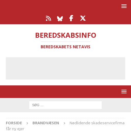
BEREDSKABSINFO
BEREDSKABETS NETAVIS
FORSIDE
BRANDVÆSEN
Nødlidende skadeservicefirma
får ny ejer