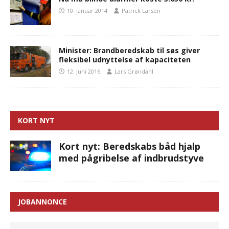
10. januar 2014
Patrick Larsen
Minister: Brandberedskab til søs giver
fleksibel udnyttelse af kapaciteten
12. juni 2016
Lars Grøndahl
KORT NYT
Kort nyt: Beredskabs båd hjalp
med pågribelse af indbrudstyve
JOBANNONCE