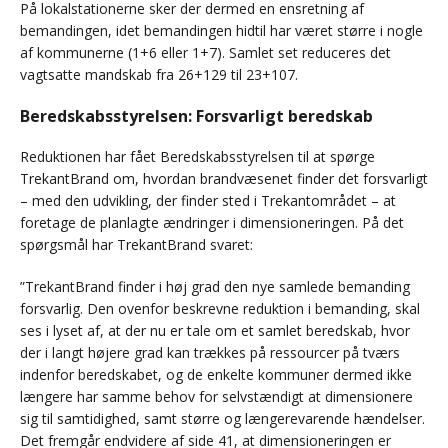
På lokalstationerne sker der dermed en ensretning af
bemandingen, idet bemandingen hidtil har været større i nogle
af kommunerne (1+6 eller 1+7). Samlet set reduceres det
vagtsatte mandskab fra 26+129 til 23+107.
Beredskabsstyrelsen: Forsvarligt beredskab
Reduktionen har fået Beredskabsstyrelsen til at spørge
TrekantBrand om, hvordan brandvæsenet finder det forsvarligt
– med den udvikling, der finder sted i Trekantområdet – at
foretage de planlagte ændringer i dimensioneringen. På det
spørgsmål har TrekantBrand svaret:
”TrekantBrand finder i høj grad den nye samlede bemanding
forsvarlig. Den ovenfor beskrevne reduktion i bemanding, skal
ses i lyset af, at der nu er tale om et samlet beredskab, hvor
der i langt højere grad kan trækkes på ressourcer på tværs
indenfor beredskabet, og de enkelte kommuner dermed ikke
længere har samme behov for selvstændigt at dimensionere
sig til samtidighed, samt større og længerevarende hændelser.
Det fremgår endvidere af side 41, at dimensioneringen er