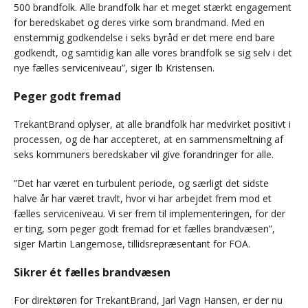
500 brandfolk. Alle brandfolk har et meget stærkt engagement
for beredskabet og deres virke som brandmand. Med en
enstemmig godkendelse i seks byråd er det mere end bare
godkendt, og samtidig kan alle vores brandfolk se sig selv i det
nye fælles serviceniveau”, siger Ib Kristensen.
Peger godt fremad
TrekantBrand oplyser, at alle brandfolk har medvirket positivt i
processen, og de har accepteret, at en sammensmeltning af
seks kommuners beredskaber vil give forandringer for alle.
”Det har været en turbulent periode, og særligt det sidste
halve år har været travlt, hvor vi har arbejdet frem mod et
fælles serviceniveau. Vi ser frem til implementeringen, for der
er ting, som peger godt fremad for et fælles brandvæsen”,
siger Martin Langemose, tillidsrepræsentant for FOA.
Sikrer ét fælles brandvæsen
For direktøren for TrekantBrand, Jarl Vagn Hansen, er der nu