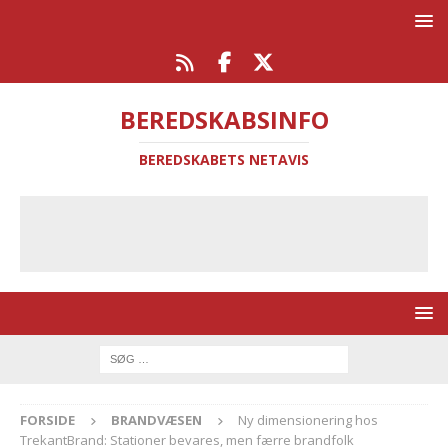
BEREDSKABSINFO
BEREDSKABETS NETAVIS
FORSIDE
BRANDVÆSEN
Ny dimensionering hos
TrekantBrand: Stationer bevares, men færre brandfolk