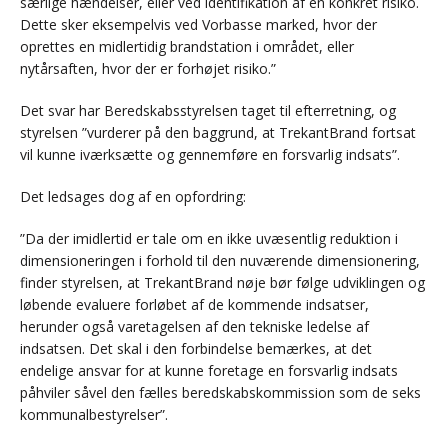
særlige hændelser, eller ved identifikation af en konkret risiko.
Dette sker eksempelvis ved Vorbasse marked, hvor der
oprettes en midlertidig brandstation i området, eller
nytårsaften, hvor der er forhøjet risiko.”
Det svar har Beredskabsstyrelsen taget til efterretning, og
styrelsen ”vurderer på den baggrund, at TrekantBrand fortsat
vil kunne iværksætte og gennemføre en forsvarlig indsats”.
Det ledsages dog af en opfordring:
”Da der imidlertid er tale om en ikke uvæsentlig reduktion i
dimensioneringen i forhold til den nuværende dimensionering,
finder styrelsen, at TrekantBrand nøje bør følge udviklingen og
løbende evaluere forløbet af de kommende indsatser,
herunder også varetagelsen af den tekniske ledelse af
indsatsen. Det skal i den forbindelse bemærkes, at det
endelige ansvar for at kunne foretage en forsvarlig indsats
påhviler såvel den fælles beredskabskommission som de seks
kommunalbestyrelser”.