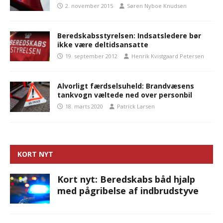
2. november 2015
Søren Nyboe Knudsen
Beredskabsstyrelsen: Indsatsledere bør
ikke være deltidsansatte
19. september 2012
Henrik Kvistgaard Petersen
Alvorligt færdselsuheld: Brandvæsens
tankvogn væltede ned over personbil
18. marts 2020
Patrick Larsen
KORT NYT
Kort nyt: Beredskabs båd hjalp
med pågribelse af indbrudstyve