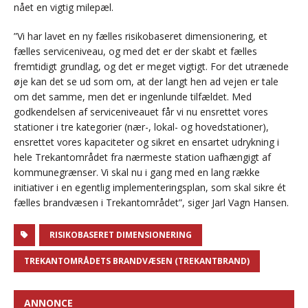
nået en vigtig milepæl.
”Vi har lavet en ny fælles risikobaseret dimensionering, et
fælles serviceniveau, og med det er der skabt et fælles
fremtidigt grundlag, og det er meget vigtigt. For det utrænede
øje kan det se ud som om, at der langt hen ad vejen er tale
om det samme, men det er ingenlunde tilfældet. Med
godkendelsen af serviceniveauet får vi nu ensrettet vores
stationer i tre kategorier (nær-, lokal- og hovedstationer),
ensrettet vores kapaciteter og sikret en ensartet udrykning i
hele Trekantområdet fra nærmeste station uafhængigt af
kommunegrænser. Vi skal nu i gang med en lang række
initiativer i en egentlig implementeringsplan, som skal sikre ét
fælles brandvæsen i Trekantområdet”, siger Jarl Vagn Hansen.
RISIKOBASERET DIMENSIONERING
TREKANTOMRÅDETS BRANDVÆSEN (TREKANTBRAND)
ANNONCE