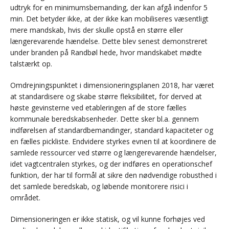
udtryk for en minimumsbemanding, der kan afgå indenfor 5
min. Det betyder ikke, at der ikke kan mobiliseres væsentligt
mere mandskab, hvis der skulle opstå en større eller
længerevarende hændelse. Dette blev senest demonstreret
under branden på Randbøl hede, hvor mandskabet mødte
talstærkt op.
Omdrejningspunktet i dimensioneringsplanen 2018, har været
at standardisere og skabe større fleksibilitet, for derved at
høste gevinsterne ved etableringen af de store fælles
kommunale beredskabsenheder. Dette sker bl.a. gennem
indførelsen af standardbemandinger, standard kapaciteter og
en fælles pickliste. Endvidere styrkes evnen til at koordinere de
samlede ressourcer ved større og længerevarende hændelser,
idet vagtcentralen styrkes, og der indføres en operationschef
funktion, der har til formål at sikre den nødvendige robusthed i
det samlede beredskab, og løbende monitorere risici i
området.
Dimensioneringen er ikke statisk, og vil kunne forhøjes ved