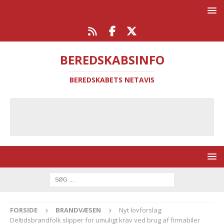
BEREDSKABSINFO
BEREDSKABETS NETAVIS
FORSIDE
BRANDVÆSEN
Nyt lovforslag:
Deltidsbrandfolk slipper for umuligt krav ved brug af firmabiler