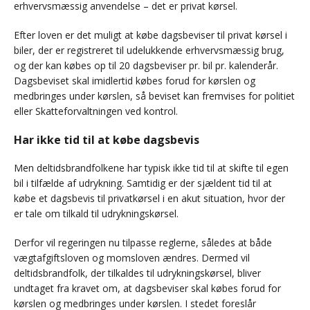
erhvervsmæssig anvendelse – det er privat kørsel.
Efter loven er det muligt at købe dagsbeviser til privat kørsel i
biler, der er registreret til udelukkende erhvervsmæssig brug,
og der kan købes op til 20 dagsbeviser pr. bil pr. kalenderår.
Dagsbeviset skal imidlertid købes forud for kørslen og
medbringes under kørslen, så beviset kan fremvises for politiet
eller Skatteforvaltningen ved kontrol.
Har ikke tid til at købe dagsbevis
Men deltidsbrandfolkene har typisk ikke tid til at skifte til egen
bil i tilfælde af udrykning. Samtidig er der sjældent tid til at
købe et dagsbevis til privatkørsel i en akut situation, hvor der
er tale om tilkald til udrykningskørsel.
Derfor vil regeringen nu tilpasse reglerne, således at både
vægtafgiftsloven og momsloven ændres. Dermed vil
deltidsbrandfolk, der tilkaldes til udrykningskørsel, bliver
undtaget fra kravet om, at dagsbeviser skal købes forud for
kørslen og medbringes under kørslen. I stedet foreslår