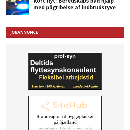
Kort nyt: Beredskabs båd hjalp
med pågribelse af indbrudstyve
JOBANNONCE