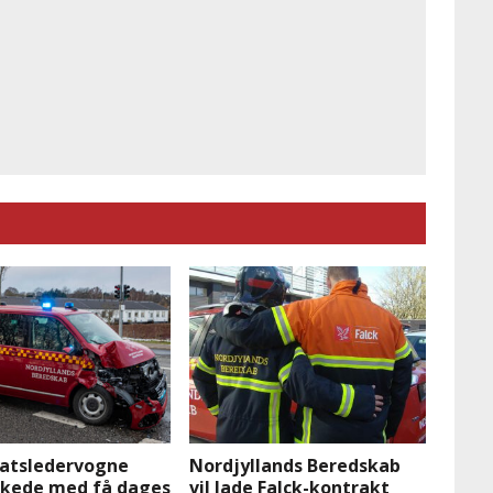
satsledervogne
Nordjyllands Beredskab
kkede med få dages
vil lade Falck-kontrakt