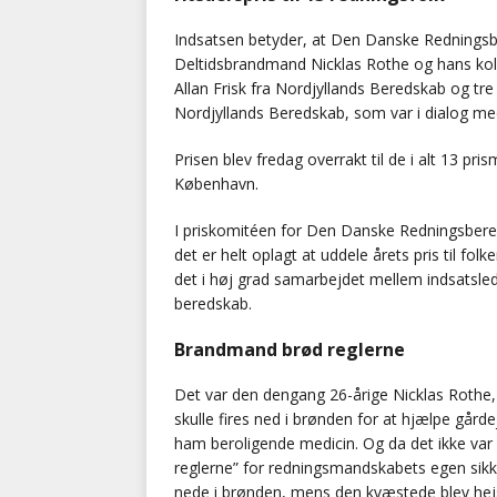
Indsatsen betyder, at Den Danske Redningsbe
Deltidsbrandmand Nicklas Rothe og hans koll
Allan Frisk fra Nordjyllands Beredskab og tr
Nordjyllands Beredskab, som var i dialog m
Prisen blev fredag overrakt til de i alt 13 pr
København.
I priskomitéen for Den Danske Redningsbereds
det er helt oplagt at uddele årets pris til fol
det i høj grad samarbejdet mellem indsatsle
beredskab.
Brandmand brød reglerne
Det var den dengang 26-årige Nicklas Rothe, 
skulle fires ned i brønden for at hjælpe gårde
ham beroligende medicin. Og da det ikke var
reglerne” for redningsmandskabets egen sikk
nede i brønden, mens den kvæstede blev hejs