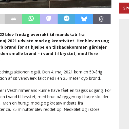
SP
2 blev fredag overrakt til mandskab fra
maj 2021 udviste mod og kreativitet. Her blev en ung
b brønd for at hjælpe en tilskadekommen gårdejer
en smalle brønd – i vand til brystet, med flere
.
redningsaktionen også. Den 4. maj 2021 kom en 59-årig
tion af sit vandværk faldt ned i en 25 meter dyb brønd.
 i Vesthimmerland kunne have fået en tragisk udgang. For
n i vand til brystet, med brud på ryggen og i højre skulder
op. Men en hurtig, modig og kreativ indsats fra
r ca. 75 minutter blev reddet op. Nedkølet og i store