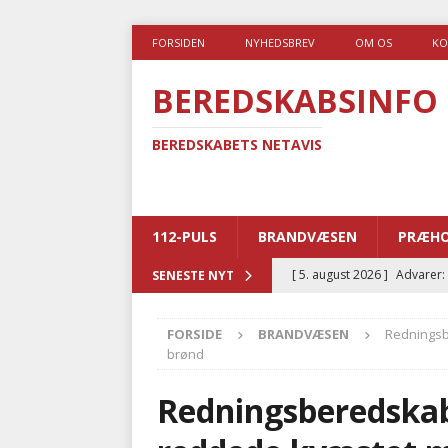
FORSIDEN
NYHEDSBREV
OM OS
KO
BEREDSKABSINFO
BEREDSKABETS NETAVIS
112-PULS
BRANDVÆSEN
PRÆHO
[ 5. august 2026 ]
Advarer:
SENESTE NYT
i det offentlige
PRÆHOSP
FORSIDE
BRANDVÆSEN
Redningsb
[ 5. august 2026 ]
Ny ambul
brønd
[ 4. august 2026 ]
Brandvæs
Redningsberedskab
BRANDVÆSEN
[ 4. august 2026 ]
Ny treåri