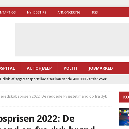
NTAKT OS
NYHEDSTIPS
ANNONCERING
RSS
SPITAL
AUTOHJÆLP
POLITI
JOBMARKED
 Udløb af sygetransporttilladelser kan sende 400.000 kørsler over
ITAL
eredskabsprisen 2022: De reddede kvæstet mand op fra dyb
KO
ance og el-sygetransportvogn til Samsø
PRÆHOSPITAL
enerne brugte lidt længere tid på at komme af sted i 2025
sprisen 2022: De
g politiuddannelse skal ruste betjentene til mere kompleks