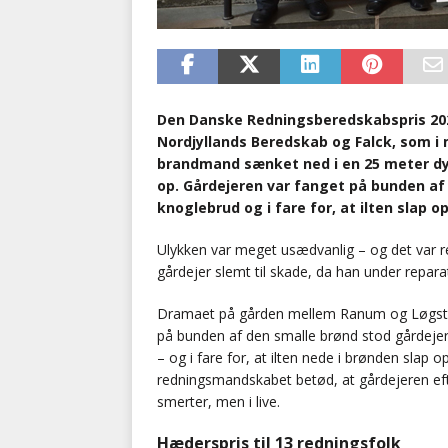
Den Danske Redningsberedskabspris 202
Nordjyllands Beredskab og Falck, som i 
brandmand sænket ned i en 25 meter dy
op. Gårdejeren var fanget på bunden af d
knoglebrud og i fare for, at ilten slap op
Ulykken var meget usædvanlig – og det var 
gårdejer slemt til skade, da han under repara
Dramaet på gården mellem Ranum og Løgstør
på bunden af den smalle brønd stod gårdejere
– og i fare for, at ilten nede i brønden slap 
redningsmandskabet betød, at gårdejeren efte
smerter, men i live.
Hæderspris til 13 redningsfolk