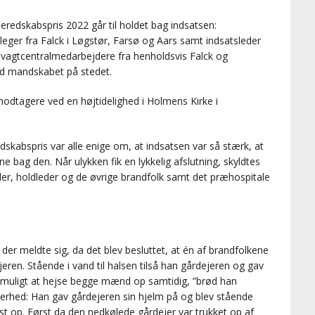
redskabspris 2022 går til holdet bag indsatsen:
eger fra Falck i Løgstør, Farsø og Aars samt indsatsleder
e vagtcentralmedarbejdere fra henholdsvis Falck og
ed mandskabet på stedet.
ismodtagere ved en højtidelighed i Holmens Kirke i
kabspris var alle enige om, at indsatsen var så stærk, at
kene bag den. Når ulykken fik en lykkelig afslutning, skyldtes
der, holdleder og de øvrige brandfolk samt det præhospitale
der meldte sig, da det blev besluttet, at én af brandfolkene
jeren. Stående i vand til halsen tilså han gårdejeren og gav
 muligt at hejse begge mænd op samtidig, ”brød han
erhed: Han gav gårdejeren sin hjelm på og blev stående
t op. Først da den nedkølede gårdejer var trukket op af