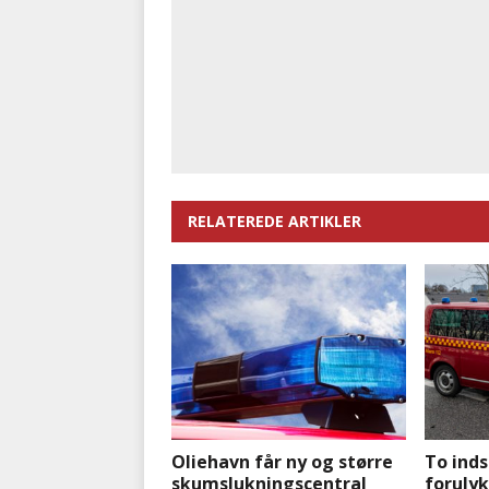
RELATEREDE ARTIKLER
Oliehavn får ny og større
To ind
skumslukningscentral
foruly