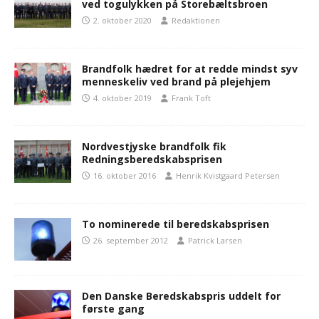
ved togulykken på Storebæltsbroen
2. oktober 2020
Redaktionen
Brandfolk hædret for at redde mindst syv
menneskeliv ved brand på plejehjem
4. oktober 2019
Frank Toft
Nordvestjyske brandfolk fik
Redningsberedskabsprisen
16. oktober 2016
Henrik Kvistgaard Petersen
To nominerede til beredskabsprisen
26. september 2012
Patrick Larsen
Den Danske Beredskabspris uddelt for
første gang