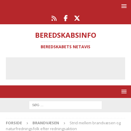
BEREDSKABSINFO
BEREDSKABETS NETAVIS
FORSIDE
BRANDVÆSEN
Strid mellem brandvæsen og
naturfredningsfolk efter redningsaktion