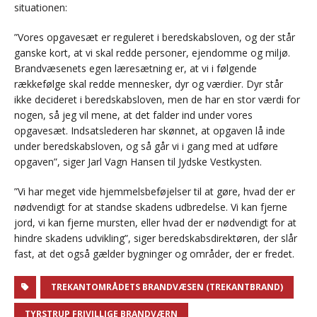
situationen:
”Vores opgavesæt er reguleret i beredskabsloven, og der står
ganske kort, at vi skal redde personer, ejendomme og miljø.
Brandvæsenets egen læresætning er, at vi i følgende
rækkefølge skal redde mennesker, dyr og værdier. Dyr står
ikke decideret i beredskabsloven, men de har en stor værdi for
nogen, så jeg vil mene, at det falder ind under vores
opgavesæt. Indsatslederen har skønnet, at opgaven lå inde
under beredskabsloven, og så går vi i gang med at udføre
opgaven”, siger Jarl Vagn Hansen til Jydske Vestkysten.
”Vi har meget vide hjemmelsbeføjelser til at gøre, hvad der er
nødvendigt for at standse skadens udbredelse. Vi kan fjerne
jord, vi kan fjerne mursten, eller hvad der er nødvendigt for at
hindre skadens udvikling”, siger beredskabsdirektøren, der slår
fast, at det også gælder bygninger og områder, der er fredet.
TREKANTOMRÅDETS BRANDVÆSEN (TREKANTBRAND)
TYRSTRUP FRIVILLIGE BRANDVÆRN