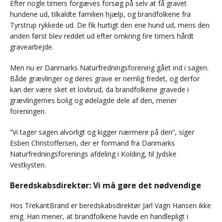
Efter nogle timers forgæves forsøg på selv at få gravet
hundene ud, tilkaldte familien hjælp, og brandfolkene fra
Tyrstrup rykkede ud. De fik hurtigt den ene hund ud, mens den
anden først blev reddet ud efter omkring fire timers hårdt
gravearbejde.
Men nu er Danmarks Naturfredningsforening gået ind i sagen.
Både grævlinger og deres grave er nemlig fredet, og derfor
kan der være sket et lovbrud, da brandfolkene gravede i
grævlingernes bolig og ødelagde dele af den, mener
foreningen.
”Vi tager sagen alvorligt og kigger nærmere på den”, siger
Esben Christoffersen, der er formand fra Danmarks
Naturfredningsforenings afdeling i Kolding, til Jydske
Vestkysten.
Beredskabsdirektør: Vi må gøre det nødvendige
Hos TrekantBrand er beredskabsdirektør Jarl Vagn Hansen ikke
enig. Han mener, at brandfolkene havde en handlepligt i