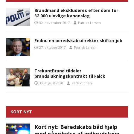
Brandmand ekskluderes efter dom for
32.000 ulovlige kanonslag
30. november 2017
Patrick Larsen
Endnu en beredskabsdirektør skifter job
27. oktober 2017
Patrick Larsen
TrekantBrand tildeler
brandslukningskontrakt til Falck
30. august 2020
Redaktionen
KORT NYT
Kort nyt: Beredskabs båd hjalp
med pågribelse af indbrudstyve