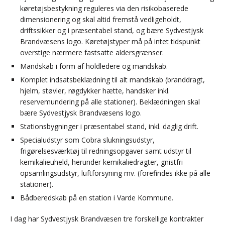
køretøjsbestykning reguleres via den risikobaserede
dimensionering og skal altid fremstå vedligeholdt,
driftssikker og i præsentabel stand, og bære Sydvestjysk
Brandvæsens logo. Køretøjstyper må på intet tidspunkt
overstige nærmere fastsatte aldersgrænser.
Mandskab i form af holdledere og mandskab.
Komplet indsatsbeklædning til alt mandskab (branddragt,
hjelm, støvler, røgdykker hætte, handsker inkl.
reservemundering på alle stationer). Beklædningen skal
bære Sydvestjysk Brandvæsens logo.
Stationsbygninger i præsentabel stand, inkl. daglig drift.
Specialudstyr som Cobra slukningsudstyr,
frigørelsesværktøj til redningsopgaver samt udstyr til
kemikalieuheld, herunder kemikaliedragter, gnistfri
opsamlingsudstyr, luftforsyning mv. (forefindes ikke på alle
stationer).
Bådberedskab på en station i Varde Kommune.
I dag har Sydvestjysk Brandvæsen tre forskellige kontrakter