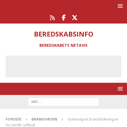
BEREDSKABSINFO
BEREDSKABETS NETAVIS
FORSIDE
BRANDVÆSEN
Sydvestjysk brandslukning er
nu sendt i udbud