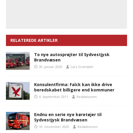
RELATEREDE ARTIKLER
To nye autosprøjter til Sydvestjysk
Brandvæsen
30. januar 2020
Lars Grøndahl
Konsulentfirma: Falck kan ikke drive
beredskabet billigere end kommuner
4. september 2011
Redaktionen
Endnu en serie nye køretøjer til
Sydvestjysk Brandvæsen
10. november 2020
Redaktionen