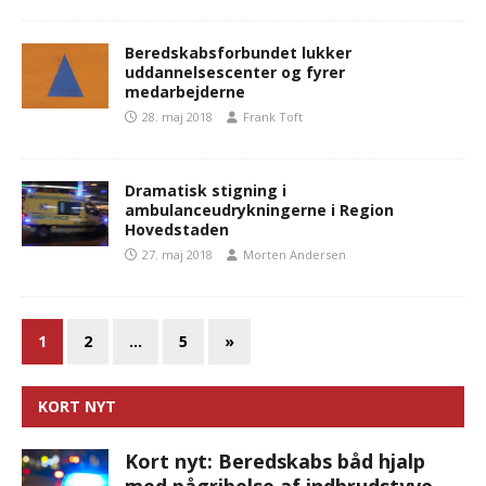
Beredskabsforbundet lukker
uddannelsescenter og fyrer
medarbejderne
28. maj 2018
Frank Toft
Dramatisk stigning i
ambulanceudrykningerne i Region
Hovedstaden
27. maj 2018
Morten Andersen
1
2
…
5
»
KORT NYT
Kort nyt: Beredskabs båd hjalp