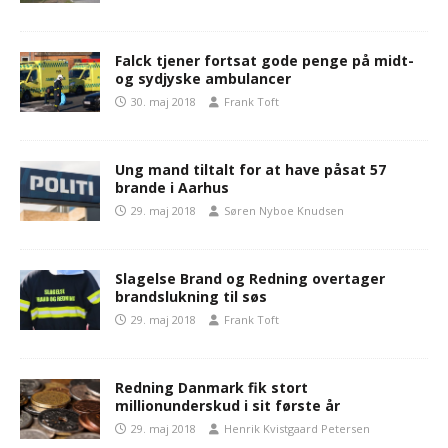
Falck tjener fortsat gode penge på midt-
og sydjyske ambulancer
30. maj 2018
Frank Toft
Ung mand tiltalt for at have påsat 57
brande i Aarhus
29. maj 2018
Søren Nyboe Knudsen
Slagelse Brand og Redning overtager
brandslukning til søs
29. maj 2018
Frank Toft
Redning Danmark fik stort
millionunderskud i sit første år
29. maj 2018
Henrik Kvistgaard Petersen