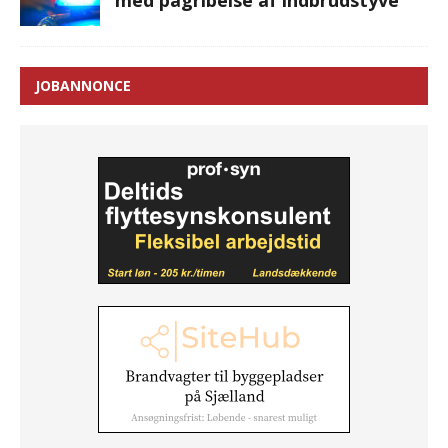
med pågribelse af indbrudstyve
JOBANNONCE