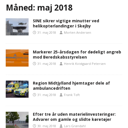
Måned:
maj 2018
SINE sikrer vigtige minutter ved
helikopterlandinger i Skejby
31. maj 2018
Morten Andersen
Markerer 25-årsdagen for dødeligt angreb
mod Beredskabsstyrelsen
31. maj 2018
Henrik Kvistgaard Petersen
Region Midtjylland hjemtager dele af
ambulancedriften
31. maj 2018
Frank Toft
Efter tre år uden materielinvesteringer:
Advarer om gamle og slidte køretøjer
30. maj 2018
Lars Grøndahl