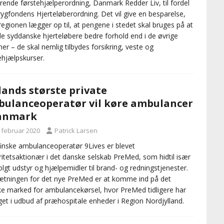
ende førstehjælperordning, Danmark Redder Liv, til fordel
rygfondens Hjerteløberordning. Det vil give en besparelse,
egionen lægger op til, at pengene i stedet skal bruges på at
de syddanske hjerteløbere bedre forhold end i de øvrige
ner – de skal nemlig tilbydes forsikring, veste og
ehjælpskurser.
lands største private
ulanceoperatør vil køre ambulancer
Danmark
. februar 2020
Patrick Larsen
inske ambulanceoperatør 9Lives er blevet
itetsaktionær i det danske selskab PreMed, som hidtil især
olgt udstyr og hjælpemidler til brand- og redningstjenester.
tningen for det nye PreMed er at komme ind på det
e marked for ambulancekørsel, hvor PreMed tidligere har
get i udbud af præhospitale enheder i Region Nordjylland.