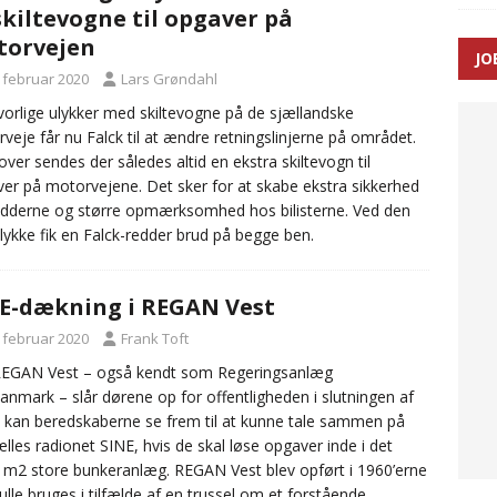
skiltevogne til opgaver på
torvejen
JO
enernes gennemsnitlige responstid steg med 9 sekunder i 2025
. februar 2020
Lars Grøndahl
vorlige ulykker med skiltevogne på de sjællandske
veje får nu Falck til at ændre retningslinjerne på området.
ver sendes der således altid en ekstra skiltevogn til
er på motorvejene. Det sker for at skabe ekstra sikkerhed
edderne og større opmærksomhed hos bilisterne. Ved den
lykke fik en Falck-redder brud på begge ben.
E-dækning i REGAN Vest
. februar 2020
Frank Toft
REGAN Vest – også kendt som Regeringsanlæg
anmark – slår dørene op for offentligheden i slutningen af
 kan beredskaberne se frem til at kunne tale sammen på
ælles radionet SINE, hvis de skal løse opgaver inde i det
 m2 store bunkeranlæg. REGAN Vest blev opført i 1960’erne
ulle bruges i tilfælde af en trussel om et forstående