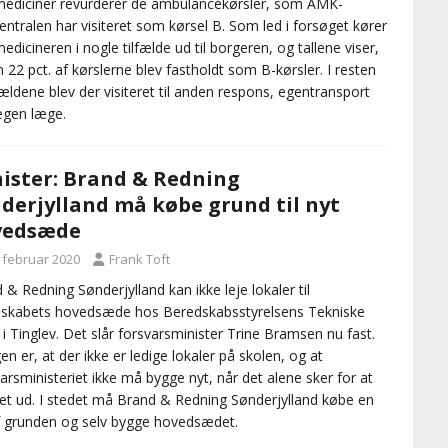
ediciner revurderer de ambulancekørsler, som AMK-
entralen har visiteret som kørsel B. Som led i forsøget kører
edicineren i nogle tilfælde ud til borgeren, og tallene viser,
n 22 pct. af kørslerne blev fastholdt som B-kørsler. I resten
lfældene blev der visiteret til anden respons, egentransport
 egen læge.
ister: Brand & Redning
derjylland må købe grund til nyt
vedsæde
. februar 2020
Frank Toft
 & Redning Sønderjylland kan ikke leje lokaler til
skabets hovedsæde hos Beredskabsstyrelsens Tekniske
 i Tinglev. Det slår forsvarsminister Trine Bramsen nu fast.
en er, at der ikke er ledige lokaler på skolen, og at
arsministeriet ikke må bygge nyt, når det alene sker for at
det ud. I stedet må Brand & Redning Sønderjylland købe en
f grunden og selv bygge hovedsædet.