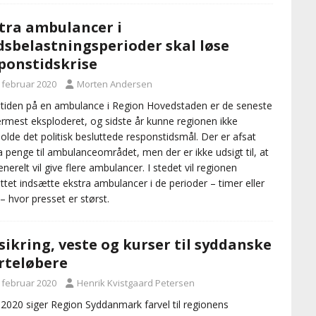
tra ambulancer i
dsbelastningsperioder skal løse
ponstidskrise
. februar 2020
Morten Andersen
tiden på en ambulance i Region Hovedstaden er de seneste
rmest eksploderet, og sidste år kunne regionen ikke
olde det politisk besluttede responstidsmål. Der er afsat
a penge til ambulanceområdet, men der er ikke udsigt til, at
enerelt vil give flere ambulancer. I stedet vil regionen
ttet indsætte ekstra ambulancer i de perioder – timer eller
– hvor presset er størst.
sikring, veste og kurser til syddanske
rteløbere
. februar 2020
Henrik Kvistgaard Petersen
 2020 siger Region Syddanmark farvel til regionens