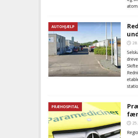
atom
Red
AUTOHJÆLP
und
28
Selsk
dreve
Skift
Redni
etabl
stati
Præ
PRÆHOSPITAL
fær
25
Regio