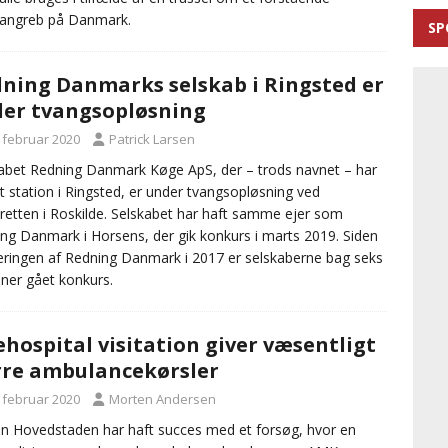
angreb på Danmark.
SP
ning Danmarks selskab i Ringsted er
er tvangsopløsning
. februar 2020
Patrick Larsen
abet Redning Danmark Køge ApS, der – trods navnet – har
t station i Ringsted, er under tvangsopløsning ved
eretten i Roskilde. Selskabet har haft samme ejer som
ng Danmark i Horsens, der gik konkurs i marts 2019. Siden
eringen af Redning Danmark i 2017 er selskaberne bag seks
oner gået konkurs.
hospital visitation giver væsentligt
re ambulancekørsler
. februar 2020
Morten Andersen
n Hovedstaden har haft succes med et forsøg, hvor en