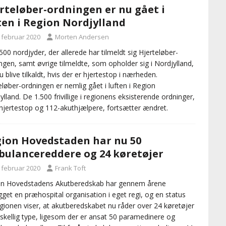
rteløber-ordningen er nu gået i
ten i Region Nordjylland
. februar 2020
Morten Andersen
500 nordjyder, der allerede har tilmeldt sig Hjerteløber-
ngen, samt øvrige tilmeldte, som opholder sig i Nordjylland,
u blive tilkaldt, hvis der er hjertestop i nærheden.
eløber-ordningen er nemlig gået i luften i Region
ylland. De 1.500 frivillige i regionens eksisterende ordninger,
jertestop og 112-akuthjælpere, fortsætter ændret.
ion Hovedstaden har nu 50
ulancereddere og 24 køretøjer
. februar 2020
Frank Toft
on Hovedstadens Akutberedskab har gennem årene
get en præhospital organisation i eget regi, og en status
egionen viser, at akutberedskabet nu råder over 24 køretøjer
rskellig type, ligesom der er ansat 50 paramedinere og