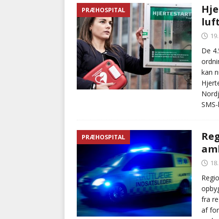
Hje
PRÆHOSPITAL
luf
19
De 4.
ordni
kan n
Hjert
Nordj
SMS-h
Reg
PRÆHOSPITAL
amb
18
Regi
opbyg
fra r
af fo