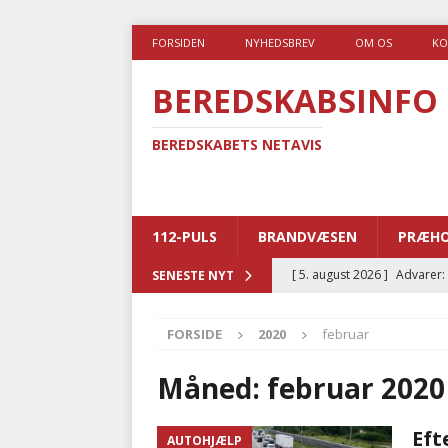
FORSIDEN
NYHEDSBREV
OM OS
KO
BEREDSKABSINFO
BEREDSKABETS NETAVIS
112-PULS
BRANDVÆSEN
PRÆHO
[ 5. august 2026 ]
Advarer:
SENESTE NYT
i det offentlige
PRÆHOSP
FORSIDE
2020
februar
[ 5. august 2026 ]
Ny ambul
[ 4. august 2026 ]
Brandvæs
Måned:
februar 2020
BRANDVÆSEN
Eft
AUTOHJÆLP
[ 4. august 2026 ]
Ny treåri