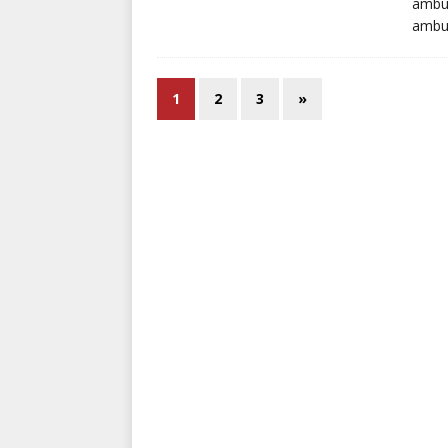
ambul
ambu
1
2
3
»