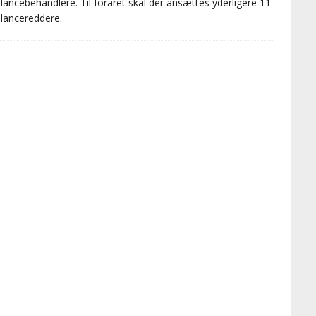
ancebehandlere. Til foråret skal der ansættes yderligere 11
lancereddere.