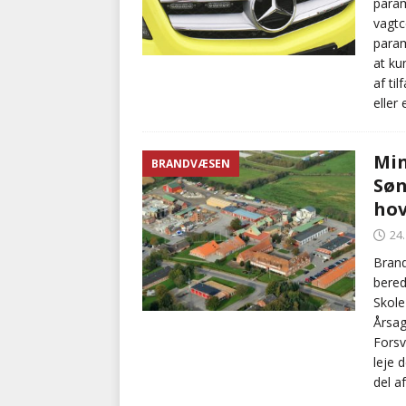
param
vagtc
param
at ku
af ti
eller
Min
BRANDVÆSEN
Søn
ho
24
Brand
bered
Skole
Årsag
Forsv
leje 
del a