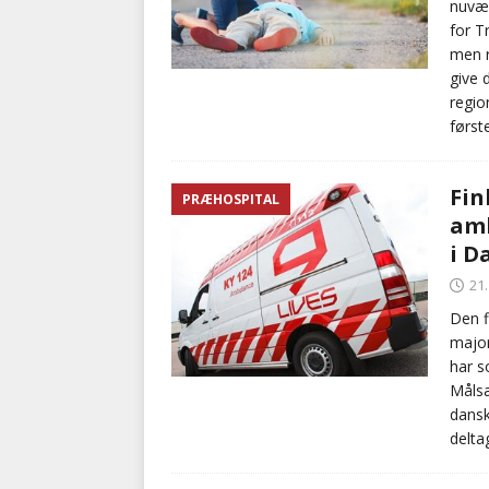
nuvær
for T
men r
give 
regio
først
Fin
PRÆHOSPITAL
amb
i 
21
Den f
major
har s
Målsæ
dansk
delta