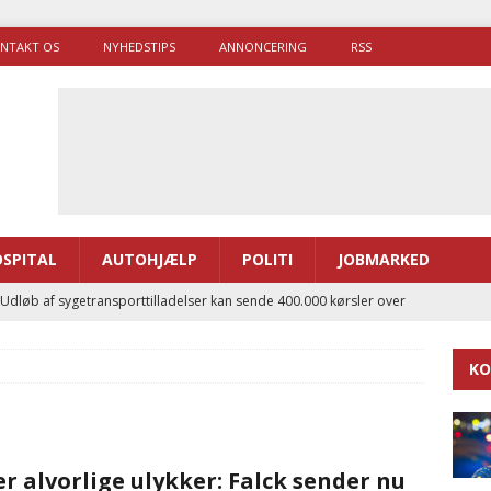
NTAKT OS
NYHEDSTIPS
ANNONCERING
RSS
SPITAL
AUTOHJÆLP
POLITI
JOBMARKED
 Udløb af sygetransporttilladelser kan sende 400.000 kørsler over
ITAL
KO
ance og el-sygetransportvogn til Samsø
PRÆHOSPITAL
enerne brugte lidt længere tid på at komme af sted i 2025
er alvorlige ulykker: Falck sender nu
g politiuddannelse skal ruste betjentene til mere kompleks