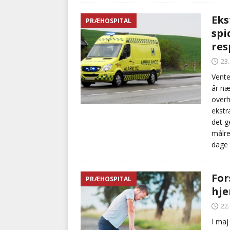
Eks
PRÆHOSPITAL
spi
res
23
Vente
år næ
overh
ekstr
det g
målre
dage 
For
PRÆHOSPITAL
hje
22
I maj