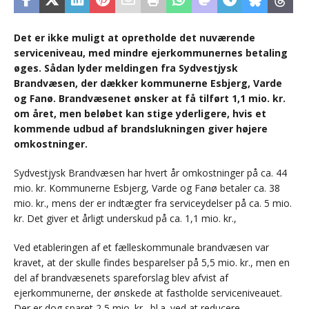
Det er ikke muligt at opretholde det nuværende
serviceniveau, med mindre ejerkommunernes betaling
øges. Sådan lyder meldingen fra Sydvestjysk
Brandvæsen, der dækker kommunerne Esbjerg, Varde
og Fanø. Brandvæsenet ønsker at få tilført 1,1 mio. kr.
om året, men beløbet kan stige yderligere, hvis et
kommende udbud af brandslukningen giver højere
omkostninger.
Sydvestjysk Brandvæsen har hvert år omkostninger på ca. 44
mio. kr. Kommunerne Esbjerg, Varde og Fanø betaler ca. 38
mio. kr., mens der er indtægter fra serviceydelser på ca. 5 mio.
kr. Det giver et årligt underskud på ca. 1,1 mio. kr.,
Ved etableringen af et fælleskommunale brandvæsen var
kravet, at der skulle findes besparelser på 5,5 mio. kr., men en
del af brandvæsenets spareforslag blev afvist af
ejerkommunerne, der ønskede at fastholde serviceniveauet.
Der er dog sparet 2,5 mio. kr., bl.a. ved at reducere