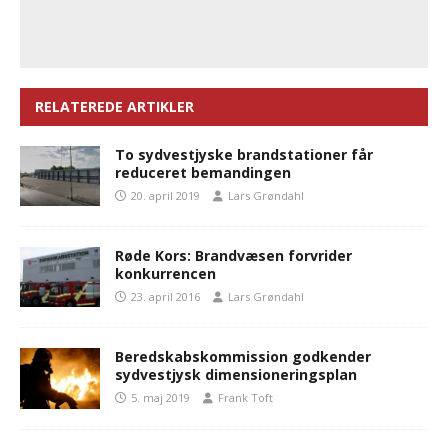
RELATEREDE ARTIKLER
To sydvestjyske brandstationer får
reduceret bemandingen
20. april 2019
Lars Grøndahl
Røde Kors: Brandvæsen forvrider
konkurrencen
23. april 2016
Lars Grøndahl
Beredskabskommission godkender
sydvestjysk dimensioneringsplan
5. maj 2019
Frank Toft