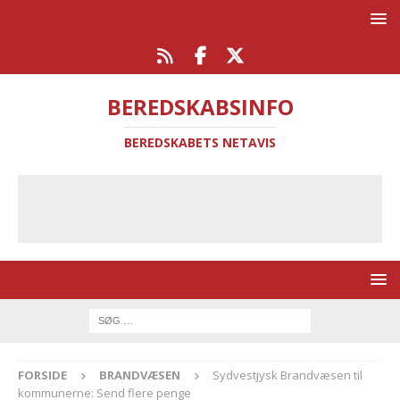
BEREDSKABSINFO
BEREDSKABETS NETAVIS
FORSIDE
BRANDVÆSEN
Sydvestjysk Brandvæsen til
kommunerne: Send flere penge