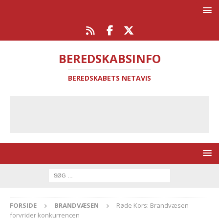
BEREDSKABSINFO
BEREDSKABETS NETAVIS
FORSIDE
BRANDVÆSEN
Røde Kors: Brandvæsen
forvrider konkurrencen