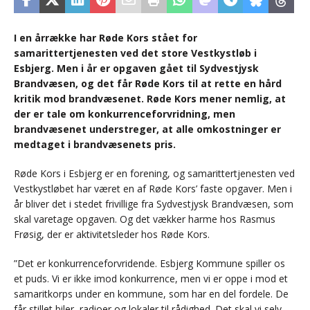
I en årrække har Røde Kors stået for
samarittertjenesten ved det store Vestkystløb i
Esbjerg. Men i år er opgaven gået til Sydvestjysk
Brandvæsen, og det får Røde Kors til at rette en hård
kritik mod brandvæsenet. Røde Kors mener nemlig, at
der er tale om konkurrenceforvridning, men
brandvæsenet understreger, at alle omkostninger er
medtaget i brandvæsenets pris.
Røde Kors i Esbjerg er en forening, og samarittertjenesten ved
Vestkystløbet har været en af Røde Kors’ faste opgaver. Men i
år bliver det i stedet frivillige fra Sydvestjysk Brandvæsen, som
skal varetage opgaven. Og det vækker harme hos Rasmus
Frøsig, der er aktivitetsleder hos Røde Kors.
”Det er konkurrenceforvridende. Esbjerg Kommune spiller os
et puds. Vi er ikke imod konkurrence, men vi er oppe i mod et
samaritkorps under en kommune, som har en del fordele. De
får stillet biler, radioer og lokaler til rådighed. Det skal vi selv