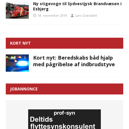
Ny stigevogn til Sydvestjysk Brandvæsen i
Esbjerg
18. november 2019
Lars Grøndahl
KORT NYT
Kort nyt: Beredskabs båd hjalp
med pågribelse af indbrudstyve
JOBANNONCE