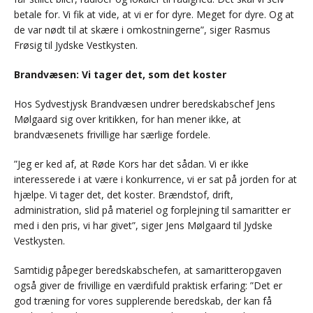
betale for. Vi fik at vide, at vi er for dyre. Meget for dyre. Og at
de var nødt til at skære i omkostningerne”, siger Rasmus
Frøsig til Jydske Vestkysten.
Brandvæsen: Vi tager det, som det koster
Hos Sydvestjysk Brandvæsen undrer beredskabschef Jens
Mølgaard sig over kritikken, for han mener ikke, at
brandvæsenets frivillige har særlige fordele.
”Jeg er ked af, at Røde Kors har det sådan. Vi er ikke
interesserede i at være i konkurrence, vi er sat på jorden for at
hjælpe. Vi tager det, det koster. Brændstof, drift,
administration, slid på materiel og forplejning til samaritter er
med i den pris, vi har givet”, siger Jens Mølgaard til Jydske
Vestkysten.
Samtidig påpeger beredskabschefen, at samaritteropgaven
også giver de frivillige en værdifuld praktisk erfaring: ”Det er
god træning for vores supplerende beredskab, der kan få