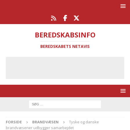
BEREDSKABSINFO
BEREDSKABETS NETAVIS
FORSIDE
BRANDVÆSEN
Tyske og danske
brandvæsener udbygger samarbejdet