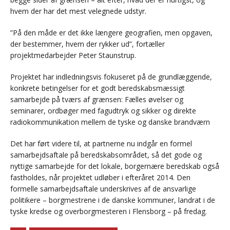
hvem der har det mest velegnede udstyr.
”På den måde er det ikke længere geografien, men opgaven,
der bestemmer, hvem der rykker ud”, fortæller
projektmedarbejder Peter Staunstrup.
Projektet har indledningsvis fokuseret på de grundlæggende,
konkrete betingelser for et godt beredskabsmæssigt
samarbejde på tværs af grænsen: Fælles øvelser og
seminarer, ordbøger med fagudtryk og sikker og direkte
radiokommunikation mellem de tyske og danske brandværn
Det har ført videre til, at partnerne nu indgår en formel
samarbejdsaftale på beredskabsområdet, så det gode og
nyttige samarbejde for det lokale, borgernære beredskab også
fastholdes, når projektet udløber i efteråret 2014. Den
formelle samarbejdsaftale underskrives af de ansvarlige
politikere – borgmestrene i de danske kommuner, landrat i de
tyske kredse og overborgmesteren i Flensborg – på fredag.