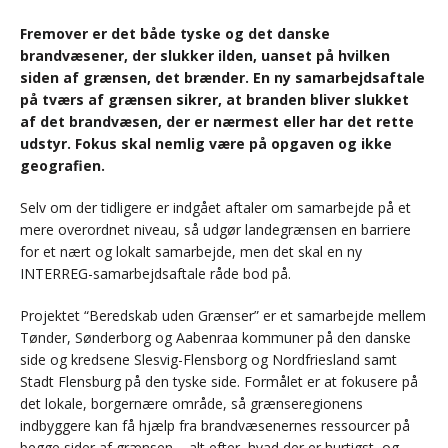
Fremover er det både tyske og det danske
brandvæsener, der slukker ilden, uanset på hvilken
siden af grænsen, det brænder. En ny samarbejdsaftale
på tværs af grænsen sikrer, at branden bliver slukket
af det brandvæsen, der er nærmest eller har det rette
udstyr. Fokus skal nemlig være på opgaven og ikke
geografien.
Selv om der tidligere er indgået aftaler om samarbejde på et
mere overordnet niveau, så udgør landegrænsen en barriere
for et nært og lokalt samarbejde, men det skal en ny
INTERREG-samarbejdsaftale råde bod på.
Projektet “Beredskab uden Grænser” er et samarbejde mellem
Tønder, Sønderborg og Aabenraa kommuner på den danske
side og kredsene Slesvig-Flensborg og Nordfriesland samt
Stadt Flensburg på den tyske side. Formålet er at fokusere på
det lokale, borgernære område, så grænseregionens
indbyggere kan få hjælp fra brandvæsenernes ressourcer på
begge sider af grænsen – alt efter, hvad der er hurtigst, og