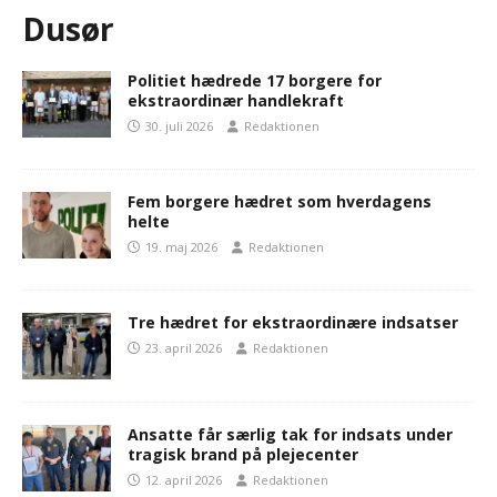
Dusør
Politiet hædrede 17 borgere for
ekstraordinær handlekraft
30. juli 2026
Redaktionen
Fem borgere hædret som hverdagens
helte
19. maj 2026
Redaktionen
Tre hædret for ekstraordinære indsatser
23. april 2026
Redaktionen
Ansatte får særlig tak for indsats under
tragisk brand på plejecenter
12. april 2026
Redaktionen