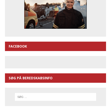
FACEBOOK
SØG PÅ BEREDSKABSINFO