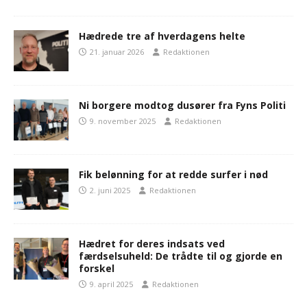
Hædrede tre af hverdagens helte
21. januar 2026
Redaktionen
Ni borgere modtog dusører fra Fyns Politi
9. november 2025
Redaktionen
Fik belønning for at redde surfer i nød
2. juni 2025
Redaktionen
Hædret for deres indsats ved
færdselsuheld: De trådte til og gjorde en
forskel
9. april 2025
Redaktionen