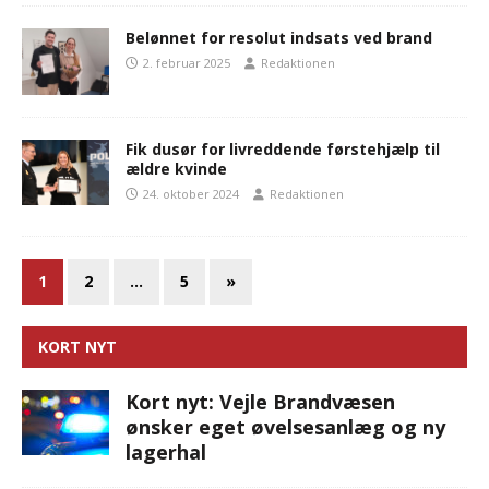
Belønnet for resolut indsats ved brand
2. februar 2025
Redaktionen
Fik dusør for livreddende førstehjælp til
ældre kvinde
24. oktober 2024
Redaktionen
1
2
…
5
»
KORT NYT
Kort nyt: Vejle Brandvæsen
ønsker eget øvelsesanlæg og ny
lagerhal