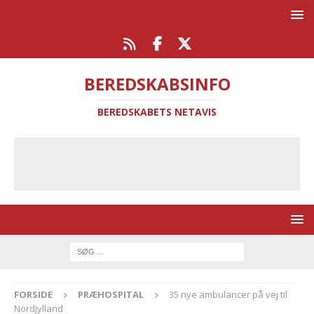
BEREDSKABSINFO
BEREDSKABETS NETAVIS
FORSIDE
PRÆHOSPITAL
35 nye ambulancer på vej til
Nordjylland