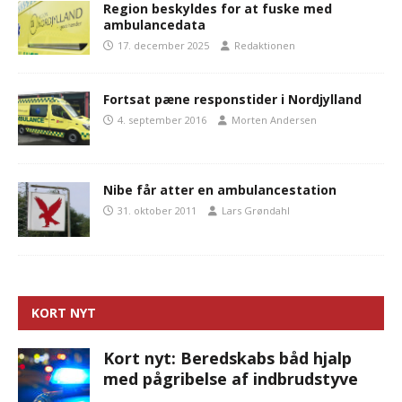
Region beskyldes for at fuske med
ambulancedata
17. december 2025
Redaktionen
Fortsat pæne responstider i Nordjylland
4. september 2016
Morten Andersen
Nibe får atter en ambulancestation
31. oktober 2011
Lars Grøndahl
KORT NYT
Kort nyt: Beredskabs båd hjalp
med pågribelse af indbrudstyve