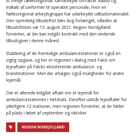
Et tredje fællesregionalt samarbejde omfatter udbud og
indkøb af uniformer til operativt personale, hvor en
fællesregional arbejdsgruppe har udarbejdet udbudsmaterialet.
Den oprindelig tilbudsfrist blev dog forlænget, således at
tilbudsfristen var 13. august 2021. Region Nordjylland
forventer, at der kan indgås kontrakt med den vindende
tilbudsgiver i denne måned.
Etablering af de fremtidige ambulancestationer er også en
vigtig opgave, og her er regionen i dialog med Falck om
lejeaftaler på Falcks eksisterende ambulance- og
brandstationer. Men der afsøges også muligheder for andre
lejemål.
Der er allerede indgået aftale om et lejemål for
ambulancestationen i Hirtshals. Derefter udstår lejeaftaler for
yderligere 12 stationer, men regionen forventer, at de falder
på plads i løbet af september og oktober.
REGION NORDJYLLAND