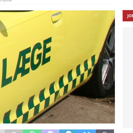
ance og el-sygetransportvogn til Samsø
PRÆHOSPITAL
JO
n: Tilbud på patienttransport kunne ikke ændres efter
TAL