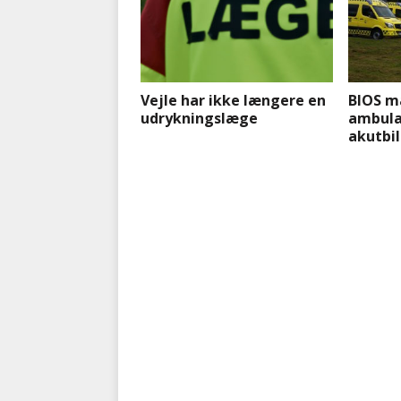
Vejle har ikke længere en
BIOS m
udrykningslæge
ambula
akutbil