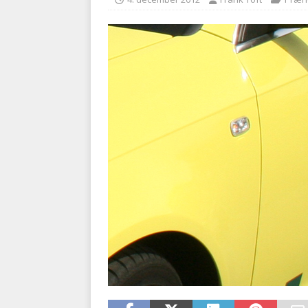
[ 5. august 2026 ]
Ny ambul
[ 8. august 2026 ]
Klagenæv
tilbudsfristen
PRÆHOSPI