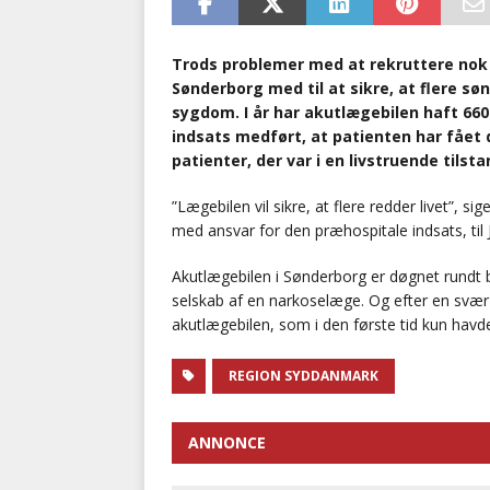
Trods problemer med at rekruttere nok
Sønderborg med til at sikre, at flere søn
sygdom. I år har akutlægebilen haft 660
indsats medført, at patienten har fået d
patienter, der var i en livstruende tilsta
”Lægebilen vil sikre, at flere redder livet”,
med ansvar for den præhospitale indsats, til 
Akutlægebilen i Sønderborg er døgnet rundt
selskab af en narkoselæge. Og efter en svær 
akutlægebilen, som i den første tid kun havd
REGION SYDDANMARK
ANNONCE