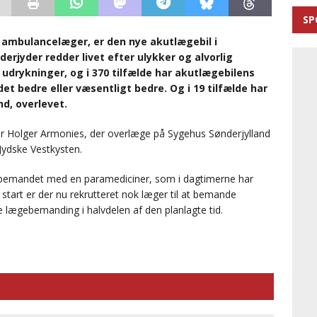
SP
 ambulancelæger, er den nye akutlægebil i
derjyder redder livet efter ulykker og alvorlig
 udrykninger, og i 370 tilfælde har akutlægebilens
et bedre eller væsentligt bedre. Og i 19 tilfælde har
nd, overlevet.
 siger Holger Armonies, der overlæge på Sygehus Sønderjylland
Jydske Vestkysten.
 bemandet med en paramediciner, som i dagtimerne har
start er der nu rekrutteret nok læger til at bemande
e lægebemanding i halvdelen af den planlagte tid.