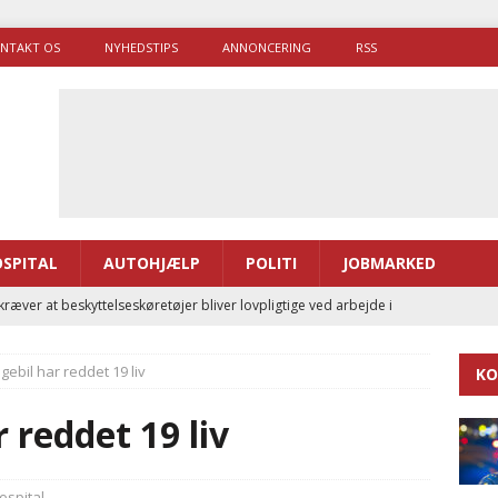
NTAKT OS
NYHEDSTIPS
ANNONCERING
RSS
SPITAL
AUTOHJÆLP
POLITI
JOBMARKED
ræver at beskyttelseskøretøjer bliver lovpligtige ved arbejde i
ebil har reddet 19 liv
KO
enernes gennemsnitlige responstid steg med 9 sekunder i 2025
 reddet 19 liv
 Udløb af sygetransporttilladelser kan sende 400.000 kørsler over
ITAL
spital