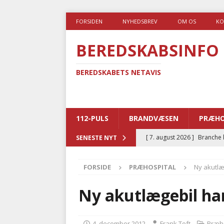
FORSIDEN
NYHEDSBREV
OM OS
KO
BEREDSKABSINFO
BEREDSKABETS NETAVIS
112-PULS
BRANDVÆSEN
PRÆHO
[ 7. august 2026 ]
Branche k
SENESTE NYT
nødsporet
AUTOHJÆLP
FORSIDE
PRÆHOSPITAL
Ny akutlæg
[ 6. august 2026 ]
Brandvæs
BRANDVÆSEN
Ny akutlægebil har
[ 5. august 2026 ]
Advarer:
i det offentlige
PRÆHOSP
4. december 2012
Frank Toft
Præho