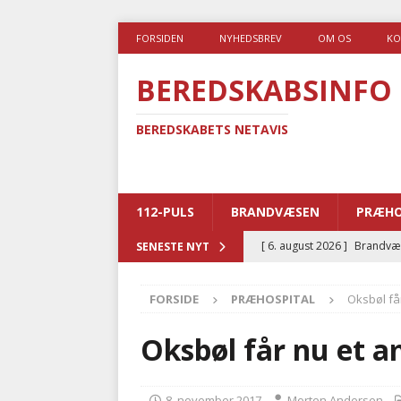
FORSIDEN
NYHEDSBREV
OM OS
KO
BEREDSKABSINFO
BEREDSKABETS NETAVIS
112-PULS
BRANDVÆSEN
PRÆHO
[ 6. august 2026 ]
Brandvæs
SENESTE NYT
BRANDVÆSEN
FORSIDE
PRÆHOSPITAL
Oksbøl f
[ 5. august 2026 ]
Advarer:
i det offentlige
PRÆHOSP
Oksbøl får nu et 
[ 5. august 2026 ]
Ny ambul
[ 4. august 2026 ]
Brandvæs
8. november 2017
Morten Andersen