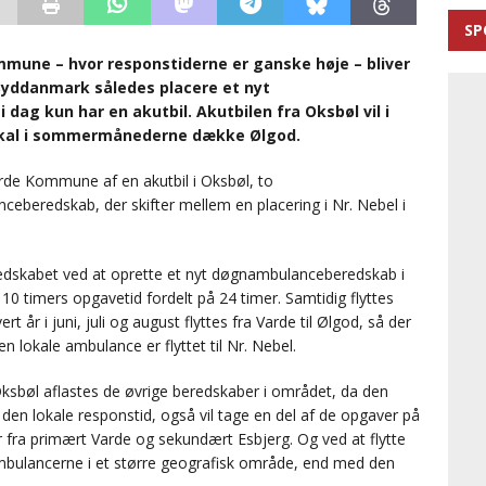
SP
mune – hvor responstiderne er ganske høje – bliver
n Syddanmark således placere et nyt
dag kun har en akutbil. Akutbilen fra Oksbøl vil i
n skal i sommermånederne dække Ølgod.
arde Kommune af en akutbil i Oksbøl, to
eberedskab, der skifter mellem en placering i Nr. Nebel i
edskabet ved at oprette et nyt døgnambulanceberedskab i
10 timers opgavetid fordelt på 24 timer. Samtidig flyttes
rt år i juni, juli og august flyttes fra Varde til Ølgod, så der
n lokale ambulance er flyttet til Nr. Nebel.
Oksbøl aflastes de øvrige beredskaber i området, da den
en lokale responstid, også vil tage en del af de opgaver på
 fra primært Varde og sekundært Esbjerg. Og ved at flytte
 ambulancerne i et større geografisk område, end med den