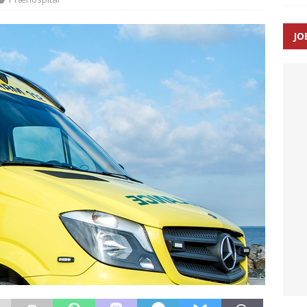
JO
ræver at beskyttelseskøretøjer bliver lovpligtige ved arbejde i