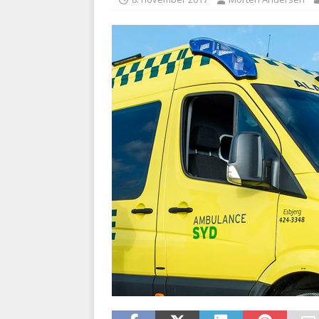
BRANDVÆSEN
[ 7. august 2026 ]
Branche k
nødsporet
AUTOHJÆLP