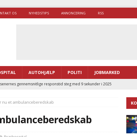
NTAKT OS
NYHEDSTIPS
ANNONCERING
RSS
SPITAL
AUTOHJÆLP
POLITI
JOBMARKED
enernes gennemsnitlige responstid steg med 9 sekunder i 2025
år nu et ambulanceberedskab
KO
 Udløb af sygetransporttilladelser kan sende 400.000 kørsler over
ITAL
ambulanceberedskab
ance og el-sygetransportvogn til Samsø
PRÆHOSPITAL
enerne brugte lidt længere tid på at komme af sted i 2025
Præhospital