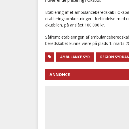
nuværende placering i Oksbøl.
Etablering af et ambulanceberedskab i Oksbøl v
etableringsomkostninger i forbindelse med 
akutbilen, på anslået 100.000 kr.
Såfremt etableringen af ambulanceberedska
beredskabet kunne være på plads 1. marts 2
AMBULANCE SYD
REGION SYDDA
ANNONCE