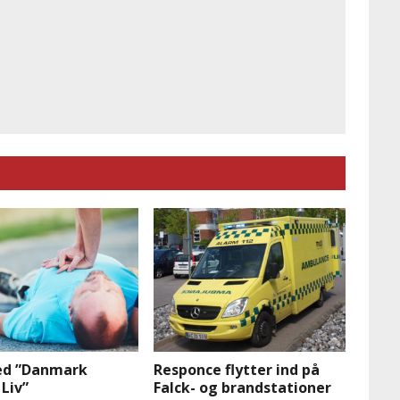
ed ”Danmark
Responce flytter ind på
Liv”
Falck- og brandstationer