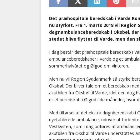
Det præhospitale beredskab i Varde Kom
nu styrket. Fra 1. marts 2018 vil Regio
døgnambulanceberedskab i Oksbøl, der i 
stedet blive flyttet til Varde, men de
I dag består det præhospitale beredskab i V
ambulanceberedskaber i Varde og et ambulanc
sommerhalvåret og Ølgod om vinteren.
Men nu vil Region Syddanmark så styrke ber
Oksbøl. Der bliver tale om et beredskab med 
akutbilen fra Oksbøl til Varde, idet den dog hve
er et beredskab i Ølgod i de måneder, hvor de
Med tilførsel af det ekstra døgnberedskab i 
nyetablerede ambulance, udover at forbedre d
Vestkysten, som i dag udføres af ambulancer
akutbilen fra Oksbøl til Varde understøttes