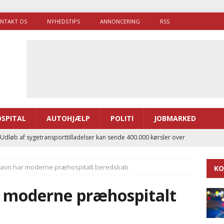
NTAKT OS
NYHEDSTIPS
ANNONCERING
RSS
SPITAL
AUTOHJÆLP
POLITI
JOBMARKED
 Udløb af sygetransporttilladelser kan sende 400.000 kørsler over
ITAL
havn har moderne præhospitalt beredskab
KO
ance og el-sygetransportvogn til Samsø
PRÆHOSPITAL
enerne brugte lidt længere tid på at komme af sted i 2025
 moderne præhospitalt
g politiuddannelse skal ruste betjentene til mere kompleks