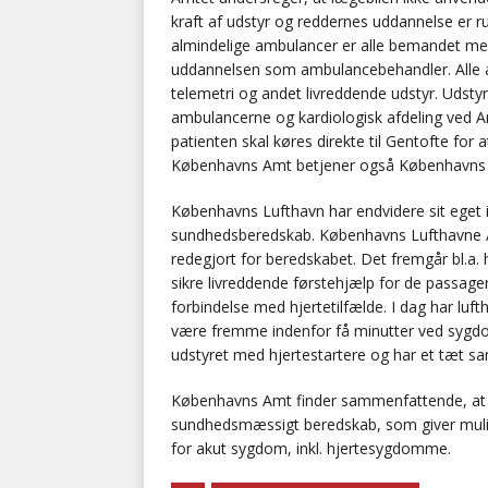
kraft af udstyr og reddernes uddannelse er ru
almindelige ambulancer er alle bemandet m
uddannelsen som ambulancebehandler. Alle a
telemetri og andet livreddende udstyr. Udstyr
ambulancerne og kardiologisk afdeling ved 
patienten skal køres direkte til Gentofte for
Københavns Amt betjener også Københavns Luf
Københavns Lufthavn har endvidere sit eget 
sundhedsberedskab. Københavns Lufthavne A/S
redegjort for beredskabet. Det fremgår bl.a. 
sikre livreddende førstehjælp for de passager
forbindelse med hjertetilfælde. I dag har luf
være fremme indenfor få minutter ved sygdom
udstyret med hjertestartere og har et tæt s
Københavns Amt finder sammenfattende, at d
sundhedsmæssigt beredskab, som giver muligh
for akut sygdom, inkl. hjertesygdomme.