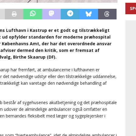
SP
s Lufthavn i Kastrup er et godt og tilstrækkeligt
 ud opfylder standarden for moderne præhospital
er Københavns Amt, der har det overordnede ansvar
afviser dermed den kritik, som er fremsat af
alg, Birthe Skaarup (DF).
kaarup har fremført, at ambulancerne i lufthavnen er
det nødvendige udstyr eller den tilstrækkelige uddannelse,
ilstrækkeligt kan varetage den nødvendige behandling af
ab består af sygehusenes akutbetjening og det præhospitale
m udover de almindelige ambulancer også omfatter en
ilen bemandes fleksibelt med læger og sygeplejersker i
es som “hjerteambulance”, idet de almindelige ambulancer i