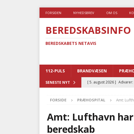
FORSIDEN
NYHEDSBREV
OM OS
KO
BEREDSKABSINFO
BEREDSKABETS NETAVIS
112-PULS
BRANDVÆSEN
PRÆHO
[ 5. august 2026 ]
Advarer:
SENESTE NYT
i det offentlige
PRÆHOSP
FORSIDE
PRÆHOSPITAL
Amt: Luft
[ 5. august 2026 ]
Ny ambul
[ 4. august 2026 ]
Brandvæs
Amt: Lufthavn har
BRANDVÆSEN
beredskab
[ 4. august 2026 ]
Ny treåri