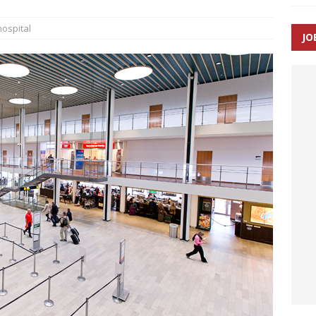
ospital
JO
enernes gennemsnitlige responstid steg med 9 sekunder i 2025