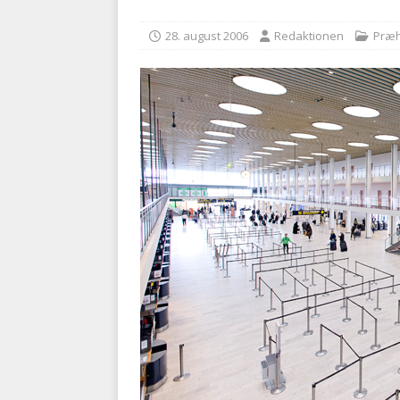
kriminalitet
POLITI
28. august 2006
Redaktionen
Præh
[ 6. august 2026 ]
Brandvæs
BRANDVÆSEN