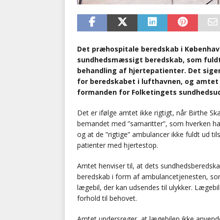
Det præhospitale beredskab i København
sundhedsmæssigt beredskab, som fuldt
behandling af hjertepatienter. Det sig
for beredskabet i lufthavnen, og amtet 
formanden for Folketingets sundhedsudv
Det er ifølge amtet ikke rigtigt, når Birthe S
bemandet med ”samaritter”, som hverken har 
og at de ”rigtige” ambulancer ikke fuldt ud t
patienter med hjertestop.
Amtet henviser til, at dets sundhedsberedsk
beredskab i form af ambulancetjenesten, so
lægebil, der kan udsendes til ulykker. Lægeb
forhold til behovet.
Amtet undersreger, at lægebilen ikke anvend