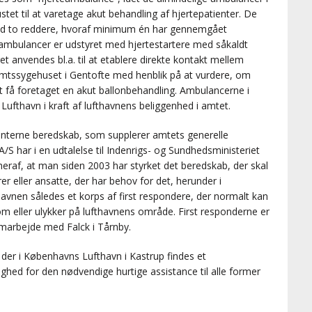
stet til at varetage akut behandling af hjertepatienter. De
ed to reddere, hvoraf minimum én har gennemgået
mbulancer er udstyret med hjertestartere med såkaldt
et anvendes bl.a. til at etablere direkte kontakt mellem
Amtssygehuset i Gentofte med henblik på at vurdere, om
 at få foretaget en akut ballonbehandling. Ambulancerne i
thavn i kraft af lufthavnens beliggenhed i amtet.
interne beredskab, som supplerer amtets generelle
 har i en udtalelse til Indenrigs- og Sundhedsministeriet
heraf, at man siden 2003 har styrket det beredskab, der skal
er eller ansatte, der har behov for det, herunder i
thavnen således et korps af first respondere, der normalt kan
 eller ulykker på lufthavnens område. First responderne er
amarbejde med Falck i Tårnby.
er i Københavns Lufthavn i Kastrup findes et
ed for den nødvendige hurtige assistance til alle former