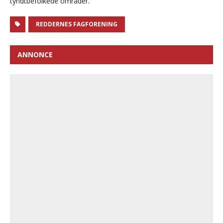
tyndtbefolkede områder.
REDDERNES FAGFORENING
ANNONCE