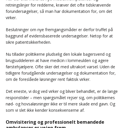
retningslinjer for redderne, kræver det ofte tidskrævende
forundersøgelser, så man har dokumentation for, om det
virker.
Beslutninger om nye fremgangsmåder er derfor truffet på
baggrund af evidensbaserede undersøgelser. Netop for at
sikre patientsikkerheden.
Nu tillader politikerne pludselig den lokale bagersvend og
brugsuddeleren at have medicin i lommeulden og agere
førstehjælpere. Ofte sker det med ultrakort varsel. Uden de
tidligere forudgående undersøgelser og dokumentation for,
om de foreslåede løsninger rent faktisk virker.
Det eneste, vi dog ved virker og bliver behandlet, er de lange
responstider – men spørgsmålet rejser sig, om politikernes
nød- og hovsaløsninger ikke er til mere skade end gavn. Og
som vi slet ikke kender konsekvenserne af.
Omvisitering og professionelt bemandede
ambulancer er vejen frem