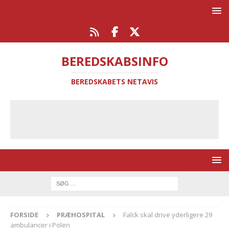
BEREDSKABSINFO
BEREDSKABETS NETAVIS
FORSIDE
PRÆHOSPITAL
Falck skal drive yderligere 29
ambulancer i Polen