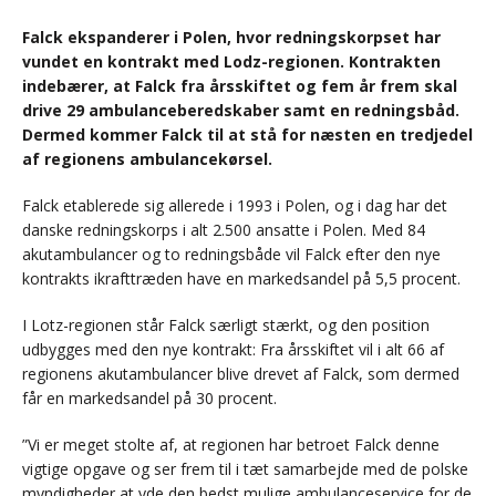
Falck ekspanderer i Polen, hvor redningskorpset har
vundet en kontrakt med Lodz-regionen. Kontrakten
indebærer, at Falck fra årsskiftet og fem år frem skal
drive 29 ambulanceberedskaber samt en redningsbåd.
Dermed kommer Falck til at stå for næsten en tredjedel
af regionens ambulancekørsel.
Falck etablerede sig allerede i 1993 i Polen, og i dag har det
danske redningskorps i alt 2.500 ansatte i Polen. Med 84
akutambulancer og to redningsbåde vil Falck efter den nye
kontrakts ikrafttræden have en markedsandel på 5,5 procent.
I Lotz-regionen står Falck særligt stærkt, og den position
udbygges med den nye kontrakt: Fra årsskiftet vil i alt 66 af
regionens akutambulancer blive drevet af Falck, som dermed
får en markedsandel på 30 procent.
”Vi er meget stolte af, at regionen har betroet Falck denne
vigtige opgave og ser frem til i tæt samarbejde med de polske
myndigheder at yde den bedst mulige ambulanceservice for de