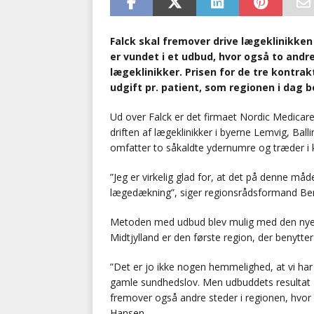
Falck skal fremover drive lægeklinikken 
er vundet i et udbud, hvor også to andr
lægeklinikker. Prisen for de tre kontra
udgift pr. patient, som regionen i dag 
Ud over Falck er det firmaet Nordic Medica
driften af lægeklinikker i byerne Lemvig, Ball
omfatter to såkaldte ydernumre og træder i k
”Jeg er virkelig glad for, at det på denne måd
lægedækning”, siger regionsrådsformand Ben
Metoden med udbud blev mulig med den nye s
Midtjylland er den første region, der benytte
”Det er jo ikke nogen hemmelighed, at vi har 
gamle sundhedslov. Men udbuddets resultat gø
fremover også andre steder i regionen, hvor 
Hansen.