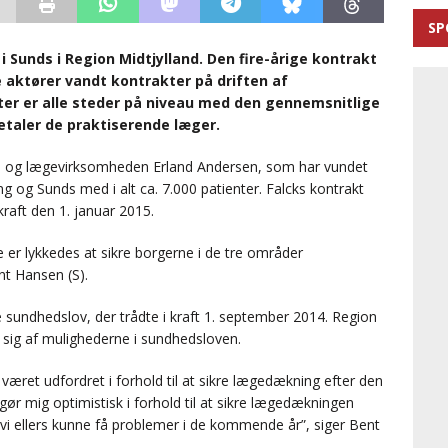
SP
i Sunds i Region Midtjylland. Den fire-årige kontrakt
e aktører vandt kontrakter på driften af
kter er alle steder på niveau med den gennemsnitlige
betaler de praktiserende læger.
re og lægevirksomheden Erland Andersen, som har vundet
ing og Sunds med i alt ca. 7.000 patienter. Falcks kontrakt
raft den 1. januar 2015.
e er lykkedes at sikre borgerne i de tre områder
t Hansen (S).
undhedslov, der trådte i kraft 1. september 2014. Region
r sig af mulighederne i sundhedsloven.
været udfordret i forhold til at sikre lægedækning efter den
r mig optimistisk i forhold til at sikre lægedækningen
vi ellers kunne få problemer i de kommende år”, siger Bent