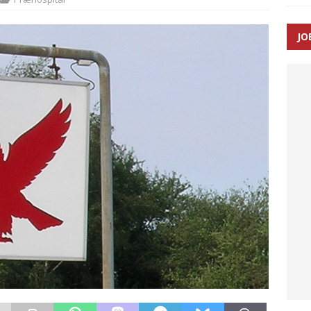
JO
enernes gennemsnitlige responstid steg med 9 sekunder i 2025