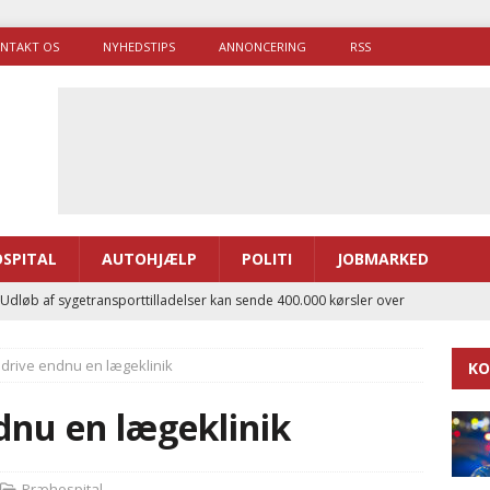
NTAKT OS
NYHEDSTIPS
ANNONCERING
RSS
SPITAL
AUTOHJÆLP
POLITI
JOBMARKED
 Udløb af sygetransporttilladelser kan sende 400.000 kørsler over
ITAL
l drive endnu en lægeklinik
KO
ance og el-sygetransportvogn til Samsø
PRÆHOSPITAL
enerne brugte lidt længere tid på at komme af sted i 2025
ndnu en lægeklinik
g politiuddannelse skal ruste betjentene til mere kompleks
Præhospital