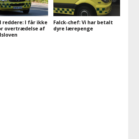
l reddere: I får ikke
Falck-chef: Vi har betalt
or overtrædelse af
dyre lærepenge
lsloven