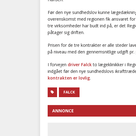
Før den nye sundhedslov kunne lægedækninge
overenskomst med regionen fik ansvaret for
tre virksomheder har budt ind på, er det Re
påtager sig driften.
Prisen for de tre kontrakter er alle steder lav
på niveau med den gennemsnitlige udgift pr. 
I forvejen
driver Falck
to lægeklinikker i Regi
indgået før den nye sundhedslovs ikrafttræd
kontrakten er lovlig
.
FALCK
ANNONCE