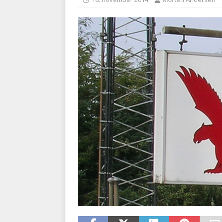
kriminalitet
POLITI
[ 6. august 2026 ]
Brandvæs
BRANDVÆSEN