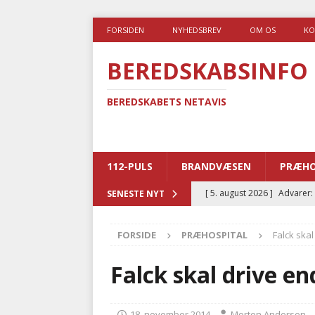
FORSIDEN
NYHEDSBREV
OM OS
KO
BEREDSKABSINFO
BEREDSKABETS NETAVIS
112-PULS
BRANDVÆSEN
PRÆHO
[ 5. august 2026 ]
Advarer:
SENESTE NYT
i det offentlige
PRÆHOSP
FORSIDE
PRÆHOSPITAL
Falck ska
[ 5. august 2026 ]
Ny ambul
[ 4. august 2026 ]
Brandvæs
Falck skal drive e
BRANDVÆSEN
[ 4. august 2026 ]
Ny treåri
18. november 2014
Morten Andersen