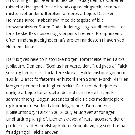
I tilknytning til jubilæet afholdes der fredag den 6. oktober en
mindehøjtidelighed for de brand- og redningsfolk, som har
mistet livet under udførelsen af deres arbejde. Det sker i
Holmens Kirke i København med deltagelse af bl.a.
forsvarsminister Søren Gade, indenrigs- og sundhedsminister
Lars Løkke Rasmussen og kronprins Frederik. Kronprinsen vil
efter mindehøjtideligheden afsløre en mindesten i haven ved
Holmens Kirke.
Der udgives hele to historiske bøger i forbindelse med Falcks
jubilæum. Den ene, “Sophus har været der…”, udgives af Falck
selv, og her har fire forfattere skrevet Falcks historie gennem
100 år. Blandt forfatterne er historikeren Søren Mørch, der i en
længere periode har fulgt en række Falck-medarbejderes
daglige arbejde for at sætte det ind i en større historisk
sammenhæng. Bogen udsendes til alle Falcks medarbejdere
og kommer desuden i almindelig handel. Den anden
jubilæumsbog, “Falck 1906-2006”, er udgivet af forlaget
Lindhardt og Ringhof. Den er skrevet af Kurt Jacobsen, der er
professor ved Handelshøjskolen i København, og som har haft
fri adgang til Falcks arkiver.