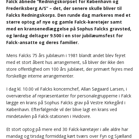
Falck åbnede “Redningskorpset for København og
Frederiksberg A/S” – det, der senere skulle bliver til
Falcks Redningskorps. Den runde dag markeres med et
større optog af nye og gamle Falck-køretøjer samt
med en kransenedlæggelse på Sophus Falcks gravsted,
og lørdag deltager 9.500 i en stor jubilæumsfest for
Falck-ansatte og deres familier.
Mens Falcks 75 års jubilæum i 1981 blandt andet blev fejret
med et stort åbent hus arrangement, så bliver der ikke den
store offentlighed om 100 års jubilæet, der primært fejres med
forskellige interne arrangementer.
I dag kl. 10.00 vil Falcks koncernchef, Allan Søgaard Larsen, i
overværelse af repræsentanter for personalegrupperne i Falck
lægge en krans på Sophus Falcks grav på Vestre Kirkegård i
København. Efterfølgende vil der blive lagt en krans ved
mindetavlen på Falck-stationen i Hvidovre.
Et stort optog på mere end 30 Falck-køretøjer i alle aldre har
mandag og tirsdag formiddag kørt tværs over Fyn og Sjælland