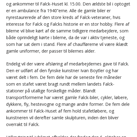
og ankommer til Falck-Huset kl. 15.00. Den ældste bil i optoget
er en ambulance fra 1940”erne. Alle de gamle biler er
nyrestaurerede af den store kreds af Falck-veteraner, hvis
interesse for Falck og Falcks historie er en stor hobby. Flere af
bilerne vil blive kørt af de samme tidligere medarbejdere, som
både oprindeligt kørte i bilerne, da de var i aktiv tjeneste, og
som har sat dem i stand. Flere af chaufførerne vil være iklædt
gamle uniformer, der passer til bilernes alder.
Endelig vil der være afsløring af medarbejdernes gave til Falck.
Den er udført af den fynske kunstner Ivan Boytler og har
været delt i fem. De fem dele har de seneste fire måneder
som en stafet været bragt rundt mellem landets Falck-
stationer på utallige forskellige måder. Blandt
transportformerne har været gamle Falck-biler, cykler, løbere,
dykkere, fly, hestevogne og mange andre former. De fem dele
ankommer til Falck-Huset af fem hold stafetløbere, og
kunstneren vil derefter samle skulpturen, inden den bliver
overrakt til Falck.