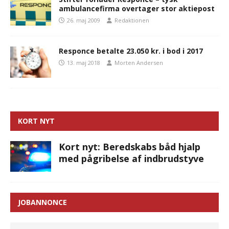
ambulancefirma overtager stor aktiepost
26. maj 2009
Redaktionen
Responce betalte 23.050 kr. i bod i 2017
13. maj 2018
Morten Andersen
KORT NYT
Kort nyt: Beredskabs båd hjalp
med pågribelse af indbrudstyve
JOBANNONCE