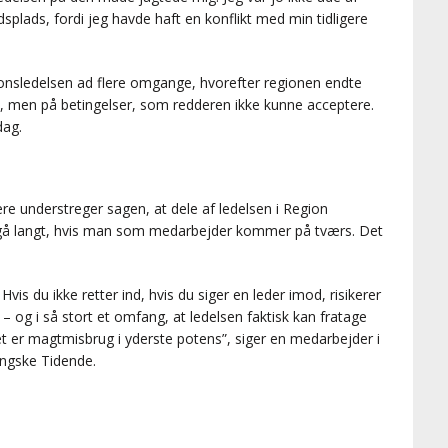
splads, fordi jeg havde haft en konflikt med min tidligere
onsledelsen ad flere omgange, hvorefter regionen endte
, men på betingelser, som redderen ikke kunne acceptere.
dag.
 understreger sagen, at dele af ledelsen i Region
t gå langt, hvis man som medarbejder kommer på tværs. Det
is du ikke retter ind, hvis du siger en leder imod, risikerer
og i så stort et omfang, at ledelsen faktisk kan fratage
et er magtmisbrug i yderste potens”, siger en medarbejder i
ingske Tidende.