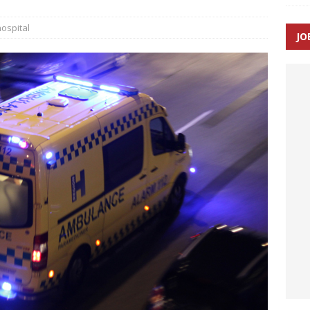
ospital
JO
enernes gennemsnitlige responstid steg med 9 sekunder i 2025