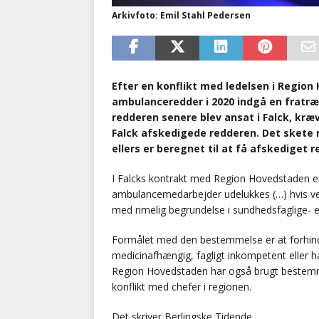
Arkivfoto: Emil Stahl Pedersen
Efter en konflikt med ledelsen i Regi
ambulanceredder i 2020 indgå en fratræ
redderen senere blev ansat i Falck, kræ
Falck afskedigede redderen. Det skete 
ellers er beregnet til at få afskediget 
I Falcks kontrakt med Region Hovedstaden er 
ambulancemedarbejder udelukkes (…) hvis vedk
med rimelig begrundelse i sundhedsfaglige- 
Formålet med den bestemmelse er at forhindr
medicinafhængig, fagligt inkompetent eller
Region Hovedstaden har også brugt bestemmel
konflikt med chefer i regionen.
Det skriver Berlingske Tidende.