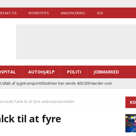
NTAKT OS
NYHEDSTIPS
ANNONCERING
RSS
SPITAL
AUTOHJÆLP
POLITI
JOBMARKED
 Udløb af sygetransporttilladelser kan sende 400.000 kørsler over
ITAL
essede Falck til at fyre ambulanceredder
KO
ance og el-sygetransportvogn til Samsø
PRÆHOSPITAL
enerne brugte lidt længere tid på at komme af sted i 2025
ck til at fyre
g politiuddannelse skal ruste betjentene til mere kompleks