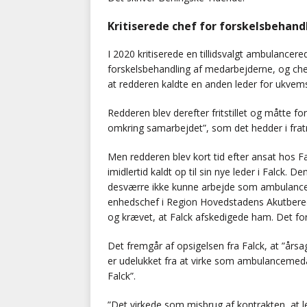
Kritiserede chef for forskelsbehand
I 2020 kritiserede en tillidsvalgt ambulance
forskelsbehandling af medarbejderne, og che
at redderen kaldte en anden leder for ukvem
Redderen blev derefter fritstillet og måtte
omkring samarbejdet”, som det hedder i frat
Men redderen blev kort tid efter ansat hos Fa
imidlertid kaldt op til sin nye leder i Falck.
desværre ikke kunne arbejde som ambulancere
enhedschef i Region Hovedstadens Akutbered
og krævet, at Falck afskedigede ham. Det for
Det fremgår af opsigelsen fra Falck, at ”årsa
er udelukket fra at virke som ambulancemed
Falck”.
”Det virkede som misbrug af kontrakten, at l