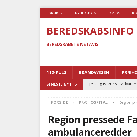
FORSIDEN
NYHEDSBREV
OM OS
KO
BEREDSKABSINFO
BEREDSKABETS NETAVIS
112-PULS
BRANDVÆSEN
PRÆHO
[ 5. august 2026 ]
Advarer:
SENESTE NYT
i det offentlige
PRÆHOSP
FORSIDE
PRÆHOSPITAL
Region pr
[ 5. august 2026 ]
Ny ambul
[ 4. august 2026 ]
Brandvæs
Region pressede Fal
BRANDVÆSEN
ambulanceredder
[ 4. august 2026 ]
Ny treåri