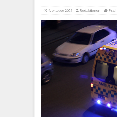
kriminalitet
POLITI
4. oktober 2021
Redaktionen
Præh
[ 6. august 2026 ]
Brandvæs
BRANDVÆSEN