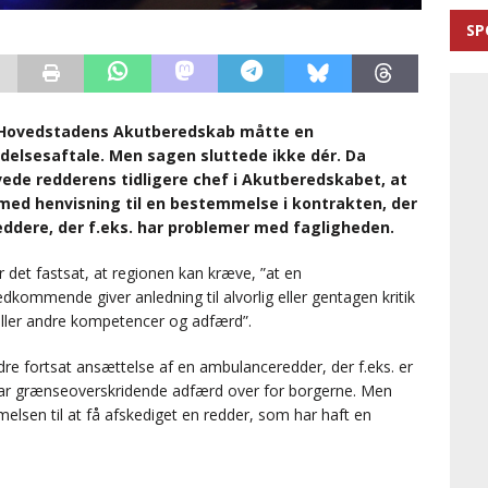
SP
on Hovedstadens Akutberedskab måtte en
delsesaftale. Men sagen sluttede ikke dér. Da
vede redderens tidligere chef i Akutberedskabet, at
med henvisning til en bestemmelse i kontrakten, der
reddere, der f.eks. har problemer med fagligheden.
det fastsat, at regionen kan kræve, ”at en
ommende giver anledning til alvorlig eller gentagen kritik
eller andre kompetencer og adfærd”.
e fortsat ansættelse af en ambulanceredder, der f.eks. er
 har grænseoverskridende adfærd over for borgerne. Men
sen til at få afskediget en redder, som har haft en