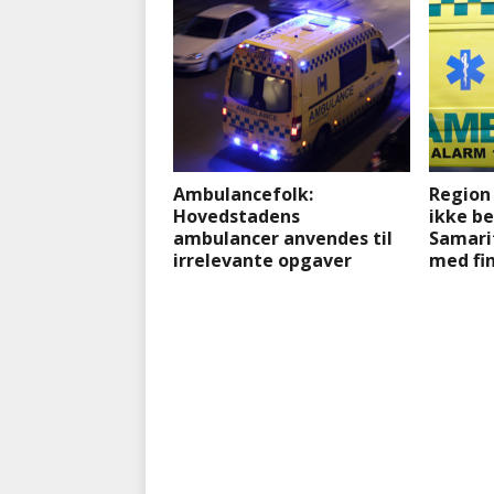
Ambulancefolk:
Region
Hovedstadens
ikke b
ambulancer anvendes til
Samari
irrelevante opgaver
med fi