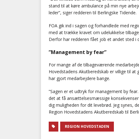
stand til at køre ambulance på min nye arbejd
leder”, siger redderen til Berlingske Tidende.
FOA gik ind i sagen og forhandlede med regi
med at trække kravet om udelukkelse tilbage
Derfor har redderen fået job et andet sted i 
”Management by fear”
For mange af de tilbageværende medarbejdere
Hovedstadens Akutberedskab er villige til a
har gjort medarbejdere bange.
”Sagen er et udtryk for management by fear. Hv
det at få ansættelsesmæssige konsekvenser – 
dig muligheden for dit levebrød. Jeg synes, d
Region Hovedstadens Akutberedskab til Berl
REGION HOVEDSTADEN