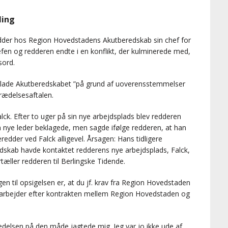
ling
redder hos Region Hovedstadens Akutberedskab sin chef for
fen og redderen endte i en konflikt, der kulminerede med,
sord.
 forlade Akutberedskabet ”på grund af uoverensstemmelser
rædelsesaftalen.
lck. Efter to uger på sin nye arbejdsplads blev redderen
 Den nye leder beklagede, men sagde ifølge redderen, at han
dder ved Falck alligevel. Årsagen: Hans tidligere
skab havde kontaktet redderens nye arbejdsplads, Falck,
tæller redderen til Berlingske Tidende.
gen til opsigelsen er, at du jf. krav fra Region Hovedstaden
arbejder efter kontrakten mellem Region Hovedstaden og
edelsen på den måde jagtede mig. Jeg var jo ikke ude af