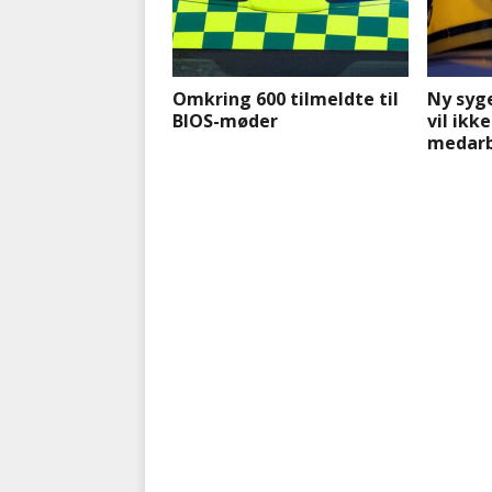
Omkring 600 tilmeldte til
Ny syg
BIOS-møder
vil ikk
medarb