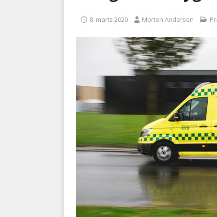
kriminalitet
POLITI
8. marts 2020
Morten Andersen
Pr
[ 6. august 2026 ]
Brandvæs
BRANDVÆSEN