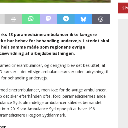
SP
rks 13 paramedicinerambulancer ikke længere
ikke har behov for behandling undervejs. I stedet skal
 helt samme måde som regionens øvrige
kævvridning af arbejdsbelastningen.
amedicinerambulancer, og dengang blev det besluttet, at
-kørsler – det vil sige ambulancekørsler uden udrykning til
 for behandling undervejs.
medicinerambulancer, men ikke for de øvrige ambulancer,
det sker efterhånden ofte, fordi paramedicinernes andel
bulance Syds almindelige ambulancer således bemandet
. Ultimo 2019 var Ambulance Syd oppe på at have 196
ramedicinere i Region Syddanmark.
ter