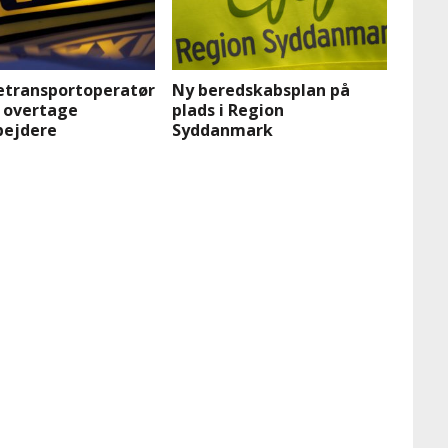
etransportoperatør
Ny beredskabsplan på
e overtage
plads i Region
ejdere
Syddanmark