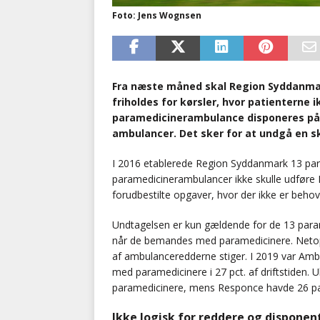
Foto: Jens Wognsen
Fra næste måned skal Region Syddanma
friholdes for kørsler, hvor patienterne 
paramedicinerambulance disponeres på
ambulancer. Det sker for at undgå en s
I 2016 etablerede Region Syddanmark 13 par
paramedicinerambulancer ikke skulle udføre D
forudbestilte opgaver, hvor der ikke er behov
Undtagelsen er kun gældende for de 13 para
når de bemandes med paramedicinere. Netop 
af ambulanceredderne stiger. I 2019 var Am
med paramedicinere i 27 pct. af driftstiden
paramedicinere, mens Responce havde 26 pa
Ikke logisk for reddere og disponen