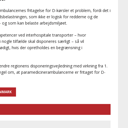
ulancernes fritagelse for D-kørsler et problem, fordi det i
sbelastningen, som ikke er logisk for redderne og de
 og som kan belaste arbejdsmiljøet.
etencer ved interhospitale transporter – hvor
nogle tilfælde skal disponeres særligt – så vil
ødigt, hvis der opretholdes en begrænsning i
ndre regionens disponeringsvejledning med virkning fra 1.
 regel om, at paramedicinerambulancerne er fritaget for D-
ANMARK