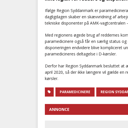
Ifølge Region Syddanmark er paramedicineramb
dagligdagen skaber en skævvridning af arbejd
tekniske disponenter på AMK-vagtcentralen –
Med regionens øgede brug af reddernes komp
paramedicinere også får en særlig status og i 
disponeringen endvidere blive kompliceret un
paramedicineres deltagelse i D-kørsler.
Derfor har Region Syddanmark besluttet at æ
april 2020, så der ikke længere vil gælde en
kørsler.
PARAMEDICINERE
REGION SYDD
ANNONCE