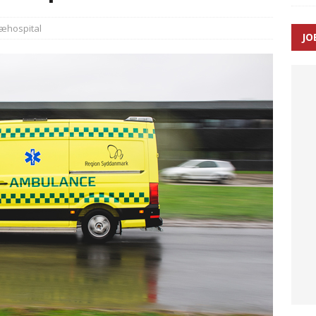
æhospital
JO
enernes gennemsnitlige responstid steg med 9 sekunder i 2025