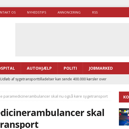
NTAKT OS
NYHEDSTIPS
ANNONCERING
RSS
SPITAL
AUTOHJÆLP
POLITI
JOBMARKED
 Udløb af sygetransporttilladelser kan sende 400.000 kørsler over
ITAL
e paramedicinerambulancer skal nu også køre sygetransport
KO
ance og el-sygetransportvogn til Samsø
PRÆHOSPITAL
enerne brugte lidt længere tid på at komme af sted i 2025
dicinerambulancer skal
transport
g politiuddannelse skal ruste betjentene til mere kompleks