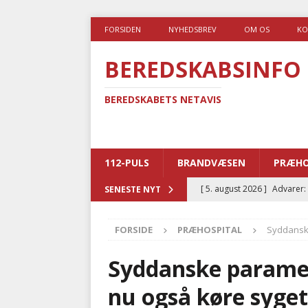
FORSIDEN
NYHEDSBREV
OM OS
KO
BEREDSKABSINFO
BEREDSKABETS NETAVIS
112-PULS
BRANDVÆSEN
PRÆHO
[ 5. august 2026 ]
Advarer:
SENESTE NYT
i det offentlige
PRÆHOSP
FORSIDE
PRÆHOSPITAL
Syddansk
[ 5. august 2026 ]
Ny ambul
[ 4. august 2026 ]
Brandvæs
Syddanske parame
BRANDVÆSEN
nu også køre syge
[ 4. august 2026 ]
Ny treåri