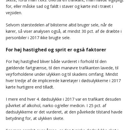
for, eller måske sad og faldt i staver og kørte ind i træet i
vejsiden.
Selvom størstedelen af bilisterne altid bruger sele, når de
kører, så viser analysen også, at mindst 30 pct. af de dræbte i
personbiler i 2017 ikke brugte sele.
For høj hastighed og sprit er også faktorer
For høj hastighed bliver både vurderet i forhold til den
gældende fartgrænse, til den manøvre trafikanten lavede, til
vejrforholdene under ulykken og til skadens omfang. Mindst
hver tredje af de implicerede køretøjer i dødsulykkerne i 2017
kørte hurtigere end tilladt.
I mere end hver 4. dødsulykke i 2017 var en trafikant desuden
påvirket af alkohol, narko og/eller medicin. I 25 pct. af
dødsulykkerne er det vurderet, at den påvirkede tilstand havde
betydning for, at ulykken skete.