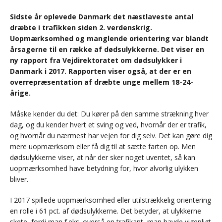
Sidste år oplevede Danmark det næstlaveste antal
dræbte i trafikken siden 2. verdenskrig.
Uopmærksomhed og manglende orientering var blandt
årsagerne til en række af dødsulykkerne. Det viser en
ny rapport fra Vejdirektoratet om dødsulykker i
Danmark i 2017. Rapporten viser også, at der er en
overrepræsentation af dræbte unge mellem 18-24-
årige.
​Måske kender du det: Du kører på den samme strækning hver
dag, og du kender hvert et sving og ved, hvornår der er trafik,
og hvornår du nærmest har vejen for dig selv. Det kan gøre dig
mere uopmærksom eller få dig til at sætte farten op. Men
dødsulykkerne viser, at når der sker noget uventet, så kan
uopmærksomhed have betydning for, hvor alvorlig ulykken
bliver.
I 2017 spillede uopmærksomhed eller utilstrækkelig orientering
en rolle i 61 pct. af dødsulykkerne. Det betyder, at ulykkerne
skete, fordi man f.eks. overså en trafikant, man havde vigepligt