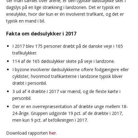
Ser man samlet over årene, er den typiske dødsulykke sket i
dagslys på en lige strækning i landzonen. Det er typisk en
eneulykke, hvor der kun er én involveret trafikant, og det er
typisk en mand i bil.
Fakta om dødsulykker i 2017
I 2017 blev 175 personer dræbt på de danske veje i 165
trafikulykker.
114 af de 165 dødsulykker skete på veje i landzone.
I byzone involverer dødsulykkerne oftere fodgængere eller
cyklister, hvorimod trafikanterne i landzone typisk bliver
dræbt i personbil.
3 ud af 4 dræbte i 2017 var mænd, og de fleste kørte i
personbil.
Der er en overrepræsentation af dræbte unge mellem 18-
24-årige. Gruppen udgjorde 19 pct. af de dræbte i 2017,
men kun 9 pct. af befolkningen i 2017.
Download rapporten
her
.