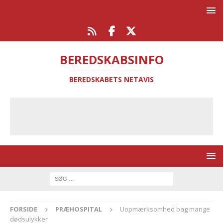
BEREDSKABSINFO
BEREDSKABETS NETAVIS
FORSIDE
PRÆHOSPITAL
Uopmærksomhed bag mange
dødsulykker