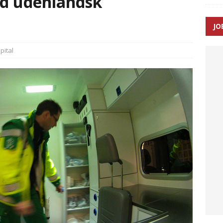
d udenlandsk
JO
enernes gennemsnitlige responstid steg med 9 sekunder i 2025
pital