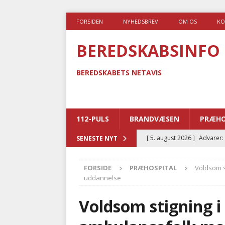
FORSIDEN
NYHEDSBREV
OM OS
KO
BEREDSKABSINFO
BEREDSKABETS NETAVIS
112-PULS
BRANDVÆSEN
PRÆHO
[ 5. august 2026 ]
Advarer:
SENESTE NYT
i det offentlige
PRÆHOSP
FORSIDE
PRÆHOSPITAL
Voldsom s
[ 5. august 2026 ]
Ny ambul
uddannelse
[ 4. august 2026 ]
Brandvæs
Voldsom stigning i 
BRANDVÆSEN
[ 4. august 2026 ]
Ny treåri