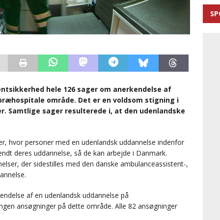
SP
ientsikkerhed hele 126 sager om anerkendelse af
ræhospitale område. Det er en voldsom stigning i
ger. Samtlige sager resulterede i, at den udenlandske
ger, hvor personer med en udenlandsk uddannelse indenfor
endt deres uddannelse, så de kan arbejde i Danmark.
lser, der sidestilles med den danske ambulanceassistent-,
annelse.
kendelse af en udenlandsk uddannelse på
 ingen ansøgninger på dette område. Alle 82 ansøgninger