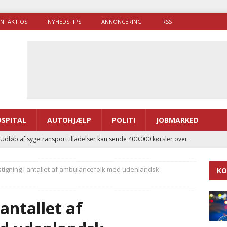
NTAKT OS
NYHEDSTIPS
ANNONCERING
RSS
SPITAL
AUTOHJÆLP
POLITI
JOBMARKED
 Udløb af sygetransporttilladelser kan sende 400.000 kørsler over
ITAL
tigning i antallet af ambulancefolk med udenlandsk
KO
ance og el-sygetransportvogn til Samsø
PRÆHOSPITAL
enerne brugte lidt længere tid på at komme af sted i 2025
antallet af
g politiuddannelse skal ruste betjentene til mere kompleks