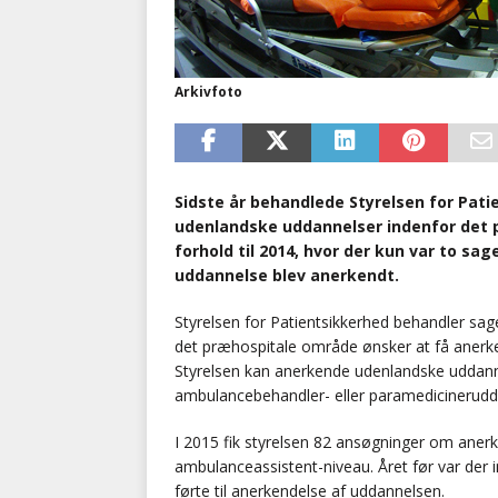
Arkivfoto
Sidste år behandlede Styrelsen for Pat
udenlandske uddannelser indenfor det p
forhold til 2014, hvor der kun var to sa
uddannelse blev anerkendt.
Styrelsen for Patientsikkerhed behandler sa
det præhospitale område ønsker at få anerk
Styrelsen kan anerkende udenlandske uddanne
ambulancebehandler- eller paramedicinerudd
I 2015 fik styrelsen 82 ansøgninger om aner
ambulanceassistent-niveau. Året før var der
førte til anerkendelse af uddannelsen.