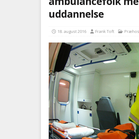
ambulancefolk me
kriminalitet
POLITI
uddannelse
[ 6. august 2026 ]
Brandvæs
BRANDVÆSEN
18. august 2016
Frank Toft
Præhos