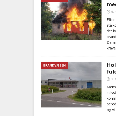
me
kriminalitet
POLITI
5.
[ 6. august 2026 ]
Brandvæs
Efter
stålk
BRANDVÆSEN
det k
brand
Derme
krave
Hol
BRANDVÆSEN
ful
3.
Mens
selvs
kommu
bere
og vi