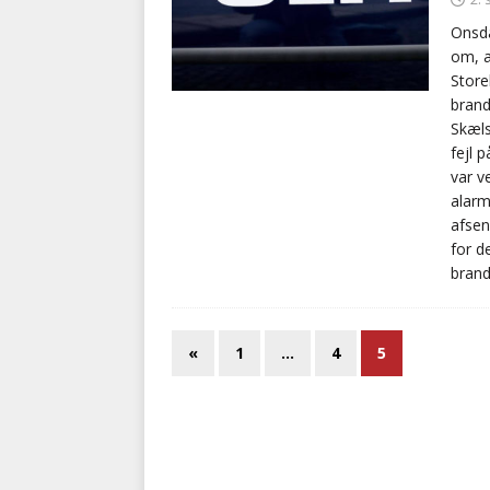
Onsda
om, a
Store
brand
Skæls
fejl 
var v
alarm
afsen
for d
brand
«
1
…
4
5