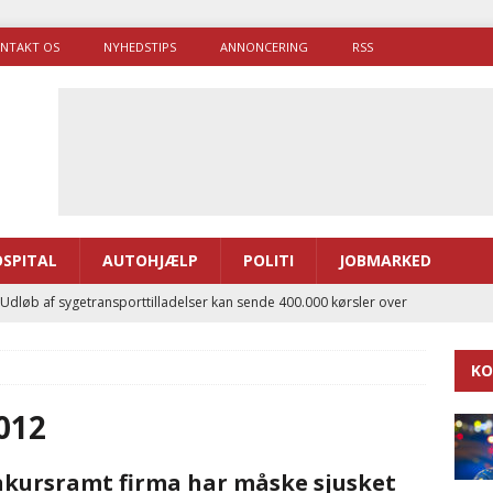
NTAKT OS
NYHEDSTIPS
ANNONCERING
RSS
SPITAL
AUTOHJÆLP
POLITI
JOBMARKED
 Udløb af sygetransporttilladelser kan sende 400.000 kørsler over
ITAL
KO
ance og el-sygetransportvogn til Samsø
PRÆHOSPITAL
enerne brugte lidt længere tid på at komme af sted i 2025
012
kursramt firma har måske sjusket
g politiuddannelse skal ruste betjentene til mere kompleks