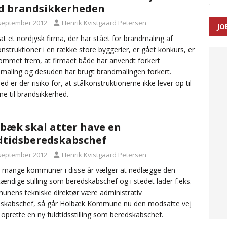
d brandsikkerheden
 september 2012
Henrik Kvistgaard Petersen
JO
enernes gennemsnitlige responstid steg med 9 sekunder i 2025
 at et nordjysk firma, der har stået for brandmaling af
onstruktioner i en række store byggerier, er gået konkurs, er
ommet frem, at firmaet både har anvendt forkert
maling og desuden har brugt brandmalingen forkert.
d er der risiko for, at stålkonstruktionerne ikke lever op til
ne til brandsikkerhed.
bæk skal atter have en
dtidsberedskabschef
 september 2012
Henrik Kvistgaard Petersen
 mange kommuner i disse år vælger at nedlægge den
tændige stilling som beredskabschef og i stedet lader f.eks.
nens tekniske direktør være administrativ
dskabschef, så går Holbæk Kommune nu den modsatte vej
l oprette en ny fuldtidsstilling som beredskabschef.