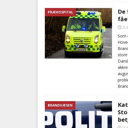
De 
PRÆHOSPITAL
fåe
3.
Som d
Hove
Brand
store
Dansk
akkre
augus
probl
Brand
Kat
BRANDVÆSEN
Sto
bet
2.