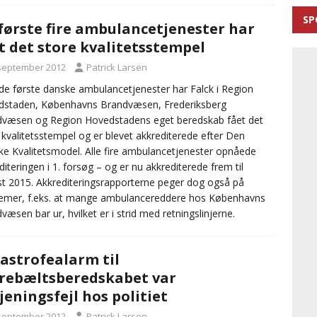
SP
første fire ambulancetjenester har
t det store kvalitetsstempel
 september 2012
Patrick Larsen
e første danske ambulancetjenester har Falck i Region
dstaden, Københavns Brandvæsen, Frederiksberg
væsen og Region Hovedstadens eget beredskab fået det
 kvalitetsstempel og er blevet akkrediterede efter Den
e Kvalitetsmodel. Alle fire ambulancetjenester opnåede
diteringen i 1. forsøg – og er nu akkrediterede frem til
t 2015. Akkrediteringsrapporterne peger dog også på
emer, f.eks. at mange ambulancereddere hos Københavns
væsen bar ur, hvilket er i strid med retningslinjerne.
astrofealarm til
rebæltsberedskabet var
jeningsfejl hos politiet
 september 2012
Patrick Larsen