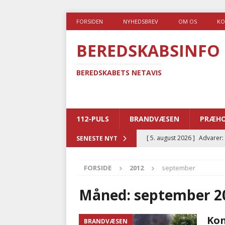
FORSIDEN
NYHEDSBREV
OM OS
KO
BEREDSKABSINFO
BEREDSKABETS NETAVIS
112-PULS
BRANDVÆSEN
PRÆHO
[ 5. august 2026 ]
Advarer:
SENESTE NYT
i det offentlige
PRÆHOSP
FORSIDE
2012
september
[ 5. august 2026 ]
Ny ambul
[ 4. august 2026 ]
Brandvæs
Måned:
september 2
BRANDVÆSEN
Kon
BRANDVÆSEN
[ 4. august 2026 ]
Ny treåri