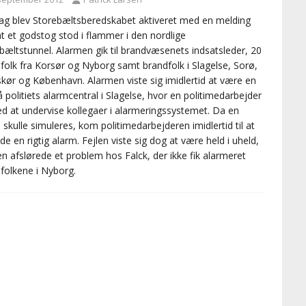
g blev Storebæltsberedskabet aktiveret med en melding
t et godstog stod i flammer i den nordlige
bæltstunnel. Alarmen gik til brandvæsenets indsatsleder, 20
folk fra Korsør og Nyborg samt brandfolk i Slagelse, Sorø,
kør og København. Alarmen viste sig imidlertid at være en
på politiets alarmcentral i Slagelse, hvor en politimedarbejder
ed at undervise kollegaer i alarmeringssystemet. Da en
 skulle simuleres, kom politimedarbejderen imidlertid til at
de en rigtig alarm. Fejlen viste sig dog at være held i uheld,
en afslørede et problem hos Falck, der ikke fik alarmeret
folkene i Nyborg.