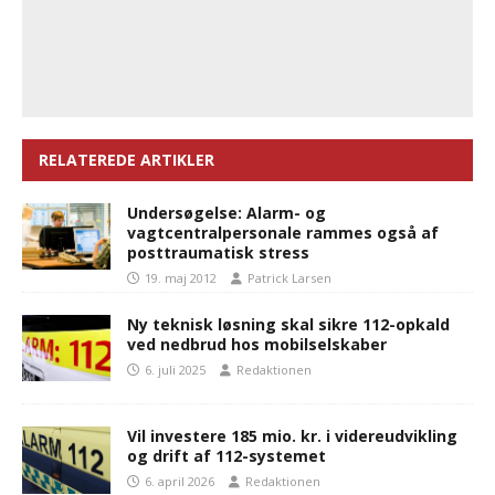
RELATEREDE ARTIKLER
Undersøgelse: Alarm- og
vagtcentralpersonale rammes også af
posttraumatisk stress
19. maj 2012
Patrick Larsen
Ny teknisk løsning skal sikre 112-opkald
ved nedbrud hos mobilselskaber
6. juli 2025
Redaktionen
Vil investere 185 mio. kr. i videreudvikling
og drift af 112-systemet
6. april 2026
Redaktionen