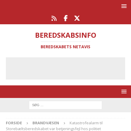
BEREDSKABSINFO
BEREDSKABETS NETAVIS
FORSIDE
BRANDVÆSEN
Katastrofealarm til
Storebæltsberedskabet var betjeningsfejl hos politiet