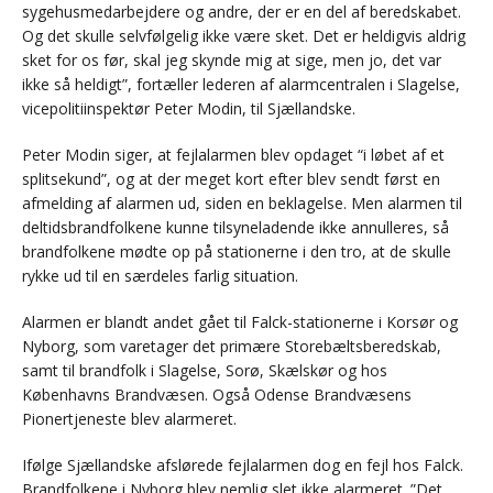
sygehusmedarbejdere og andre, der er en del af beredskabet.
Og det skulle selvfølgelig ikke være sket. Det er heldigvis aldrig
sket for os før, skal jeg skynde mig at sige, men jo, det var
ikke så heldigt”, fortæller lederen af alarmcentralen i Slagelse,
vicepolitiinspektør Peter Modin, til Sjællandske.
Peter Modin siger, at fejlalarmen blev opdaget “i løbet af et
splitsekund”, og at der meget kort efter blev sendt først en
afmelding af alarmen ud, siden en beklagelse. Men alarmen til
deltidsbrandfolkene kunne tilsyneladende ikke annulleres, så
brandfolkene mødte op på stationerne i den tro, at de skulle
rykke ud til en særdeles farlig situation.
Alarmen er blandt andet gået til Falck-stationerne i Korsør og
Nyborg, som varetager det primære Storebæltsberedskab,
samt til brandfolk i Slagelse, Sorø, Skælskør og hos
Københavns Brandvæsen. Også Odense Brandvæsens
Pionertjeneste blev alarmeret.
Ifølge Sjællandske afslørede fejlalarmen dog en fejl hos Falck.
Brandfolkene i Nyborg blev nemlig slet ikke alarmeret. ”Det