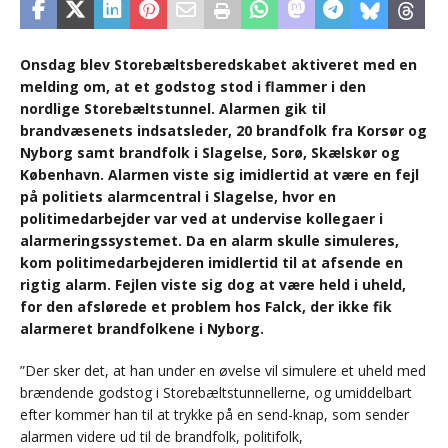
Onsdag blev Storebæltsberedskabet aktiveret med en
melding om, at et godstog stod i flammer i den
nordlige Storebæltstunnel. Alarmen gik til
brandvæsenets indsatsleder, 20 brandfolk fra Korsør og
Nyborg samt brandfolk i Slagelse, Sorø, Skælskør og
København. Alarmen viste sig imidlertid at være en fejl
på politiets alarmcentral i Slagelse, hvor en
politimedarbejder var ved at undervise kollegaer i
alarmeringssystemet. Da en alarm skulle simuleres,
kom politimedarbejderen imidlertid til at afsende en
rigtig alarm. Fejlen viste sig dog at være held i uheld,
for den afslørede et problem hos Falck, der ikke fik
alarmeret brandfolkene i Nyborg.
”Der sker det, at han under en øvelse vil simulere et uheld med
brændende godstog i Storebæltstunnellerne, og umiddelbart
efter kommer han til at trykke på en send-knap, som sender
alarmen videre ud til de brandfolk, politifolk,