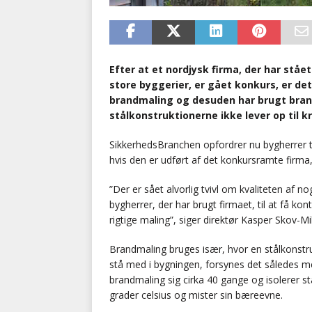
Efter at et nordjysk firma, der har ståe
store byggerier, er gået konkurs, er d
brandmaling og desuden har brugt brand
stålkonstruktionerne ikke lever op til k
SikkerhedsBranchen opfordrer nu bygherrer ti
hvis den er udført af det konkursramte firma,
”Der er sået alvorlig tvivl om kvaliteten af no
bygherrer, der har brugt firmaet, til at få kon
rigtige maling”, siger direktør Kasper Skov-
Brandmaling bruges især, hvor en stålkonstruk
stå med i bygningen, forsynes det således m
brandmaling sig cirka 40 gange og isolerer s
grader celsius og mister sin bæreevne.