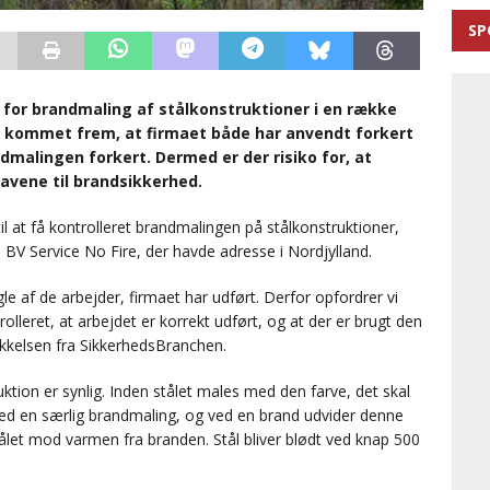
SP
t for brandmaling af stålkonstruktioner i en række
et kommet frem, at firmaet både har anvendt forkert
malingen forkert. Dermed er der risiko for, at
ravene til brandsikkerhed.
l at få kontrolleret brandmalingen på stålkonstruktioner,
 BV Service No Fire, der havde adresse i Nordjylland.
gle af de arbejder, firmaet har udført. Derfor opfordrer vi
trolleret, at arbejdet er korrekt udført, og at der er brugt den
Mikkelsen fra SikkerhedsBranchen.
tion er synlig. Inden stålet males med den farve, det skal
ed en særlig brandmaling, og ved en brand udvider denne
tålet mod varmen fra branden. Stål bliver blødt ved knap 500