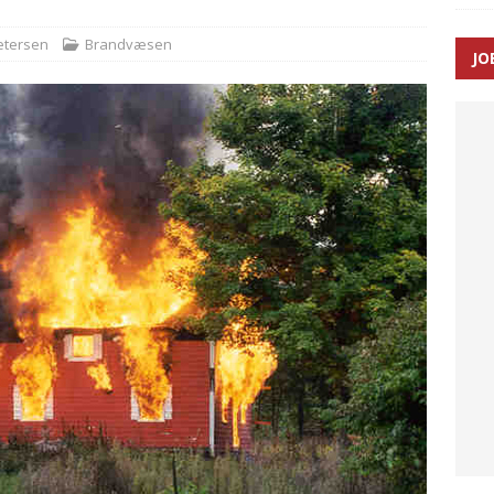
etersen
Brandvæsen
JO
ræver at beskyttelseskøretøjer bliver lovpligtige ved arbejde i