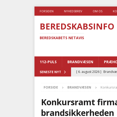
FORSIDEN
NYHEDSBREV
OM OS
KO
BEREDSKABSINFO
BEREDSKABETS NETAVIS
112-PULS
BRANDVÆSEN
PRÆHO
[ 6. august 2026 ]
Brandvæs
SENESTE NYT
BRANDVÆSEN
FORSIDE
BRANDVÆSEN
Konkursra
[ 5. august 2026 ]
Advarer:
i det offentlige
PRÆHOSP
Konkursramt firm
[ 5. august 2026 ]
Ny ambul
brandsikkerheden
[ 4. august 2026 ]
Brandvæs