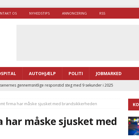
NTAKT OS
NYHEDSTIPS
ANNONCERING
RSS
SPITAL
AUTOHJÆLP
POLITI
JOBMARKED
enernes gennemsnitlige responstid steg med 9 sekunder i 2025
mt firma har måske sjusket med brandsikkerheden
KO
 Udløb af sygetransporttilladelser kan sende 400.000 kørsler over
ITAL
a har måske sjusket med
ance og el-sygetransportvogn til Samsø
PRÆHOSPITAL
enerne brugte lidt længere tid på at komme af sted i 2025