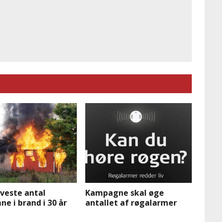
veste antal
Kampagne skal øge
 i brand i 30 år
antallet af røgalarmer