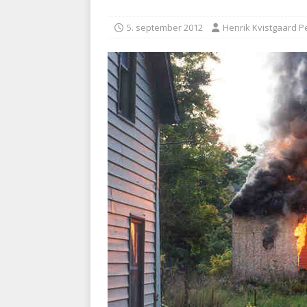
BRANDVÆSEN
5. september 2012
Henrik Kvistgaard P
[ 7. august 2026 ]
Branche k
nødsporet
AUTOHJÆLP