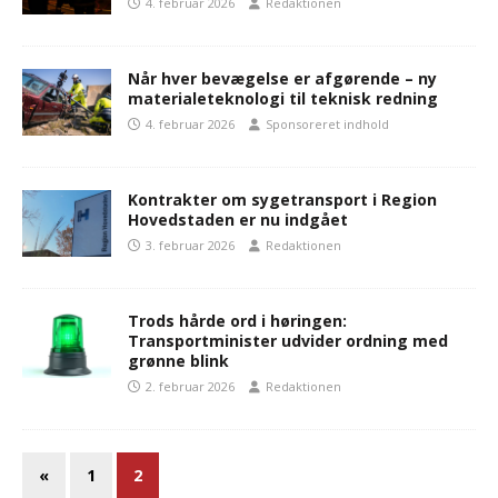
4. februar 2026
Redaktionen
Når hver bevægelse er afgørende – ny
materialeteknologi til teknisk redning
4. februar 2026
Sponsoreret indhold
Kontrakter om sygetransport i Region
Hovedstaden er nu indgået
3. februar 2026
Redaktionen
Trods hårde ord i høringen:
Transportminister udvider ordning med
grønne blink
2. februar 2026
Redaktionen
«
1
2