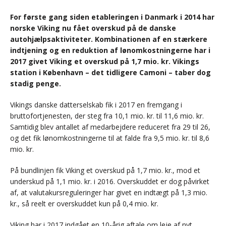
For første gang siden etableringen i Danmark i 2014 har
norske Viking nu fået overskud på de danske
autohjælpsaktiviteter. Kombinationen af en stærkere
indtjening og en reduktion af lønomkostningerne har i
2017 givet Viking et overskud på 1,7 mio. kr. Vikings
station i København – det tidligere Camoni – taber dog
stadig penge.
Vikings danske datterselskab fik i 2017 en fremgang i
bruttofortjenesten, der steg fra 10,1 mio. kr. til 11,6 mio. kr.
Samtidig blev antallet af medarbejdere reduceret fra 29 til 26,
og det fik lønomkostningerne til at falde fra 9,5 mio. kr. til 8,6
mio. kr.
På bundlinjen fik Viking et overskud på 1,7 mio. kr., mod et
underskud på 1,1 mio. kr. i 2016. Overskuddet er dog påvirket
af, at valutakursreguleringer har givet en indtægt på 1,3 mio.
kr., så reelt er overskuddet kun på 0,4 mio. kr.
Viking har i 2017 indgået en 10-årig aftale om leje af nyt