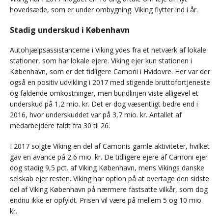
hovedsæde, som er under ombygning. Viking flytter ind i år.
Stadig underskud i København
Autohjælpsassistancerne i Viking ydes fra et netværk af lokale
stationer, som har lokale ejere. Viking ejer kun stationen i
København, som er det tidligere Camoni i Hvidovre. Her var der
også en positiv udvikling i 2017 med stigende bruttofortjeneste
og faldende omkostninger, men bundlinjen viste alligevel et
underskud på 1,2 mio. kr. Det er dog væsentligt bedre end i
2016, hvor underskuddet var på 3,7 mio. kr. Antallet af
medarbejdere faldt fra 30 til 26.
I 2017 solgte Viking en del af Camonis gamle aktiviteter, hvilket
gav en avance på 2,6 mio. kr. De tidligere ejere af Camoni ejer
dog stadig 9,5 pct. af Viking København, mens Vikings danske
selskab ejer resten. Viking har option på at overtage den sidste
del af Viking København på nærmere fastsatte vilkår, som dog
endnu ikke er opfyldt. Prisen vil være på mellem 5 og 10 mio.
kr.