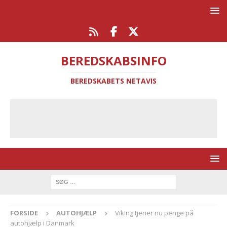
BEREDSKABSINFO
BEREDSKABETS NETAVIS
FORSIDE
AUTOHJÆLP
Viking tjener nu penge på
autohjælp i Danmark