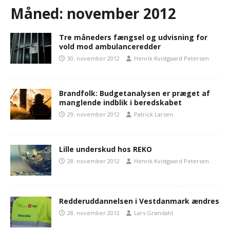
Måned:
november 2012
Tre måneders fængsel og udvisning for
vold mod ambulanceredder
30. november 2012
Henrik Kvistgaard Petersen
Brandfolk: Budgetanalysen er præget af
manglende indblik i beredskabet
29. november 2012
Patrick Larsen
Lille underskud hos REKO
28. november 2012
Henrik Kvistgaard Petersen
Redderuddannelsen i Vestdanmark ændres
28. november 2012
Lars Grøndahl