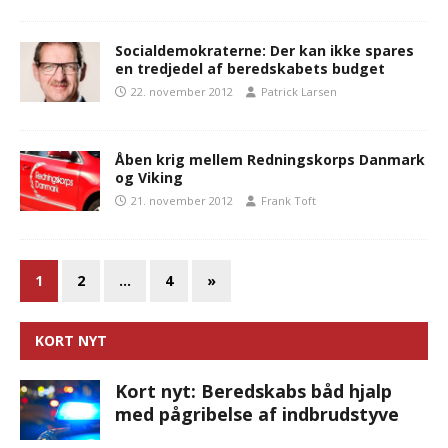
Socialdemokraterne: Der kan ikke spares
en tredjedel af beredskabets budget
22. november 2012
Patrick Larsen
Åben krig mellem Redningskorps Danmark
og Viking
21. november 2012
Frank Toft
1
2
…
4
»
KORT NYT
Kort nyt: Beredskabs båd hjalp
med pågribelse af indbrudstyve