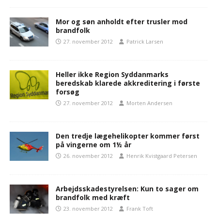
Mor og søn anholdt efter trusler mod
brandfolk
27. november 2012
Patrick Larsen
Heller ikke Region Syddanmarks
beredskab klarede akkreditering i første
forsøg
27. november 2012
Morten Andersen
Den tredje lægehelikopter kommer først
på vingerne om 1½ år
26. november 2012
Henrik Kvistgaard Petersen
Arbejdsskadestyrelsen: Kun to sager om
brandfolk med kræft
23. november 2012
Frank Toft