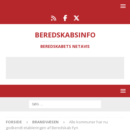
BEREDSKABSINFO
BEREDSKABETS NETAVIS
FORSIDE
BRANDVÆSEN
Alle kommuner har nu
godkendt etableringen af Beredskab Fyn