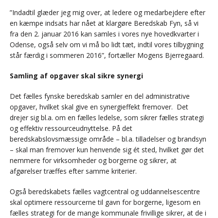
”Indadtil glæder jeg mig over, at ledere og medarbejdere efter
en kæmpe indsats har nået at klargøre Beredskab Fyn, så vi
fra den 2. januar 2016 kan samles i vores nye hovedkvarter i
Odense, også selv om vi må bo lidt tæt, indtil vores tilbygning
står færdig i sommeren 2016”, fortæller Mogens Bjerregaard.
Samling af opgaver skal sikre synergi
Det fælles fynske beredskab samler en del administrative
opgaver, hvilket skal give en synergieffekt fremover. Det
drejer sig bl.a. om en fælles ledelse, som sikrer fælles strategi
og effektiv ressourceudnyttelse. På det
beredskabslovsmæssige område – bl.a. tilladelser og brandsyn
– skal man fremover kun henvende sig ét sted, hvilket gør det
nemmere for virksomheder og borgerne og sikrer, at
afgørelser træffes efter samme kriterier.
Også beredskabets fælles vagtcentral og uddannelsescentre
skal optimere ressourcerne til gavn for borgerne, ligesom en
fælles strategi for de mange kommunale frivillige sikrer, at de i