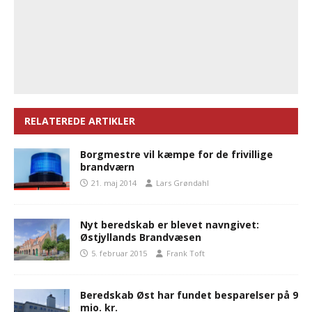
RELATEREDE ARTIKLER
Borgmestre vil kæmpe for de frivillige
brandværn
21. maj 2014
Lars Grøndahl
Nyt beredskab er blevet navngivet:
Østjyllands Brandvæsen
5. februar 2015
Frank Toft
Beredskab Øst har fundet besparelser på 9
mio. kr.