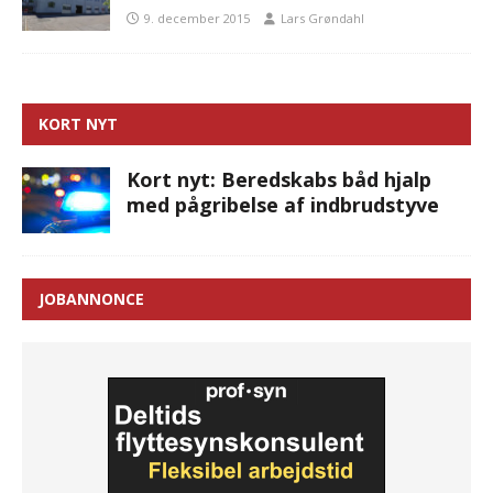
9. december 2015
Lars Grøndahl
KORT NYT
Kort nyt: Beredskabs båd hjalp
med pågribelse af indbrudstyve
JOBANNONCE