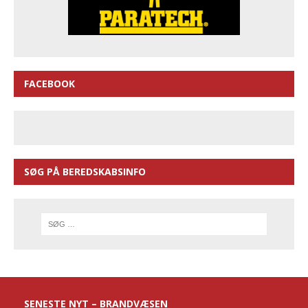
FACEBOOK
SØG PÅ BEREDSKABSINFO
SENESTE NYT – BRANDVÆSEN