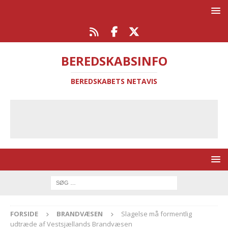
BEREDSKABSINFO
BEREDSKABETS NETAVIS
FORSIDE
BRANDVÆSEN
Slagelse må formentlig
udtræde af Vestsjællands Brandvæsen