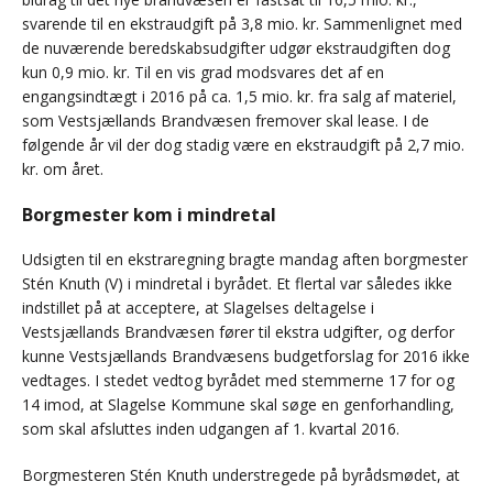
svarende til en ekstraudgift på 3,8 mio. kr. Sammenlignet med
de nuværende beredskabsudgifter udgør ekstraudgiften dog
kun 0,9 mio. kr. Til en vis grad modsvares det af en
engangsindtægt i 2016 på ca. 1,5 mio. kr. fra salg af materiel,
som Vestsjællands Brandvæsen fremover skal lease. I de
følgende år vil der dog stadig være en ekstraudgift på 2,7 mio.
kr. om året.
Borgmester kom i mindretal
Udsigten til en ekstraregning bragte mandag aften borgmester
Stén Knuth (V) i mindretal i byrådet. Et flertal var således ikke
indstillet på at acceptere, at Slagelses deltagelse i
Vestsjællands Brandvæsen fører til ekstra udgifter, og derfor
kunne Vestsjællands Brandvæsens budgetforslag for 2016 ikke
vedtages. I stedet vedtog byrådet med stemmerne 17 for og
14 imod, at Slagelse Kommune skal søge en genforhandling,
som skal afsluttes inden udgangen af 1. kvartal 2016.
Borgmesteren Stén Knuth understregede på byrådsmødet, at