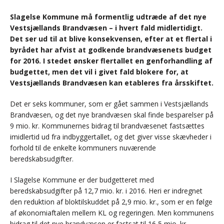
Slagelse Kommune må formentlig udtræde af det nye
Vestsjællands Brandvæsen – i hvert fald midlertidigt.
Det ser ud til at blive konsekvensen, efter at et flertal i
byrådet har afvist at godkende brandvæsenets budget
for 2016. I stedet ønsker flertallet en genforhandling af
budgettet, men det vil i givet fald blokere for, at
Vestsjællands Brandvæsen kan etableres fra årsskiftet.
Det er seks kommuner, som er gået sammen i Vestsjællands
Brandvæsen, og det nye brandvæsen skal finde besparelser på
9 mio. kr. Kommunernes bidrag til brandvæsenet fastsættes
imidlertid ud fra indbyggertallet, og det giver visse skævheder i
forhold til de enkelte kommuners nuværende
beredskabsudgifter.
I Slagelse Kommune er der budgetteret med
beredskabsudgifter på 12,7 mio. kr. i 2016. Heri er indregnet
den reduktion af bloktilskuddet på 2,9 mio. kr., som er en følge
af økonomiaftalen mellem KL og regeringen. Men kommunens
bidrag til det nye brandvæsen er fastsat til 16,5 mio. kr.,