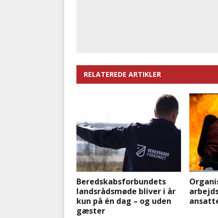
RELATEREDE ARTIKLER
Beredskabsforbundets
Organi
landsrådsmøde bliver i år
arbejd
kun på én dag – og uden
ansatte
gæster