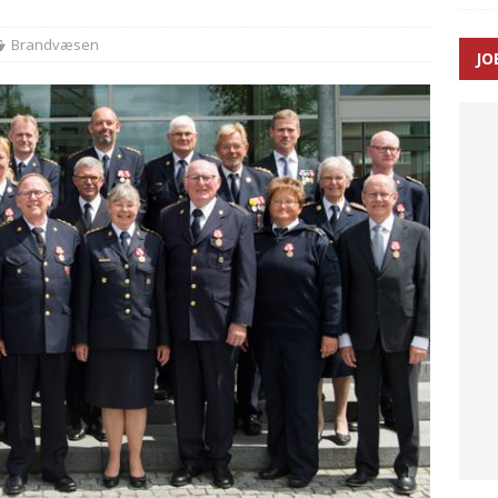
Brandvæsen
JO
ræver at beskyttelseskøretøjer bliver lovpligtige ved arbejde i