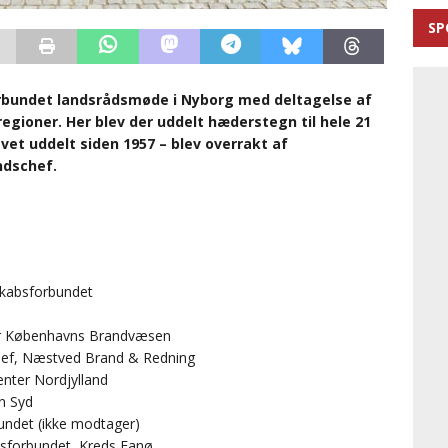
SP
rbundet landsrådsmøde i Nyborg med deltagelse af
egioner. Her blev der uddelt hæderstegn til hele 21
et uddelt siden 1957 – blev overrakt af
ndschef.
skabsforbundet
or Københavns Brandvæsen
ef, Næstved Brand & Redning
nter Nordjylland
n Syd
ndet (ikke modtager)
absforbundet, Kreds Fanø