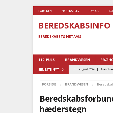
FORSIDEN
NYHEDSBREV
OM OS
KO
BEREDSKABSINFO
BEREDSKABETS NETAVIS
112-PULS
BRANDVÆSEN
PRÆHO
[ 6. august 2026 ]
Brandvæs
SENESTE NYT
BRANDVÆSEN
FORSIDE
BRANDVÆSEN
Beredskab
[ 5. august 2026 ]
Advarer:
i det offentlige
PRÆHOSP
Beredskabsforbund
[ 5. august 2026 ]
Ny ambul
hæderstegn
[ 4. august 2026 ]
Brandvæs