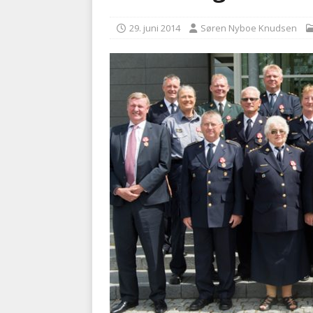
BRANDVÆSEN
29. juni 2014
Søren Nyboe Knudsen
[ 7. august 2026 ]
Branche k
nødsporet
AUTOHJÆLP