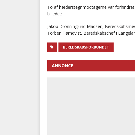
To af hæderstegnmodtagerne var forhindret i
billedet:
Jakob Dronninglund Madsen, Beredskabsmes
Torben Tørnqvist, Beredskabschef i Lange
BEREDSKABSFORBUNDET
ANNONCE