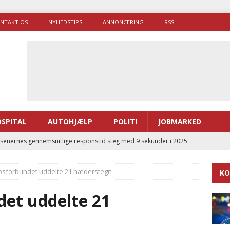
NTAKT OS
NYHEDSTIPS
ANNONCERING
RSS
SPITAL
AUTOHJÆLP
POLITI
JOBMARKED
enernes gennemsnitlige responstid steg med 9 sekunder i 2025
sforbundet uddelte 21 hæderstegn
KO
 Udløb af sygetransporttilladelser kan sende 400.000 kørsler over
ITAL
et uddelte 21
ance og el-sygetransportvogn til Samsø
PRÆHOSPITAL
enerne brugte lidt længere tid på at komme af sted i 2025