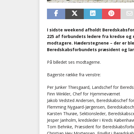
I sidste weekend afholdt Beredskabsfo
225 af forbundets ledere fra kredse og r
modtagere. Hæderstegnene – der er blev
Beredskabsforbundets præsident og la
På billedet ses modtagerne.
Bagerste række fra venstre:
Per Junker Thiesgaard, Landschef for Bered
Finn Winkler, Chef for Hjemmeværnet
Jakob Vedsted Andersen, Beredskabschef f
Flemming Nygaard-Jørgensen, Beredskabsch
Karsten Thurøe, Sektionsleder, Beredskabsce
Jesper Janholm, kredsleder i Kreds Københav
Tom Behnke, Præsident for Beredskabsforbu
Christian Hey Mortensen, Frivillig i Beredsk