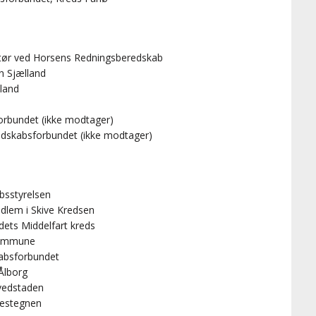
ktør ved Horsens Redningsberedskab
n Sjælland
lland
orbundet (ikke modtager)
edskabsforbundet (ikke modtager)
bsstyrelsen
dlem i Skive Kredsen
dets Middelfart kreds
 Kommune
kabsforbundet
Ålborg
ovedstaden
Vestegnen