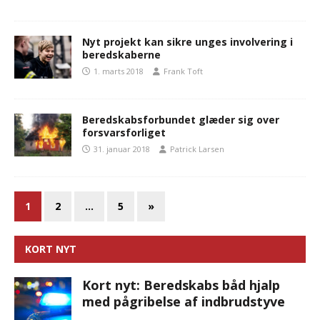
Nyt projekt kan sikre unges involvering i
beredskaberne
1. marts 2018
Frank Toft
Beredskabsforbundet glæder sig over
forsvarsforliget
31. januar 2018
Patrick Larsen
1
2
…
5
»
KORT NYT
Kort nyt: Beredskabs båd hjalp
med pågribelse af indbrudstyve