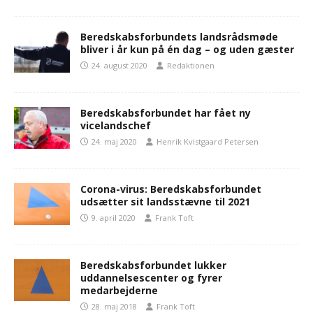
Beredskabsforbundets landsrådsmøde
bliver i år kun på én dag – og uden gæster
24. august 2020
Redaktionen
Beredskabsforbundet har fået ny
vicelandschef
24. maj 2020
Henrik Kvistgaard Petersen
Corona-virus: Beredskabsforbundet
udsætter sit landsstævne til 2021
9. april 2020
Frank Toft
Beredskabsforbundet lukker
uddannelsescenter og fyrer
medarbejderne
28. maj 2018
Frank Toft