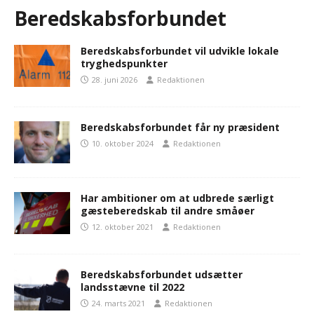
Beredskabsforbundet
Beredskabsforbundet vil udvikle lokale
tryghedspunkter
28. juni 2026
Redaktionen
Beredskabsforbundet får ny præsident
10. oktober 2024
Redaktionen
Har ambitioner om at udbrede særligt
gæsteberedskab til andre småøer
12. oktober 2021
Redaktionen
Beredskabsforbundet udsætter
landsstævne til 2022
24. marts 2021
Redaktionen