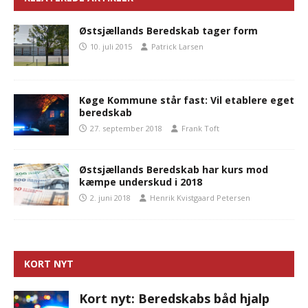
Østsjællands Beredskab tager form
10. juli 2015
Patrick Larsen
Køge Kommune står fast: Vil etablere eget
beredskab
27. september 2018
Frank Toft
Østsjællands Beredskab har kurs mod
kæmpe underskud i 2018
2. juni 2018
Henrik Kvistgaard Petersen
KORT NYT
Kort nyt: Beredskabs båd hjalp