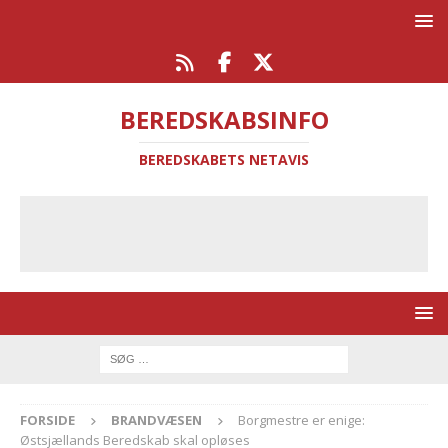
BEREDSKABSINFO
BEREDSKABETS NETAVIS
FORSIDE
BRANDVÆSEN
Borgmestre er enige:
Østsjællands Beredskab skal opløses