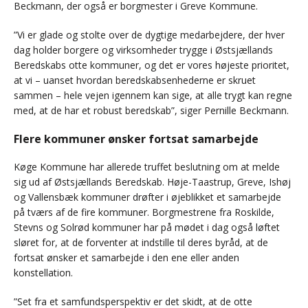
Beckmann, der også er borgmester i Greve Kommune.
”Vi er glade og stolte over de dygtige medarbejdere, der hver
dag holder borgere og virksomheder trygge i Østsjællands
Beredskabs otte kommuner, og det er vores højeste prioritet,
at vi – uanset hvordan beredskabsenhederne er skruet
sammen – hele vejen igennem kan sige, at alle trygt kan regne
med, at de har et robust beredskab”, siger Pernille Beckmann.
Flere kommuner ønsker fortsat samarbejde
Køge Kommune har allerede truffet beslutning om at melde
sig ud af Østsjællands Beredskab. Høje-Taastrup, Greve, Ishøj
og Vallensbæk kommuner drøfter i øjeblikket et samarbejde
på tværs af de fire kommuner. Borgmestrene fra Roskilde,
Stevns og Solrød kommuner har på mødet i dag også løftet
sløret for, at de forventer at indstille til deres byråd, at de
fortsat ønsker et samarbejde i den ene eller anden
konstellation.
”Set fra et samfundsperspektiv er det skidt, at de otte