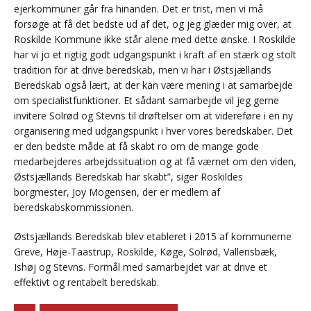
ejerkommuner går fra hinanden. Det er trist, men vi må
forsøge at få det bedste ud af det, og jeg glæder mig over, at
Roskilde Kommune ikke står alene med dette ønske. I Roskilde
har vi jo et rigtig godt udgangspunkt i kraft af en stærk og stolt
tradition for at drive beredskab, men vi har i Østsjællands
Beredskab også lært, at der kan være mening i at samarbejde
om specialistfunktioner. Et sådant samarbejde vil jeg gerne
invitere Solrød og Stevns til drøftelser om at videreføre i en ny
organisering med udgangspunkt i hver vores beredskaber. Det
er den bedste måde at få skabt ro om de mange gode
medarbejderes arbejdssituation og at få værnet om den viden,
Østsjællands Beredskab har skabt”, siger Roskildes
borgmester, Joy Mogensen, der er medlem af
beredskabskommissionen.
Østsjællands Beredskab blev etableret i 2015 af kommunerne
Greve, Høje-Taastrup, Roskilde, Køge, Solrød, Vallensbæk,
Ishøj og Stevns. Formål med samarbejdet var at drive et
effektivt og rentabelt beredskab.