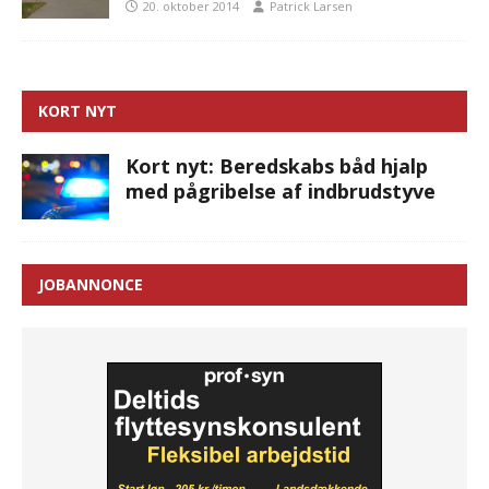
20. oktober 2014
Patrick Larsen
KORT NYT
Kort nyt: Beredskabs båd hjalp
med pågribelse af indbrudstyve
JOBANNONCE