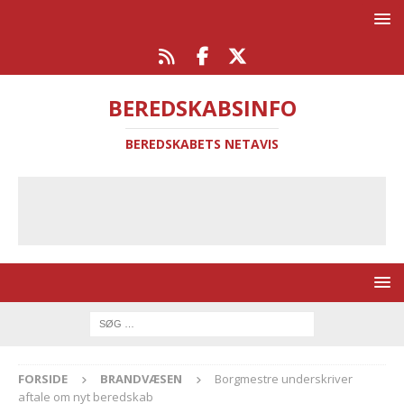
BEREDSKABSINFO
BEREDSKABETS NETAVIS
FORSIDE
BRANDVÆSEN
Borgmestre underskriver
aftale om nyt beredskab