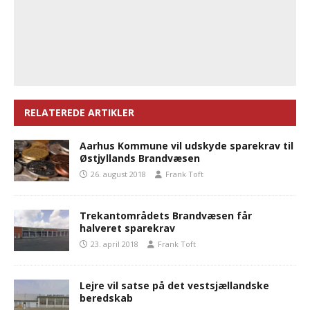
RELATEREDE ARTIKLER
Aarhus Kommune vil udskyde sparekrav til
Østjyllands Brandvæsen
26. august 2018
Frank Toft
Trekantområdets Brandvæsen får
halveret sparekrav
23. april 2018
Frank Toft
Lejre vil satse på det vestsjællandske
beredskab