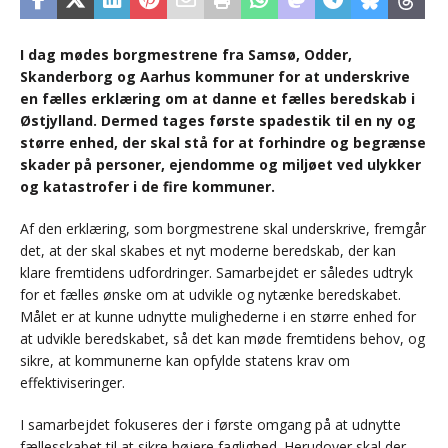
I dag mødes borgmestrene fra Samsø, Odder,
Skanderborg og Aarhus kommuner for at underskrive
en fælles erklæring om at danne et fælles beredskab i
Østjylland. Dermed tages første spadestik til en ny og
større enhed, der skal stå for at forhindre og begrænse
skader på personer, ejendomme og miljøet ved ulykker
og katastrofer i de fire kommuner.
Af den erklæring, som borgmestrene skal underskrive, fremgår
det, at der skal skabes et nyt moderne beredskab, der kan
klare fremtidens udfordringer. Samarbejdet er således udtryk
for et fælles ønske om at udvikle og nytænke beredskabet.
Målet er at kunne udnytte mulighederne i en større enhed for
at udvikle beredskabet, så det kan møde fremtidens behov, og
sikre, at kommunerne kan opfylde statens krav om
effektiviseringer.
I samarbejdet fokuseres der i første omgang på at udnytte
fællesskabet til at sikre højere faglighed. Herudover skal der