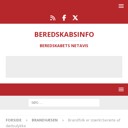
BEREDSKABSINFO
BEREDSKABETS NETAVIS
FORSIDE
BRANDVÆSEN
Brandfolk er stærkt berørte af
dødsulykke