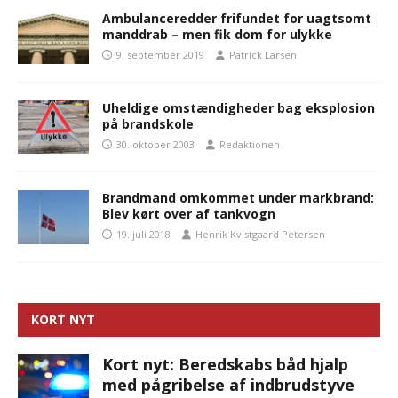
Ambulanceredder frifundet for uagtsomt
manddrab – men fik dom for ulykke
9. september 2019
Patrick Larsen
Uheldige omstændigheder bag eksplosion
på brandskole
30. oktober 2003
Redaktionen
Brandmand omkommet under markbrand:
Blev kørt over af tankvogn
19. juli 2018
Henrik Kvistgaard Petersen
KORT NYT
Kort nyt: Beredskabs båd hjalp
med pågribelse af indbrudstyve